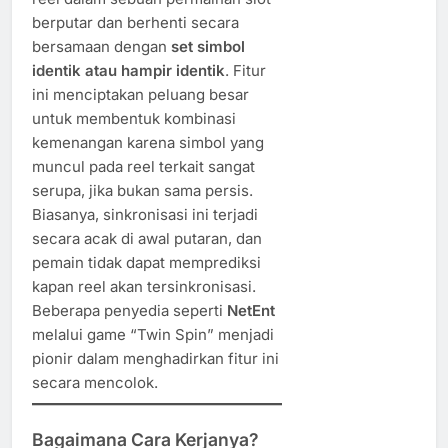
berputar dan berhenti secara
bersamaan dengan
set simbol
identik atau hampir identik
. Fitur
ini menciptakan peluang besar
untuk membentuk kombinasi
kemenangan karena simbol yang
muncul pada reel terkait sangat
serupa, jika bukan sama persis.
Biasanya, sinkronisasi ini terjadi
secara acak di awal putaran, dan
pemain tidak dapat memprediksi
kapan reel akan tersinkronisasi.
Beberapa penyedia seperti
NetEnt
melalui game “Twin Spin” menjadi
pionir dalam menghadirkan fitur ini
secara mencolok.
Bagaimana Cara Kerjanya?