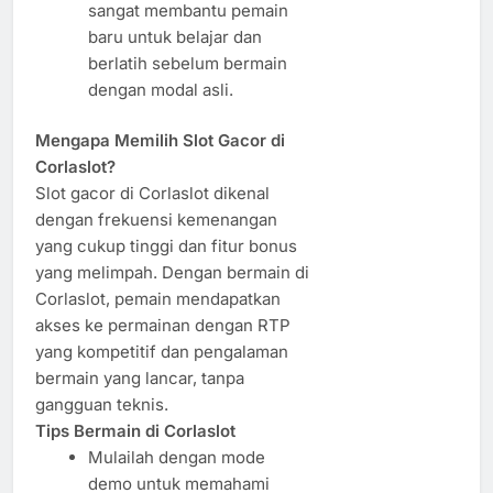
sangat membantu pemain
baru untuk belajar dan
berlatih sebelum bermain
dengan modal asli.
Mengapa Memilih Slot Gacor di
Corlaslot?
Slot gacor di Corlaslot dikenal
dengan frekuensi kemenangan
yang cukup tinggi dan fitur bonus
yang melimpah. Dengan bermain di
Corlaslot, pemain mendapatkan
akses ke permainan dengan RTP
yang kompetitif dan pengalaman
bermain yang lancar, tanpa
gangguan teknis.
Tips Bermain di Corlaslot
Mulailah dengan mode
demo untuk memahami