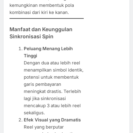
kemungkinan membentuk pola
kombinasi dari kiri ke kanan.
Manfaat dan Keunggulan
Sinkronisasi Spin
Peluang Menang Lebih
Tinggi
Dengan dua atau lebih reel
menampilkan simbol identik,
potensi untuk membentuk
garis pembayaran
meningkat drastis. Terlebih
lagi jika sinkronisasi
mencakup 3 atau lebih reel
sekaligus.
Efek Visual yang Dramatis
Reel yang berputar