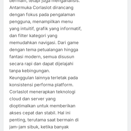
bermain, tetapi juga menganalisis.
Antarmuka Corlaslot dirancang
dengan fokus pada pengalaman
pengguna, menampilkan menu
yang intuitif, grafik yang informatif,
dan filter kategori yang
memudahkan navigasi. Dari game
dengan tema petualangan hingga
fantasi modern, semua disusun
secara rapi dan dapat dijelajahi
tanpa kebingungan.
Keunggulan lainnya terletak pada
konsistensi performa platform.
Corlaslot menerapkan teknologi
cloud dan server yang
dioptimalkan untuk memberikan
akses cepat dan stabil. Hal ini
penting, terutama saat bermain di
jam-jam sibuk, ketika banyak