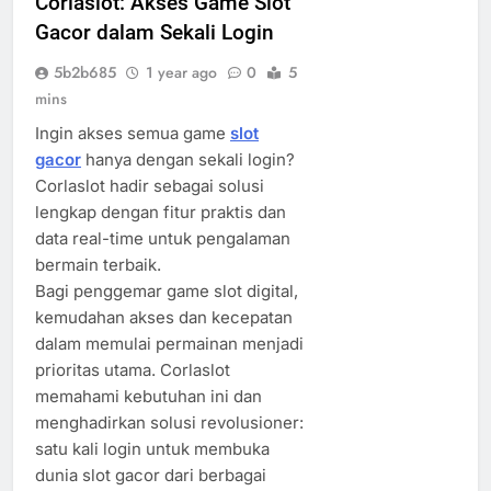
Corlaslot: Akses Game Slot
Gacor dalam Sekali Login
5b2b685
1 year ago
0
5
mins
Ingin akses semua game
slot
gacor
hanya dengan sekali login?
Corlaslot hadir sebagai solusi
lengkap dengan fitur praktis dan
data real-time untuk pengalaman
bermain terbaik.
Bagi penggemar game slot digital,
kemudahan akses dan kecepatan
dalam memulai permainan menjadi
prioritas utama. Corlaslot
memahami kebutuhan ini dan
menghadirkan solusi revolusioner:
satu kali login untuk membuka
dunia slot gacor dari berbagai