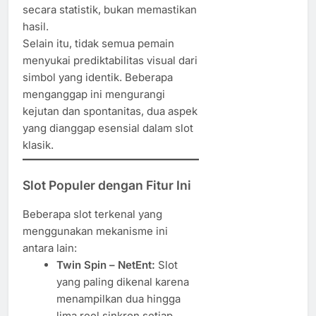
secara statistik, bukan memastikan
hasil.
Selain itu, tidak semua pemain
menyukai prediktabilitas visual dari
simbol yang identik. Beberapa
menganggap ini mengurangi
kejutan dan spontanitas, dua aspek
yang dianggap esensial dalam slot
klasik.
Slot Populer dengan Fitur Ini
Beberapa slot terkenal yang
menggunakan mekanisme ini
antara lain:
Twin Spin – NetEnt:
Slot
yang paling dikenal karena
menampilkan dua hingga
lima reel sinkron setiap