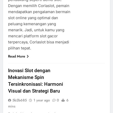
Dengan memilih Corlaslot, pemain
mendapatkan pengalaman bermain
slot online yang optimal dan
peluang kemenangan yang
menarik. Jadi, untuk kamu yang
mencari platform slot gacor
terpercaya, Corlaslot bisa menjadi
pilihan tepat.
Read More
Inovasi Slot dengan
Mekanisme Spin
Tersinkronisasi: Harmoni
Visual dan Strategi Baru
5b2b685
1 year ago
0
6
mins