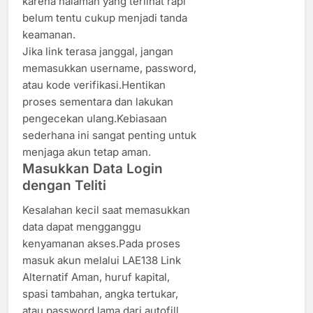
karena halaman yang terlihat rapi
belum tentu cukup menjadi tanda
keamanan.
Jika link terasa janggal, jangan
memasukkan username, password,
atau kode verifikasi.Hentikan
proses sementara dan lakukan
pengecekan ulang.Kebiasaan
sederhana ini sangat penting untuk
menjaga akun tetap aman.
Masukkan Data Login
dengan Teliti
Kesalahan kecil saat memasukkan
data dapat mengganggu
kenyamanan akses.Pada proses
masuk akun melalui LAE138 Link
Alternatif Aman, huruf kapital,
spasi tambahan, angka tertukar,
atau password lama dari autofill