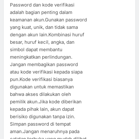
Password dan kode verifikasi
adalah bagian penting dalam
keamanan akun.Gunakan password
yang kuat, unik, dan tidak sama
dengan akun lain.Kombinasi huruf
besar, huruf kecil, angka, dan
simbol dapat membantu
meningkatkan perlindungan.
Jangan membagikan password
atau kode verifikasi kepada siapa
pun.Kode verifikasi biasanya
digunakan untuk memastikan
bahwa akses dilakukan oleh
pemilik akun.Jika kode diberikan
kepada pihak lain, akun dapat
berisiko digunakan tanpa izin.
Simpan password di tempat
aman.Jangan menaruhnya pada
catatan terbuka yang mudah dilihat