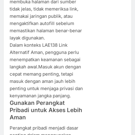
membuka halaman dari sumber
tidak jelas, tidak memeriksa link,
memakai jaringan publik, atau
mengaktifkan autofill sebelum
memastikan halaman benar-benar
layak digunakan.
Dalam konteks LAE138 Link
Alternatif Aman, pengguna perlu
menempatkan keamanan sebagai
langkah awal.Masuk akun dengan
cepat memang penting, tetapi
masuk dengan aman jauh lebih
penting untuk menjaga privasi dan
kenyamanan jangka panjang.
Gunakan Perangkat
Pribadi untuk Akses Lebih
Aman
Perangkat pribadi menjadi dasar