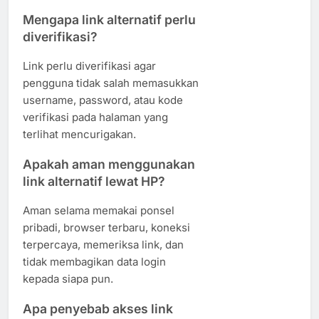
Mengapa link alternatif perlu
diverifikasi?
Link perlu diverifikasi agar
pengguna tidak salah memasukkan
username, password, atau kode
verifikasi pada halaman yang
terlihat mencurigakan.
Apakah aman menggunakan
link alternatif lewat HP?
Aman selama memakai ponsel
pribadi, browser terbaru, koneksi
terpercaya, memeriksa link, dan
tidak membagikan data login
kepada siapa pun.
Apa penyebab akses link