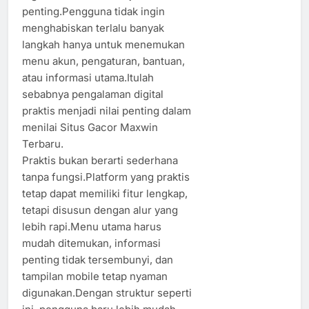
penting.Pengguna tidak ingin
menghabiskan terlalu banyak
langkah hanya untuk menemukan
menu akun, pengaturan, bantuan,
atau informasi utama.Itulah
sebabnya pengalaman digital
praktis menjadi nilai penting dalam
menilai Situs Gacor Maxwin
Terbaru.
Praktis bukan berarti sederhana
tanpa fungsi.Platform yang praktis
tetap dapat memiliki fitur lengkap,
tetapi disusun dengan alur yang
lebih rapi.Menu utama harus
mudah ditemukan, informasi
penting tidak tersembunyi, dan
tampilan mobile tetap nyaman
digunakan.Dengan struktur seperti