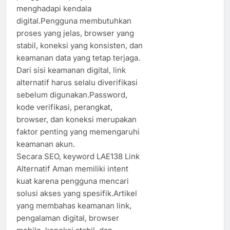
menghadapi kendala
digital.Pengguna membutuhkan
proses yang jelas, browser yang
stabil, koneksi yang konsisten, dan
keamanan data yang tetap terjaga.
Dari sisi keamanan digital, link
alternatif harus selalu diverifikasi
sebelum digunakan.Password,
kode verifikasi, perangkat,
browser, dan koneksi merupakan
faktor penting yang memengaruhi
keamanan akun.
Secara SEO, keyword LAE138 Link
Alternatif Aman memiliki intent
kuat karena pengguna mencari
solusi akses yang spesifik.Artikel
yang membahas keamanan link,
pengalaman digital, browser