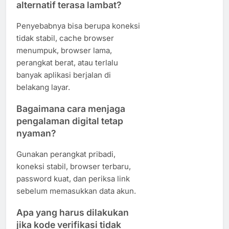
alternatif terasa lambat?
Penyebabnya bisa berupa koneksi
tidak stabil, cache browser
menumpuk, browser lama,
perangkat berat, atau terlalu
banyak aplikasi berjalan di
belakang layar.
Bagaimana cara menjaga
pengalaman digital tetap
nyaman?
Gunakan perangkat pribadi,
koneksi stabil, browser terbaru,
password kuat, dan periksa link
sebelum memasukkan data akun.
Apa yang harus dilakukan
jika kode verifikasi tidak