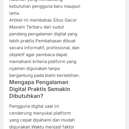
kebutuhan pengguna baru maupun
lama.
Artikel ini membahas Situs Gacor
Maxwin Terbaru dari sudut
pandang pengalaman digital yang
lebih praktis.Pembahasan dibuat
secara informatif, profesional, dan
objektif agar pembaca dapat
memahami kriteria platform yang
nyaman digunakan tanpa
bergantung pada klaim berlebihan.
Mengapa Pengalaman
Digital Praktis Semakin
Dibutuhkan?
Pengguna digital saat ini
cenderung menyukai platform
yang cepat dipahami dan mudah
digunakan.Waktu menjadi faktor