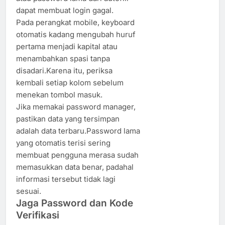
dapat membuat login gagal.
Pada perangkat mobile, keyboard
otomatis kadang mengubah huruf
pertama menjadi kapital atau
menambahkan spasi tanpa
disadari.Karena itu, periksa
kembali setiap kolom sebelum
menekan tombol masuk.
Jika memakai password manager,
pastikan data yang tersimpan
adalah data terbaru.Password lama
yang otomatis terisi sering
membuat pengguna merasa sudah
memasukkan data benar, padahal
informasi tersebut tidak lagi
sesuai.
Jaga Password dan Kode
Verifikasi