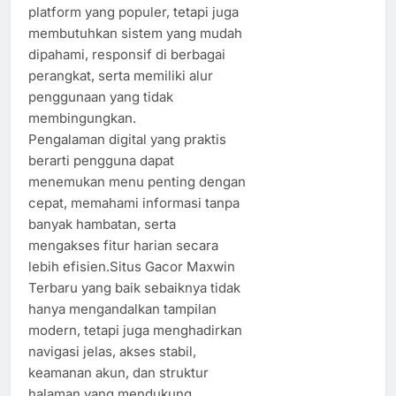
platform yang populer, tetapi juga
membutuhkan sistem yang mudah
dipahami, responsif di berbagai
perangkat, serta memiliki alur
penggunaan yang tidak
membingungkan.
Pengalaman digital yang praktis
berarti pengguna dapat
menemukan menu penting dengan
cepat, memahami informasi tanpa
banyak hambatan, serta
mengakses fitur harian secara
lebih efisien.Situs Gacor Maxwin
Terbaru yang baik sebaiknya tidak
hanya mengandalkan tampilan
modern, tetapi juga menghadirkan
navigasi jelas, akses stabil,
keamanan akun, dan struktur
halaman yang mendukung