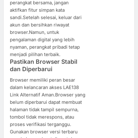
perangkat bersama, jangan
aktifkan fitur simpan kata
sandi.Setelah selesai, keluar dari
akun dan bersihkan riwayat
browser.Namun, untuk
pengalaman digital yang lebih
nyaman, perangkat pribadi tetap
menjadi pilihan terbaik.
Pastikan Browser Stabil
dan Diperbarui
Browser memiliki peran besar
dalam kelancaran akses LAE138
Link Alternatif Aman.Browser yang
belum diperbarui dapat membuat
halaman tidak tampil sempurna,
tombol tidak merespons, atau
proses verifikasi terganggu.
Gunakan browser versi terbaru