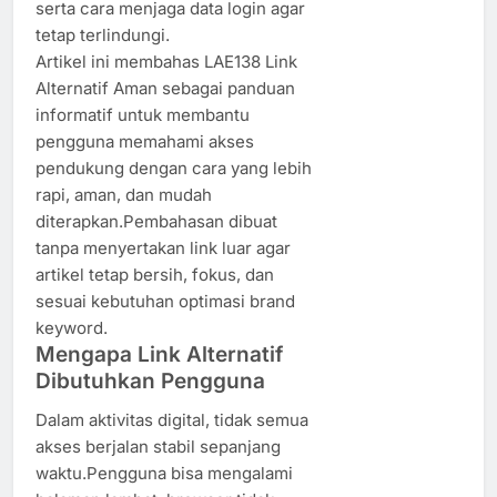
serta cara menjaga data login agar
tetap terlindungi.
Artikel ini membahas LAE138 Link
Alternatif Aman sebagai panduan
informatif untuk membantu
pengguna memahami akses
pendukung dengan cara yang lebih
rapi, aman, dan mudah
diterapkan.Pembahasan dibuat
tanpa menyertakan link luar agar
artikel tetap bersih, fokus, dan
sesuai kebutuhan optimasi brand
keyword.
Mengapa Link Alternatif
Dibutuhkan Pengguna
Dalam aktivitas digital, tidak semua
akses berjalan stabil sepanjang
waktu.Pengguna bisa mengalami