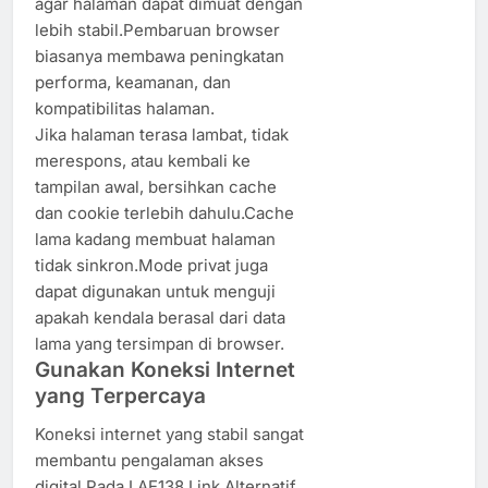
agar halaman dapat dimuat dengan
lebih stabil.Pembaruan browser
biasanya membawa peningkatan
performa, keamanan, dan
kompatibilitas halaman.
Jika halaman terasa lambat, tidak
merespons, atau kembali ke
tampilan awal, bersihkan cache
dan cookie terlebih dahulu.Cache
lama kadang membuat halaman
tidak sinkron.Mode privat juga
dapat digunakan untuk menguji
apakah kendala berasal dari data
lama yang tersimpan di browser.
Gunakan Koneksi Internet
yang Terpercaya
Koneksi internet yang stabil sangat
membantu pengalaman akses
digital.Pada LAE138 Link Alternatif