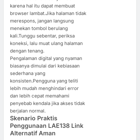
karena hal itu dapat membuat
browser lambat.Jika halaman tidak
merespons, jangan langsung
menekan tombol berulang
kali.Tunggu sebentar, periksa
koneksi, lalu muat ulang halaman
dengan tenang.
Pengalaman digital yang nyaman
biasanya dimulai dari kebiasaan
sederhana yang
konsisten.Pengguna yang teliti
lebih mudah menghindari error
dan lebih cepat memahami
penyebab kendala jika akses tidak
berjalan normal.
Skenario Praktis
Penggunaan LAE138 Link
Alternatif Aman