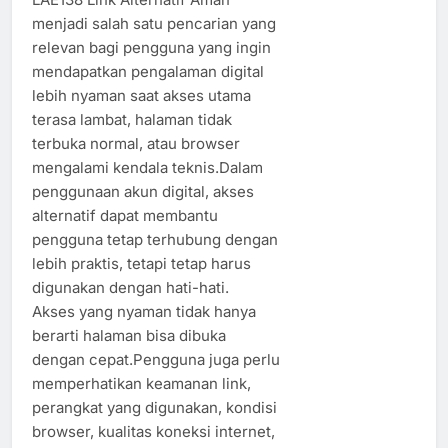
menjadi salah satu pencarian yang
relevan bagi pengguna yang ingin
mendapatkan pengalaman digital
lebih nyaman saat akses utama
terasa lambat, halaman tidak
terbuka normal, atau browser
mengalami kendala teknis.Dalam
penggunaan akun digital, akses
alternatif dapat membantu
pengguna tetap terhubung dengan
lebih praktis, tetapi tetap harus
digunakan dengan hati-hati.
Akses yang nyaman tidak hanya
berarti halaman bisa dibuka
dengan cepat.Pengguna juga perlu
memperhatikan keamanan link,
perangkat yang digunakan, kondisi
browser, kualitas koneksi internet,