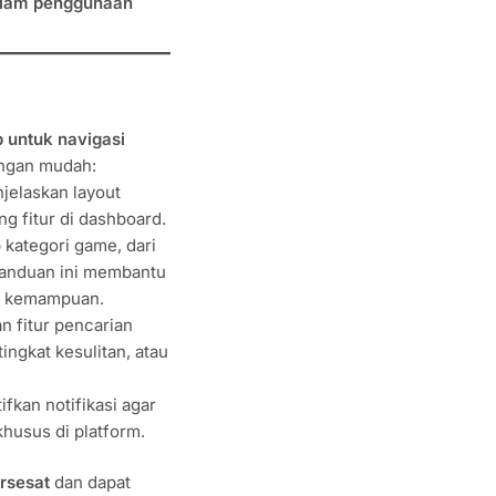
alam penggunaan
 untuk navigasi
engan mudah:
jelaskan layout
g fitur di dashboard.
kategori game, dari
 Panduan ini membantu
el kemampuan.
 fitur pencarian
tingkat kesulitan, atau
fkan notifikasi agar
khusus di platform.
rsesat
dan dapat