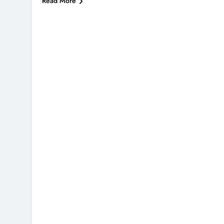
Read More