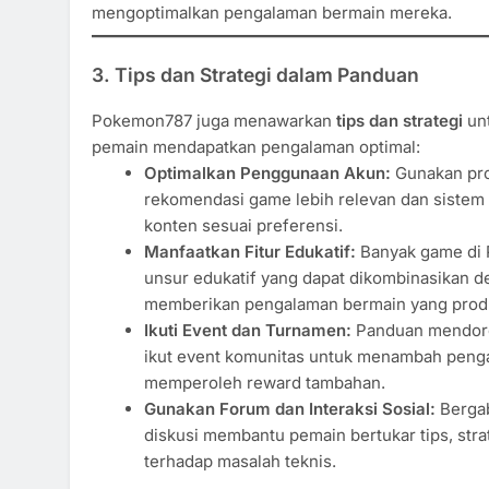
mengoptimalkan pengalaman bermain mereka.
3. Tips dan Strategi dalam Panduan
Pokemon787 juga menawarkan
tips dan strategi
un
pemain mendapatkan pengalaman optimal:
Optimalkan Penggunaan Akun:
Gunakan prof
rekomendasi game lebih relevan dan sistem
konten sesuai preferensi.
Manfaatkan Fitur Edukatif:
Banyak game di 
unsur edukatif yang dapat dikombinasikan d
memberikan pengalaman bermain yang produ
Ikuti Event dan Turnamen:
Panduan mendoro
ikut event komunitas untuk menambah peng
memperoleh reward tambahan.
Gunakan Forum dan Interaksi Sosial:
Berga
diskusi membantu pemain bertukar tips, strat
terhadap masalah teknis.