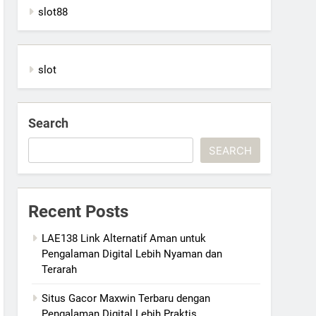
slot88
slot
Search
SEARCH
Recent Posts
LAE138 Link Alternatif Aman untuk
Pengalaman Digital Lebih Nyaman dan
Terarah
Situs Gacor Maxwin Terbaru dengan
Pengalaman Digital Lebih Praktis