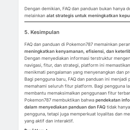
Dengan demikian, FAQ dan panduan bukan hanya d
melainkan
alat strategis untuk meningkatkan ke
5. Kesimpulan
FAQ dan panduan di Pokemon787 memainkan peran
meningkatkan kenyamanan, efisiensi, dan keterl
Dengan menyediakan informasi terstruktur mengenai
navigasi, fitur, dan strategi, platform ini memastik
menikmati pengalaman yang menyenangkan dan pro
Bagi pengguna baru, FAQ dan panduan ini menjadi 
memahami seluruh fitur platform. Bagi pengguna l
membantu memaksimalkan penggunaan fitur terbaru
Pokemon787 membuktikan bahwa
pendekatan info
dalam menyediakan panduan dan FAQ
tidak hany
pengguna, tetapi juga memperkuat loyalitas dan 
yang aktif dan interaktif.