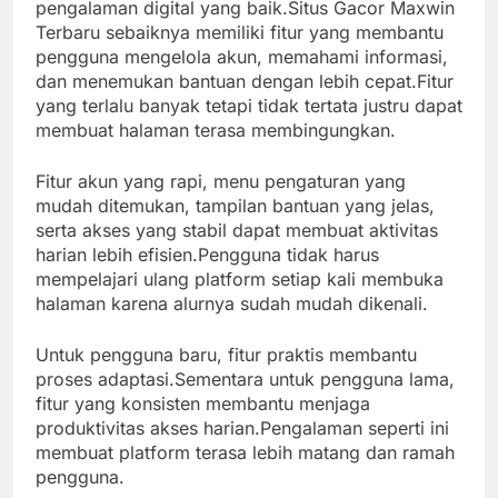
pengalaman digital yang baik.Situs Gacor Maxwin
Terbaru sebaiknya memiliki fitur yang membantu
pengguna mengelola akun, memahami informasi,
dan menemukan bantuan dengan lebih cepat.Fitur
yang terlalu banyak tetapi tidak tertata justru dapat
membuat halaman terasa membingungkan.
Fitur akun yang rapi, menu pengaturan yang
mudah ditemukan, tampilan bantuan yang jelas,
serta akses yang stabil dapat membuat aktivitas
harian lebih efisien.Pengguna tidak harus
mempelajari ulang platform setiap kali membuka
halaman karena alurnya sudah mudah dikenali.
Untuk pengguna baru, fitur praktis membantu
proses adaptasi.Sementara untuk pengguna lama,
fitur yang konsisten membantu menjaga
produktivitas akses harian.Pengalaman seperti ini
membuat platform terasa lebih matang dan ramah
pengguna.