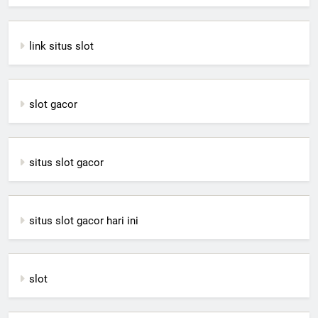
link situs slot
slot gacor
situs slot gacor
situs slot gacor hari ini
slot