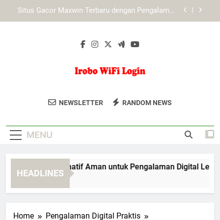
Skip
Sistem Analisis Video untuk Evaluasi
to
Pertandingan: Teknologi Modern dalam Strategi
dan Performa Olahraga
content
Teknologi yang Mendukung Stabilitas Platform
Tiara4D dalam Ekosistem Hiburan Digital
LAE138 Link Alternatif Aman untuk Pengalaman
Digital Lebih Nyaman dan Terarah
Situs Gacor Maxwin Terbaru dengan Pengalaman
Digital Lebih Praktis
Irobo WiFi
Irobo WiFi Login Menyediakan Layanan
Sistem Analisis Video untuk Evaluasi
NEWSLETTER
RANDOM NEWS
Pertandingan: Teknologi Modern dalam Strategi
Login
Akses WiFi Cepat Dan Mudah Dengan
dan Performa Olahraga
Teknologi yang Mendukung Stabilitas Platform
Keamanan Terjamin Untuk Kebutuhan
Tiara4D dalam Ekosistem Hiburan Digital
MENU
Online Anda.
138 Link Alternatif Aman untuk Pengalaman Digital Lebih Ny
HEADLINES
onths Ago
Home
Pengalaman Digital Praktis