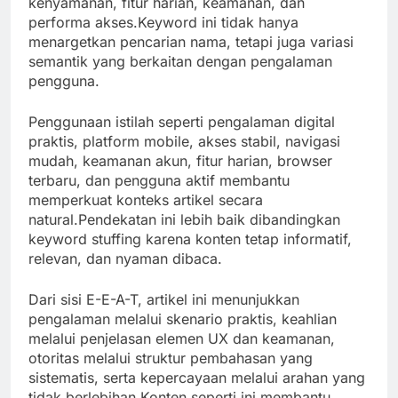
kenyamanan, fitur harian, keamanan, dan
performa akses.Keyword ini tidak hanya
menargetkan pencarian nama, tetapi juga variasi
semantik yang berkaitan dengan pengalaman
pengguna.
Penggunaan istilah seperti pengalaman digital
praktis, platform mobile, akses stabil, navigasi
mudah, keamanan akun, fitur harian, browser
terbaru, dan pengguna aktif membantu
memperkuat konteks artikel secara
natural.Pendekatan ini lebih baik dibandingkan
keyword stuffing karena konten tetap informatif,
relevan, dan nyaman dibaca.
Dari sisi E-E-A-T, artikel ini menunjukkan
pengalaman melalui skenario praktis, keahlian
melalui penjelasan elemen UX dan keamanan,
otoritas melalui struktur pembahasan yang
sistematis, serta kepercayaan melalui arahan yang
tidak berlebihan.Konten seperti ini membantu