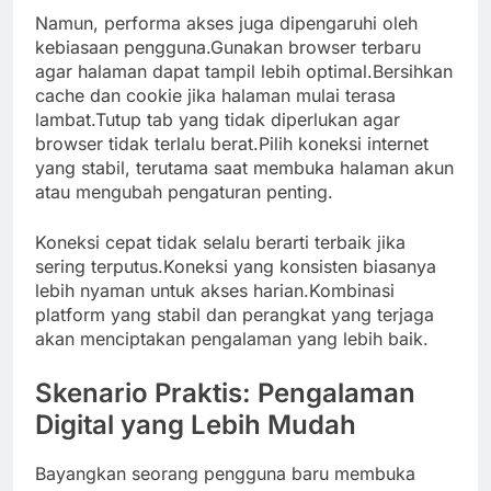
Namun, performa akses juga dipengaruhi oleh
kebiasaan pengguna.Gunakan browser terbaru
agar halaman dapat tampil lebih optimal.Bersihkan
cache dan cookie jika halaman mulai terasa
lambat.Tutup tab yang tidak diperlukan agar
browser tidak terlalu berat.Pilih koneksi internet
yang stabil, terutama saat membuka halaman akun
atau mengubah pengaturan penting.
Koneksi cepat tidak selalu berarti terbaik jika
sering terputus.Koneksi yang konsisten biasanya
lebih nyaman untuk akses harian.Kombinasi
platform yang stabil dan perangkat yang terjaga
akan menciptakan pengalaman yang lebih baik.
Skenario Praktis: Pengalaman
Digital yang Lebih Mudah
Bayangkan seorang pengguna baru membuka