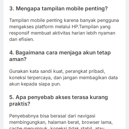
3. Mengapa tampilan mobile penting?
Tampilan mobile penting karena banyak pengguna
mengakses platform melalui HP.Tampilan yang
responsif membuat aktivitas harian lebih nyaman
dan efisien.
4. Bagaimana cara menjaga akun tetap
aman?
Gunakan kata sandi kuat, perangkat pribadi,
koneksi terpercaya, dan jangan membagikan data
akun kepada siapa pun.
5. Apa penyebab akses terasa kurang
praktis?
Penyebabnya bisa berasal dari navigasi
membingungkan, halaman berat, browser lama,
cache menumpuk, koneksi tidak stabil, atau