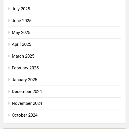
July 2025
June 2025
May 2025
April 2025
March 2025
February 2025
January 2025
December 2024
November 2024
October 2024