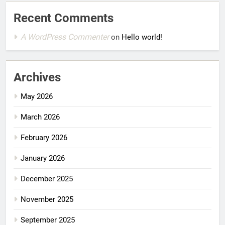
Recent Comments
A WordPress Commenter
on
Hello world!
Archives
May 2026
March 2026
February 2026
January 2026
December 2025
November 2025
September 2025