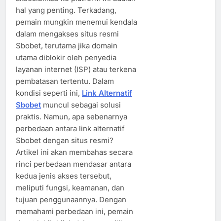
hal yang penting. Terkadang,
pemain mungkin menemui kendala
dalam mengakses situs resmi
Sbobet, terutama jika domain
utama diblokir oleh penyedia
layanan internet (ISP) atau terkena
pembatasan tertentu. Dalam
kondisi seperti ini,
Link Alternatif
Sbobet
muncul sebagai solusi
praktis. Namun, apa sebenarnya
perbedaan antara link alternatif
Sbobet dengan situs resmi?
Artikel ini akan membahas secara
rinci perbedaan mendasar antara
kedua jenis akses tersebut,
meliputi fungsi, keamanan, dan
tujuan penggunaannya. Dengan
memahami perbedaan ini, pemain