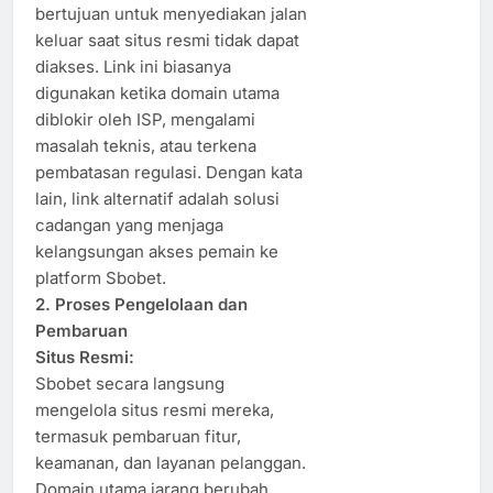
bertujuan untuk menyediakan jalan
keluar saat situs resmi tidak dapat
diakses. Link ini biasanya
digunakan ketika domain utama
diblokir oleh ISP, mengalami
masalah teknis, atau terkena
pembatasan regulasi. Dengan kata
lain, link alternatif adalah solusi
cadangan yang menjaga
kelangsungan akses pemain ke
platform Sbobet.
2. Proses Pengelolaan dan
Pembaruan
Situs Resmi:
Sbobet secara langsung
mengelola situs resmi mereka,
termasuk pembaruan fitur,
keamanan, dan layanan pelanggan.
Domain utama jarang berubah,