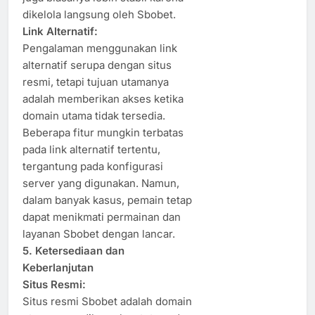
dikelola langsung oleh Sbobet.
Link Alternatif:
Pengalaman menggunakan link
alternatif serupa dengan situs
resmi, tetapi tujuan utamanya
adalah memberikan akses ketika
domain utama tidak tersedia.
Beberapa fitur mungkin terbatas
pada link alternatif tertentu,
tergantung pada konfigurasi
server yang digunakan. Namun,
dalam banyak kasus, pemain tetap
dapat menikmati permainan dan
layanan Sbobet dengan lancar.
5. Ketersediaan dan
Keberlanjutan
Situs Resmi:
Situs resmi Sbobet adalah domain