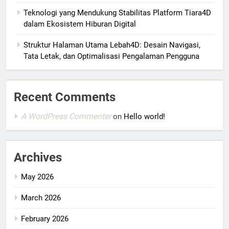
Teknologi yang Mendukung Stabilitas Platform Tiara4D
dalam Ekosistem Hiburan Digital
Struktur Halaman Utama Lebah4D: Desain Navigasi,
Tata Letak, dan Optimalisasi Pengalaman Pengguna
Recent Comments
A WordPress Commenter
on
Hello world!
Archives
May 2026
March 2026
February 2026