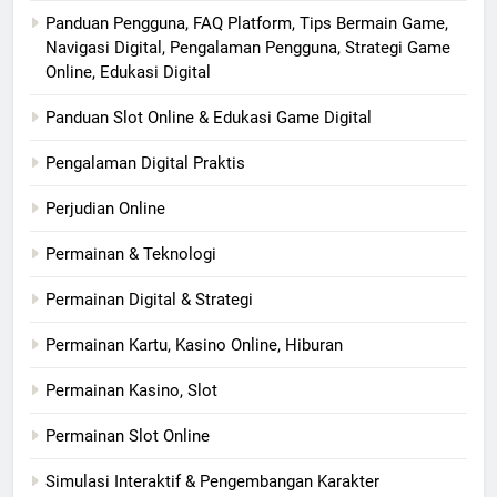
Panduan Pengguna, FAQ Platform, Tips Bermain Game,
Navigasi Digital, Pengalaman Pengguna, Strategi Game
Online, Edukasi Digital
Panduan Slot Online & Edukasi Game Digital
Pengalaman Digital Praktis
Perjudian Online
Permainan & Teknologi
Permainan Digital & Strategi
Permainan Kartu, Kasino Online, Hiburan
Permainan Kasino, Slot
Permainan Slot Online
Simulasi Interaktif & Pengembangan Karakter