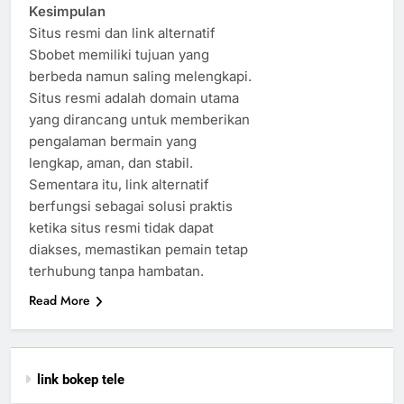
Kesimpulan
Situs resmi dan link alternatif
Sbobet memiliki tujuan yang
berbeda namun saling melengkapi.
Situs resmi adalah domain utama
yang dirancang untuk memberikan
pengalaman bermain yang
lengkap, aman, dan stabil.
Sementara itu, link alternatif
berfungsi sebagai solusi praktis
ketika situs resmi tidak dapat
diakses, memastikan pemain tetap
terhubung tanpa hambatan.
Read More
link bokep tele