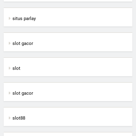
situs parlay
slot gacor
slot
slot gacor
slot88