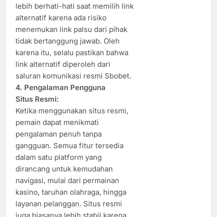
lebih berhati-hati saat memilih link
alternatif karena ada risiko
menemukan link palsu dari pihak
tidak bertanggung jawab. Oleh
karena itu, selalu pastikan bahwa
link alternatif diperoleh dari
saluran komunikasi resmi Sbobet.
4. Pengalaman Pengguna
Situs Resmi:
Ketika menggunakan situs resmi,
pemain dapat menikmati
pengalaman penuh tanpa
gangguan. Semua fitur tersedia
dalam satu platform yang
dirancang untuk kemudahan
navigasi, mulai dari permainan
kasino, taruhan olahraga, hingga
layanan pelanggan. Situs resmi
juga biasanya lebih stabil karena