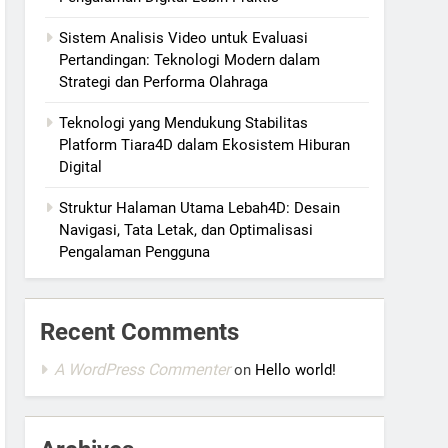
Sistem Analisis Video untuk Evaluasi
Pertandingan: Teknologi Modern dalam
Strategi dan Performa Olahraga
Teknologi yang Mendukung Stabilitas
Platform Tiara4D dalam Ekosistem Hiburan
Digital
Struktur Halaman Utama Lebah4D: Desain
Navigasi, Tata Letak, dan Optimalisasi
Pengalaman Pengguna
Recent Comments
A WordPress Commenter
on
Hello world!