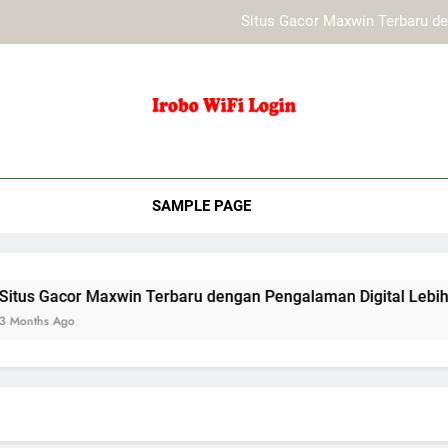
Situs Gacor Maxwin Terbaru de
Sistem Analisis Video untuk Evaluasi Pertandingan: Teknolo
Teknologi yang Mendukung Stabilitas Platform Ti
bo WiFi Login
LAE138 Link Alternatif Aman untuk Pengal
i Login Menyediakan Layanan Akses WiFi Cepat Dan Mudah De
Situs Gacor Maxwin Terbaru de
SAMPLE PAGE
Sistem Analisis Video untuk Evaluasi Pertandingan: Teknolo
Teknologi yang Mendukung Stabilitas Platform Ti
Maxwin Terbaru dengan Pengalaman Digital Lebih Praktis