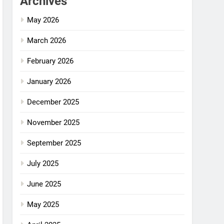
Archives
May 2026
March 2026
February 2026
January 2026
December 2025
November 2025
September 2025
July 2025
June 2025
May 2025