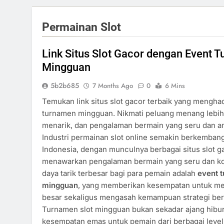
Permainan Slot
Link Situs Slot Gacor dengan Event 
Mingguan
5b2b685
7 Months Ago
0
6 Mins
Temukan link situs slot gacor terbaik yang mengha
turnamen mingguan. Nikmati peluang menang lebih
menarik, dan pengalaman bermain yang seru dan a
Industri permainan slot online semakin berkembang
Indonesia, dengan munculnya berbagai situs slot g
menawarkan pengalaman bermain yang seru dan kom
daya tarik terbesar bagi para pemain adalah
event 
mingguan
, yang memberikan kesempatan untuk m
besar sekaligus mengasah kemampuan strategi berm
Turnamen slot mingguan bukan sekadar ajang hibura
kesempatan emas untuk pemain dari berbagai leve