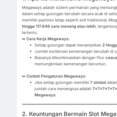
Megaways adalah sistem permainan yang memungk
dalam setiap gulungan berubah secara acak di setia
memiliki paylines tetap seperti slot tradisional, 
hingga 117.649 cara menang atau lebih
, tergantu
tertentu.
➡
Cara Kerja Megaways:
Setiap gulungan dapat menampilkan
2 hingg
Jumlah kombinasi kemenangan berubah di se
Biasanya dikombinasikan dengan fitur
casca
memungkinkan kemenangan beruntun.
➡
Contoh Pengaturan Megaways:
Jika setiap gulungan memiliki
7 simbol
dalam
jumlah cara menangnya adalah
7×7×7×7×7×7
Megaways
.
2. Keuntungan Bermain Slot Meg