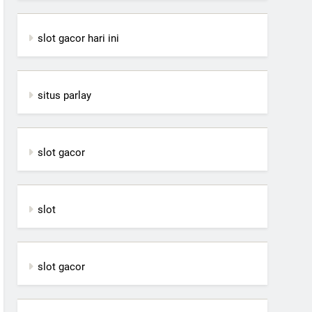
slot gacor hari ini
situs parlay
slot gacor
slot
slot gacor