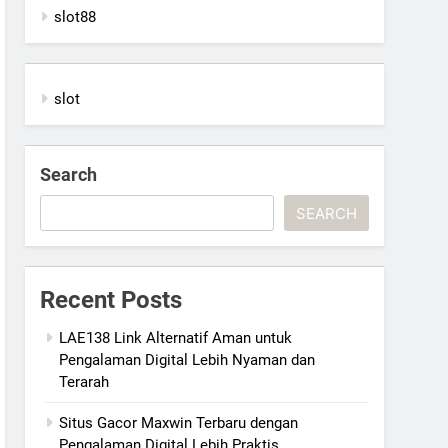
slot88
slot
Search
SEARCH
Recent Posts
LAE138 Link Alternatif Aman untuk
Pengalaman Digital Lebih Nyaman dan
Terarah
Situs Gacor Maxwin Terbaru dengan
Pengalaman Digital Lebih Praktis