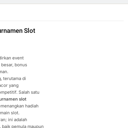
Turnamen Slot
dirkan event
 besar, bonus
man.
, terutama di
acor yang
petitif. Salah satu
turnamen slot
emenangkan hadiah
ain slot.
n; ini adalah
l, baik pemula maupun