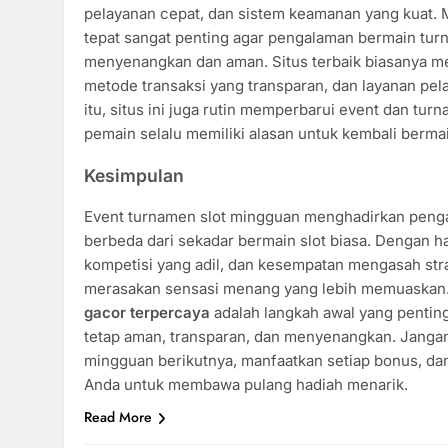
pelayanan cepat, dan sistem keamanan yang kuat. M
tepat sangat penting agar pengalaman bermain tur
menyenangkan dan aman. Situs terbaik biasanya mem
metode transaksi yang transparan, dan layanan pel
itu, situs ini juga rutin memperbarui event dan tur
pemain selalu memiliki alasan untuk kembali berma
Kesimpulan
Event turnamen slot mingguan menghadirkan peng
berbeda dari sekadar bermain slot biasa. Dengan h
kompetisi yang adil, dan kesempatan mengasah stra
merasakan sensasi menang yang lebih memuaskan
gacor terpercaya
adalah langkah awal yang pentin
tetap aman, transparan, dan menyenangkan. Janga
mingguan berikutnya, manfaatkan setiap bonus, da
Anda untuk membawa pulang hadiah menarik.
Read More