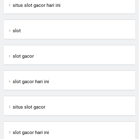
situs slot gacor hari ini
slot
slot gacor
slot gacor hari ini
situs slot gacor
slot gacor hari ini