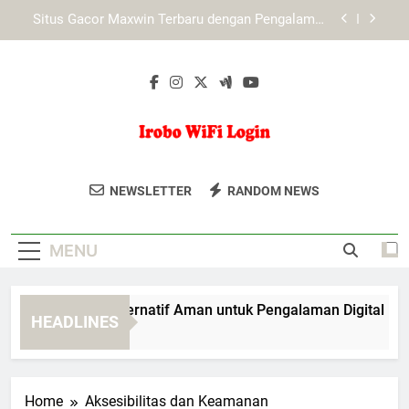
Skip
Situs Gacor Maxwin Terbaru dengan Pengalaman
Digital Lebih Praktis
to
Sistem Analisis Video untuk Evaluasi
content
Pertandingan: Teknologi Modern dalam Strategi
dan Performa Olahraga
Teknologi yang Mendukung Stabilitas Platform
Tiara4D dalam Ekosistem Hiburan Digital
LAE138 Link Alternatif Aman untuk Pengalaman
Digital Lebih Nyaman dan Terarah
Irobo WiFi
Situs Gacor Maxwin Terbaru dengan Pengalaman
Irobo WiFi Login Menyediakan Layanan
Digital Lebih Praktis
NEWSLETTER
RANDOM NEWS
Login
Akses WiFi Cepat Dan Mudah Dengan
Sistem Analisis Video untuk Evaluasi
Pertandingan: Teknologi Modern dalam Strategi
Keamanan Terjamin Untuk Kebutuhan
dan Performa Olahraga
MENU
Online Anda.
Teknologi yang Mendukung Stabilitas Platform
Tiara4D dalam Ekosistem Hiburan Digital
LAE138 Link Alternatif Aman untuk Pengalaman Digital Lebi
HEADLINES
3 Months Ago
Home
Aksesibilitas dan Keamanan