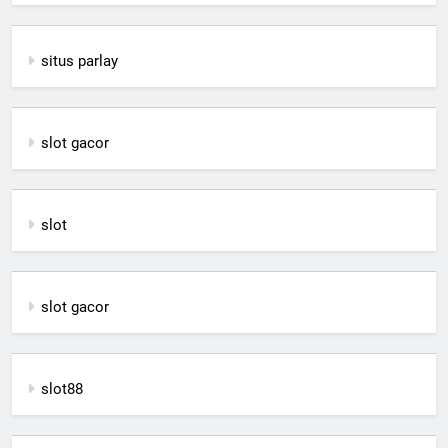
situs parlay
slot gacor
slot
slot gacor
slot88