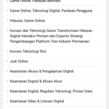
Game Online, Panduan Bermain
Game Online, Teknologi Digital, Panduan Pengguna
Hiburan, Game Online
Inovasi dan Teknologi Game Transformasi Hiburan
Digital Interaksi Pemain dan Esports Strategi
Pengembangan Platform Tren Industri Permainan
Inovasi Teknologi Slot
Judi Online
Keamanan Akses & Pengalaman Digital
Keamanan Digital & Akses Akun
Keamanan Digital, Regulasi Teknologi, Privasi Data
Keamanan Siber & Literasi Digital