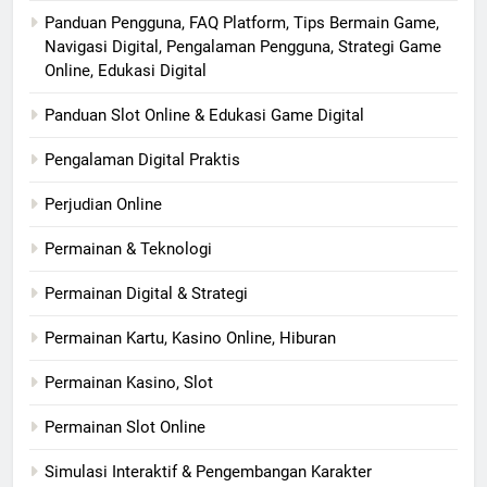
Panduan Pengguna, FAQ Platform, Tips Bermain Game,
Navigasi Digital, Pengalaman Pengguna, Strategi Game
Online, Edukasi Digital
Panduan Slot Online & Edukasi Game Digital
Pengalaman Digital Praktis
Perjudian Online
Permainan & Teknologi
Permainan Digital & Strategi
Permainan Kartu, Kasino Online, Hiburan
Permainan Kasino, Slot
Permainan Slot Online
Simulasi Interaktif & Pengembangan Karakter