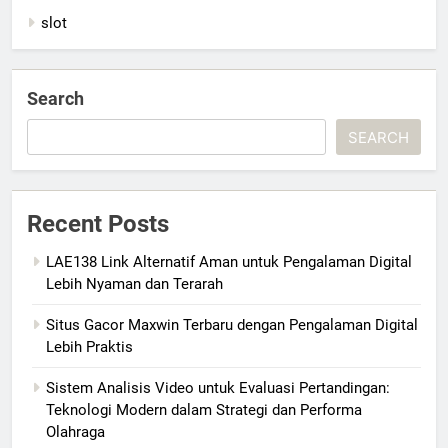
slot
Search
SEARCH
Recent Posts
LAE138 Link Alternatif Aman untuk Pengalaman Digital
Lebih Nyaman dan Terarah
Situs Gacor Maxwin Terbaru dengan Pengalaman Digital
Lebih Praktis
Sistem Analisis Video untuk Evaluasi Pertandingan:
Teknologi Modern dalam Strategi dan Performa
Olahraga