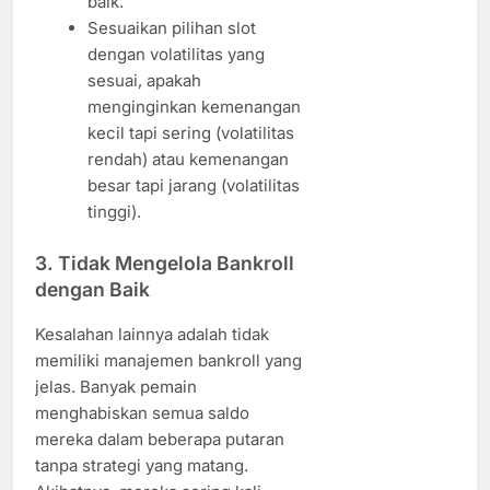
baik.
Sesuaikan pilihan slot
dengan volatilitas yang
sesuai, apakah
menginginkan kemenangan
kecil tapi sering (volatilitas
rendah) atau kemenangan
besar tapi jarang (volatilitas
tinggi).
3. Tidak Mengelola Bankroll
dengan Baik
Kesalahan lainnya adalah tidak
memiliki manajemen bankroll yang
jelas. Banyak pemain
menghabiskan semua saldo
mereka dalam beberapa putaran
tanpa strategi yang matang.