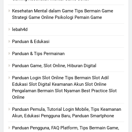
Kesehatan Mental dalam Game Tips Bermain Game
Strategi Game Online Psikologi Pemain Game
lebah4d
Panduan & Edukasi
Panduan & Tips Permainan
Panduan Game, Slot Online, Hiburan Digital
Panduan Login Slot Online Tips Bermain Slot Adil
Edukasi Slot Digital Keamanan Akun Slot Online
Pengalaman Bermain Slot Nyaman Best Practice Slot
Online
Panduan Pemula, Tutorial Login Mobile, Tips Keamanan
Akun, Edukasi Pengguna Baru, Panduan Smartphone
Panduan Pengguna, FAQ Platform, Tips Bermain Game,