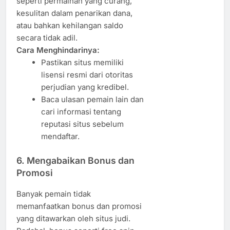
seperti permainan yang curang,
kesulitan dalam penarikan dana,
atau bahkan kehilangan saldo
secara tidak adil.
Cara Menghindarinya:
Pastikan situs memiliki
lisensi resmi dari otoritas
perjudian yang kredibel.
Baca ulasan pemain lain dan
cari informasi tentang
reputasi situs sebelum
mendaftar.
6. Mengabaikan Bonus dan
Promosi
Banyak pemain tidak
memanfaatkan bonus dan promosi
yang ditawarkan oleh situs judi.