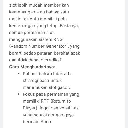
slot lebih mudah memberikan
kemenangan atau bahwa satu
mesin tertentu memiliki pola
kemenangan yang tetap. Faktanya,
semua permainan slot
menggunakan sistem RNG
(Random Number Generator), yang
berarti setiap putaran bersifat acak
dan tidak dapat diprediksi.
Cara Menghindarinya:
Pahami bahwa tidak ada
strategi pasti untuk
menemukan slot gacor.
Fokus pada permainan yang
memiliki RTP (Return to
Player) tinggi dan volatilitas
yang sesuai dengan gaya
bermain Anda.