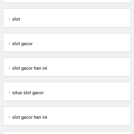
slot
slot gacor
slot gacor hari ini
situs slot gacor
slot gacor hari ini