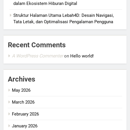
dalam Ekosistem Hiburan Digital
Struktur Halaman Utama Lebah4D: Desain Navigasi,
Tata Letak, dan Optimalisasi Pengalaman Pengguna
Recent Comments
A WordPress Commenter
on
Hello world!
Archives
May 2026
March 2026
February 2026
January 2026