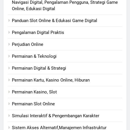
Navigasi Digital, Pengalaman Pengguna, Strategi Game
Online, Edukasi Digital
Panduan Slot Online & Edukasi Game Digital
Pengalaman Digital Praktis
Perjudian Online
Permainan & Teknologi
Permainan Digital & Strategi
Permainan Kartu, Kasino Online, Hiburan
Permainan Kasino, Slot
Permainan Slot Online
Simulasi Interaktif & Pengembangan Karakter
Sistem Akses Alternatif,Manajemen Infrastruktur