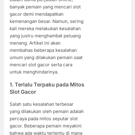
banyak pemain yang mencari slot
gacor demi mendapatkan
kemenangan besar. Namun, sering
kali mereka melakukan kesalahan
yang justru menghambat peluang
menang. Artikel ini akan
membahas beberapa kesalahan
umum yang dilakukan pemain saat
mencari slot gacor serta cara
untuk menghindarinya.
1. Terlalu Terpaku pada Mitos
Slot Gacor
Salah satu kesalahan terbesar
yang dilakukan oleh pemain adalah
percaya pada mitos seputar slot
gacor. Beberapa pemain meyakini
bahwa ada waktu tertentu di mana