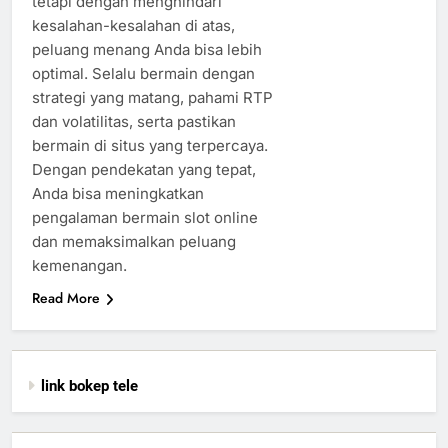
tetapi dengan menghindari
kesalahan-kesalahan di atas,
peluang menang Anda bisa lebih
optimal. Selalu bermain dengan
strategi yang matang, pahami RTP
dan volatilitas, serta pastikan
bermain di situs yang terpercaya.
Dengan pendekatan yang tepat,
Anda bisa meningkatkan
pengalaman bermain slot online
dan memaksimalkan peluang
kemenangan.
Read More
link bokep tele