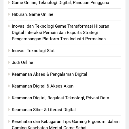
Game Online, Teknologi Digital, Panduan Pengguna
Hiburan, Game Online
Inovasi dan Teknologi Game Transformasi Hiburan
Digital Interaksi Pemain dan Esports Strategi
Pengembangan Platform Tren Industri Permainan
Inovasi Teknologi Slot
Judi Online
Keamanan Akses & Pengalaman Digital
Keamanan Digital & Akses Akun
Keamanan Digital, Regulasi Teknologi, Privasi Data
Keamanan Siber & Literasi Digital
Kesehatan dan Kebugaran Tips Gaming Ergonomi dalam
Gaming Kesehatan Mental Game Sehat