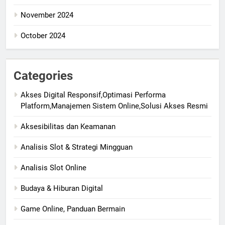
November 2024
October 2024
Categories
Akses Digital Responsif,Optimasi Performa
Platform,Manajemen Sistem Online,Solusi Akses Resmi
Aksesibilitas dan Keamanan
Analisis Slot & Strategi Mingguan
Analisis Slot Online
Budaya & Hiburan Digital
Game Online, Panduan Bermain