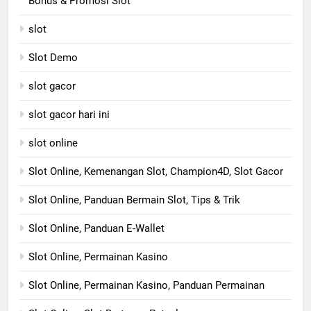
Bonus & Promosi Slot
slot
Slot Demo
slot gacor
slot gacor hari ini
slot online
Slot Online, Kemenangan Slot, Champion4D, Slot Gacor
Slot Online, Panduan Bermain Slot, Tips & Trik
Slot Online, Panduan E-Wallet
Slot Online, Permainan Kasino
Slot Online, Permainan Kasino, Panduan Permainan