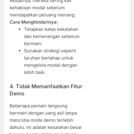
Akibatnya, mereka sering kali
kehabisan modal sebelum
mendapatkan peluang menang.
Cara Menghindarinya:
Tetapkan batas kekalahan
dan kemenangan sebelum
bermain.
Gunakan strategi seperti
taruhan bertahap untuk
mengelola modal dengan
lebih baik.
4. Tidak Memanfaatkan Fitur
Demo
Beberapa pemain langsung
bermain dengan uang asli tanpa
mencoba mode demo terlebih
dahulu. Ini adalah kesalahan besar