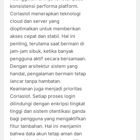
konsistensi performa platform.
Corlaslot menerapkan teknologi
cloud dan server yang
dioptimalkan untuk memberikan
akses cepat dan stabil. Hal ini
penting, terutama saat bermain di
jam-jam sibuk, ketika banyak
pengguna aktif secara bersamaan.
Dengan arsitektur sistem yang
handal, pengalaman bermain tetap
lancar tanpa hambatan.
Keamanan juga menjadi prioritas
Corlaslot. Setiap proses login
dilindungi dengan enkripsi tingkat
tinggi dan sistem otentikasi ganda
bagi pengguna yang mengaktifkan
fitur tambahan. Hal ini menjamin
bahwa data akun tetap aman dan