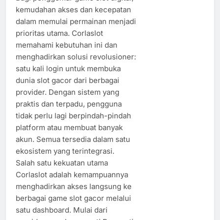
kemudahan akses dan kecepatan
dalam memulai permainan menjadi
prioritas utama. Corlaslot
memahami kebutuhan ini dan
menghadirkan solusi revolusioner:
satu kali login untuk membuka
dunia slot gacor dari berbagai
provider. Dengan sistem yang
praktis dan terpadu, pengguna
tidak perlu lagi berpindah-pindah
platform atau membuat banyak
akun. Semua tersedia dalam satu
ekosistem yang terintegrasi.
Salah satu kekuatan utama
Corlaslot adalah kemampuannya
menghadirkan akses langsung ke
berbagai game slot gacor melalui
satu dashboard. Mulai dari