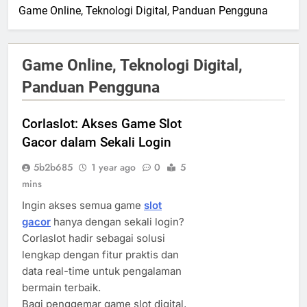
Game Online, Teknologi Digital, Panduan Pengguna
Game Online, Teknologi Digital,
Panduan Pengguna
Corlaslot: Akses Game Slot
Gacor dalam Sekali Login
5b2b685
1 year ago
0
5
mins
Ingin akses semua game
slot
gacor
hanya dengan sekali login?
Corlaslot hadir sebagai solusi
lengkap dengan fitur praktis dan
data real-time untuk pengalaman
bermain terbaik.
Bagi penggemar game slot digital,