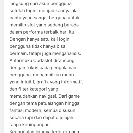
langsung dari akun pengguna
setelah login, menjadikannya alat
bantu yang sangat berguna untuk
memilih slot yang sedang berada
dalam performa terbaik hari itu.
Dengan hanya satu kali login,
pengguna tidak hanya bisa
bermain, tetapi juga menganalisis.
Antarmuka Corlaslot dirancang
dengan fokus pada pengalaman
pengguna, menampilkan menu
yang intuitif, grafik yang informatif,
dan filter kategori yang
memudahkan navigasi. Dari game
dengan tema petualangan hingga
fantasi modern, semua disusun
secara rapi dan dapat dijelajahi
tanpa kebingungan.
Keunggulan lainnya terletak pada