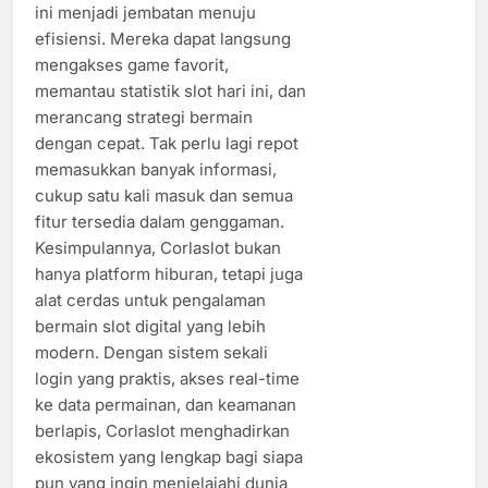
ini menjadi jembatan menuju
efisiensi. Mereka dapat langsung
mengakses game favorit,
memantau statistik slot hari ini, dan
merancang strategi bermain
dengan cepat. Tak perlu lagi repot
memasukkan banyak informasi,
cukup satu kali masuk dan semua
fitur tersedia dalam genggaman.
Kesimpulannya, Corlaslot bukan
hanya platform hiburan, tetapi juga
alat cerdas untuk pengalaman
bermain slot digital yang lebih
modern. Dengan sistem sekali
login yang praktis, akses real-time
ke data permainan, dan keamanan
berlapis, Corlaslot menghadirkan
ekosistem yang lengkap bagi siapa
pun yang ingin menjelajahi dunia