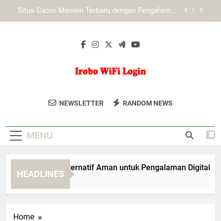
Skip
Situs Gacor Maxwin Terbaru dengan Pengalaman
to
Digital Lebih Praktis
content
Sistem Analisis Video untuk Evaluasi
Pertandingan: Teknologi Modern dalam Strategi
dan Performa Olahraga
Teknologi yang Mendukung Stabilitas Platform
Tiara4D dalam Ekosistem Hiburan Digital
LAE138 Link Alternatif Aman untuk Pengalaman
Digital Lebih Nyaman dan Terarah
Irobo WiFi
Irobo WiFi Login Menyediakan Layanan
Situs Gacor Maxwin Terbaru dengan Pengalaman
NEWSLETTER
RANDOM NEWS
Digital Lebih Praktis
Login
Akses WiFi Cepat Dan Mudah Dengan
Sistem Analisis Video untuk Evaluasi
Keamanan Terjamin Untuk Kebutuhan
Pertandingan: Teknologi Modern dalam Strategi
MENU
dan Performa Olahraga
Online Anda.
Teknologi yang Mendukung Stabilitas Platform
Tiara4D dalam Ekosistem Hiburan Digital
LAE138 Link Alternatif Aman untuk Pengalaman Digital Leb
HEADLINES
3 Months Ago
Home