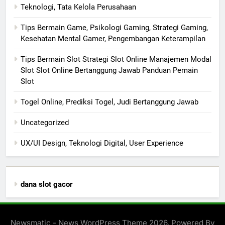
Teknologi, Tata Kelola Perusahaan
Tips Bermain Game, Psikologi Gaming, Strategi Gaming,
Kesehatan Mental Gamer, Pengembangan Keterampilan
Tips Bermain Slot Strategi Slot Online Manajemen Modal
Slot Slot Online Bertanggung Jawab Panduan Pemain
Slot
Togel Online, Prediksi Togel, Judi Bertanggung Jawab
Uncategorized
UX/UI Design, Teknologi Digital, User Experience
dana slot gacor
Newsmatic - News WordPress Theme 2026. Powered By