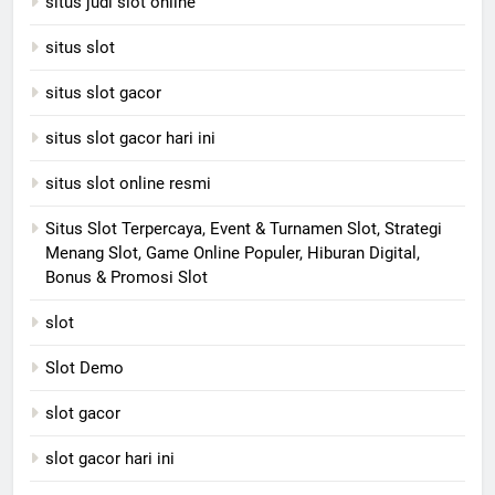
situs judi slot online
situs slot
situs slot gacor
situs slot gacor hari ini
situs slot online resmi
Situs Slot Terpercaya, Event & Turnamen Slot, Strategi
Menang Slot, Game Online Populer, Hiburan Digital,
Bonus & Promosi Slot
slot
Slot Demo
slot gacor
slot gacor hari ini