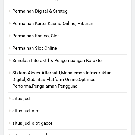
Permainan Digital & Strategi
Permainan Kartu, Kasino Online, Hiburan
Permainan Kasino, Slot
Permainan Slot Online
Simulasi Interaktif & Pengembangan Karakter
Sistem Akses Alternatif,Manajemen Infrastruktur
Digital,Stabilitas Platform Online,Optimasi
Performa,Pengalaman Pengguna
situs judi
situs judi slot
situs judi slot gacor