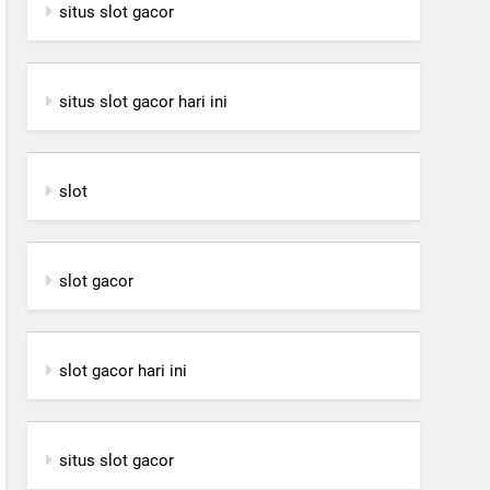
situs slot gacor
situs slot gacor hari ini
slot
slot gacor
slot gacor hari ini
situs slot gacor