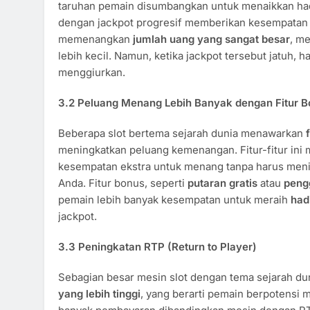
taruhan pemain disumbangkan untuk menaikkan ha
dengan jackpot progresif memberikan kesempatan
memenangkan
jumlah uang yang sangat besar
, m
lebih kecil. Namun, ketika jackpot tersebut jatuh, h
menggiurkan.
3.2
Peluang Menang Lebih Banyak dengan Fitur B
Beberapa slot bertema sejarah dunia menawarkan
meningkatkan peluang kemenangan. Fitur-fitur ini
kesempatan ekstra untuk menang tanpa harus meni
Anda. Fitur bonus, seperti
putaran gratis
atau
peng
pemain lebih banyak kesempatan untuk meraih
had
jackpot.
3.3
Peningkatan RTP (Return to Player)
Sebagian besar mesin slot dengan tema sejarah du
yang lebih tinggi
, yang berarti pemain berpotensi 