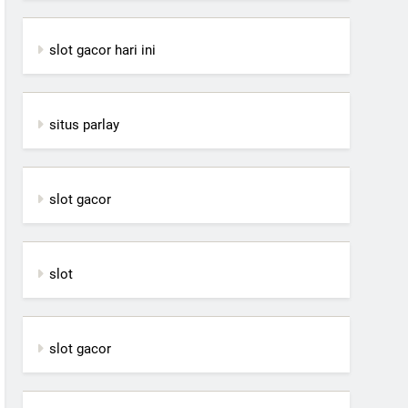
slot gacor hari ini
situs parlay
slot gacor
slot
slot gacor