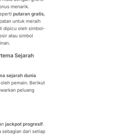
bonus menarik.
seperti
putaran gratis
,
atan untuk meraih
i dipicu oleh simbol-
sir atau simbol
inan.
rtema Sejarah
ma sejarah dunia
 oleh pemain. Berikut
awarkan peluang
gan
jackpot progresif
.
 sebagian dari setiap