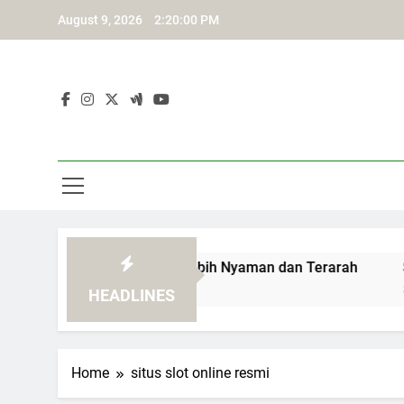
Skip
August 9, 2026
2:20:01 PM
to
content
Iro
Irobo WiF
alaman Digital Lebih Nyaman dan Terarah
Situs Gacor 
3 Months Ago
HEADLINES
Home
situs slot online resmi