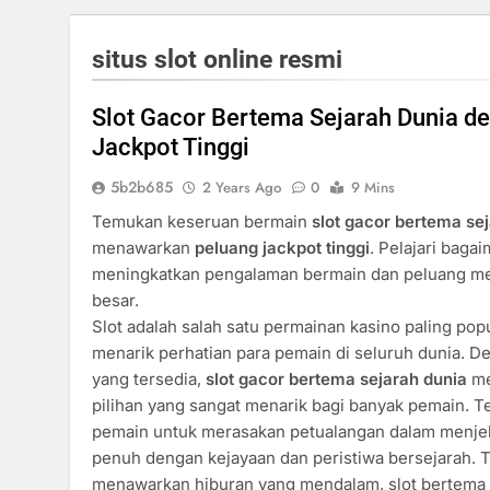
situs slot online resmi
Slot Gacor Bertema Sejarah Dunia d
Jackpot Tinggi
5b2b685
2 Years Ago
0
9 Mins
Temukan keseruan bermain
slot gacor bertema se
menawarkan
peluang jackpot tinggi
. Pelajari baga
meningkatkan pengalaman bermain dan peluang m
besar.
Slot adalah salah satu permainan kasino paling pop
menarik perhatian para pemain di seluruh dunia. D
yang tersedia,
slot gacor bertema sejarah dunia
me
pilihan yang sangat menarik bagi banyak pemain. 
pemain untuk merasakan petualangan dalam menjela
penuh dengan kejayaan dan peristiwa bersejarah. 
menawarkan hiburan yang mendalam, slot bertema 