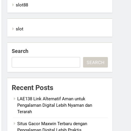
slot88
slot
Search
SEARCH
Recent Posts
LAE138 Link Alternatif Aman untuk
Pengalaman Digital Lebih Nyaman dan
Terarah
Situs Gacor Maxwin Terbaru dengan
Pengalaman Digital Lebih Praktis