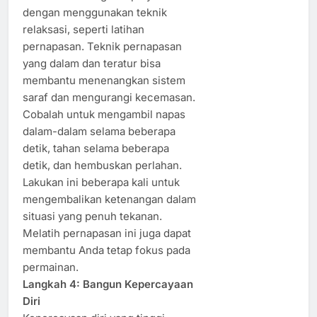
dengan menggunakan teknik
relaksasi, seperti latihan
pernapasan. Teknik pernapasan
yang dalam dan teratur bisa
membantu menenangkan sistem
saraf dan mengurangi kecemasan.
Cobalah untuk mengambil napas
dalam-dalam selama beberapa
detik, tahan selama beberapa
detik, dan hembuskan perlahan.
Lakukan ini beberapa kali untuk
mengembalikan ketenangan dalam
situasi yang penuh tekanan.
Melatih pernapasan ini juga dapat
membantu Anda tetap fokus pada
permainan.
Langkah 4: Bangun Kepercayaan
Diri