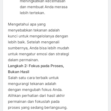
meningkatkan kecemasan
dan membuat Anda merasa
lebih tertekan.
Mengetahui apa yang
menyebabkan tekanan adalah
kunci untuk mengelolanya dengan
lebih baik. Setelah mengenali
sumbernya, Anda bisa lebih mudah
untuk mengatur emosi dan strategi
dalam permainan.
Langkah 2: Fokus pada Proses,
Bukan Hasil
Salah satu cara terbaik untuk
mengurangi tekanan adalah
dengan mengubah fokus Anda.
Alihkan perhatian dari hasil akhir
permainan dan fokuslah pada
proses yang sedang berlangsung.