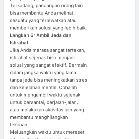
Terkadang, pandangan orang lain
bisa membantu Anda melihat
sesuatu yang terlewatkan atau
memberikan solusi yang lebih baik.
Langkah 6: Ambil Jeda dan
Istirahat
Jika Anda merasa sangat tertekan,
istirahat sejenak bisa menjadi
solusi yang sangat efektif. Bermain
dalam jangka waktu yang lama
tanpa jeda bisa meningkatkan stres
dan kelelahan mental. Cobalah
untuk mengambil waktu sejenak
untuk bersantai, berjalan-jalan,
atau melakukan aktivitas lain yang
membantu menghilangkan
tekanan.
Meluangkan waktu untuk mereset