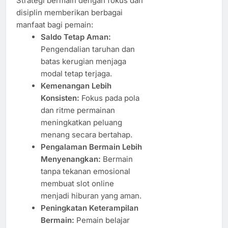
Strategi bermain dengan fokus dan
disiplin memberikan berbagai
manfaat bagi pemain:
Saldo Tetap Aman:
Pengendalian taruhan dan
batas kerugian menjaga
modal tetap terjaga.
Kemenangan Lebih
Konsisten:
Fokus pada pola
dan ritme permainan
meningkatkan peluang
menang secara bertahap.
Pengalaman Bermain Lebih
Menyenangkan:
Bermain
tanpa tekanan emosional
membuat slot online
menjadi hiburan yang aman.
Peningkatan Keterampilan
Bermain:
Pemain belajar