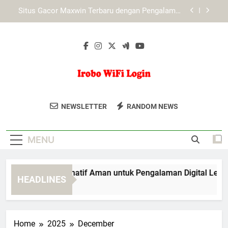
Skip
Sistem Analisis Video untuk Evaluasi
to
Pertandingan: Teknologi Modern dalam Strategi
dan Performa Olahraga
content
Teknologi yang Mendukung Stabilitas Platform
Tiara4D dalam Ekosistem Hiburan Digital
LAE138 Link Alternatif Aman untuk Pengalaman
Digital Lebih Nyaman dan Terarah
Situs Gacor Maxwin Terbaru dengan Pengalaman
Digital Lebih Praktis
Irobo WiFi
Irobo WiFi Login Menyediakan Layanan
Sistem Analisis Video untuk Evaluasi
NEWSLETTER
RANDOM NEWS
Pertandingan: Teknologi Modern dalam Strategi
Login
Akses WiFi Cepat Dan Mudah Dengan
dan Performa Olahraga
Teknologi yang Mendukung Stabilitas Platform
Keamanan Terjamin Untuk Kebutuhan
Tiara4D dalam Ekosistem Hiburan Digital
MENU
Online Anda.
E138 Link Alternatif Aman untuk Pengalaman Digital Lebih N
HEADLINES
onths Ago
Home
2025
December