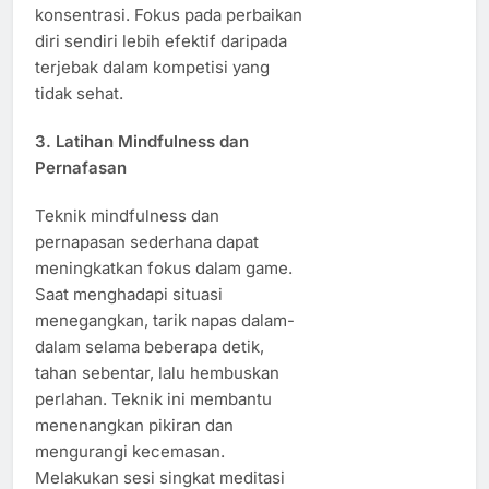
konsentrasi. Fokus pada perbaikan
diri sendiri lebih efektif daripada
terjebak dalam kompetisi yang
tidak sehat.
3. Latihan Mindfulness dan
Pernafasan
Teknik mindfulness dan
pernapasan sederhana dapat
meningkatkan fokus dalam game.
Saat menghadapi situasi
menegangkan, tarik napas dalam-
dalam selama beberapa detik,
tahan sebentar, lalu hembuskan
perlahan. Teknik ini membantu
menenangkan pikiran dan
mengurangi kecemasan.
Melakukan sesi singkat meditasi