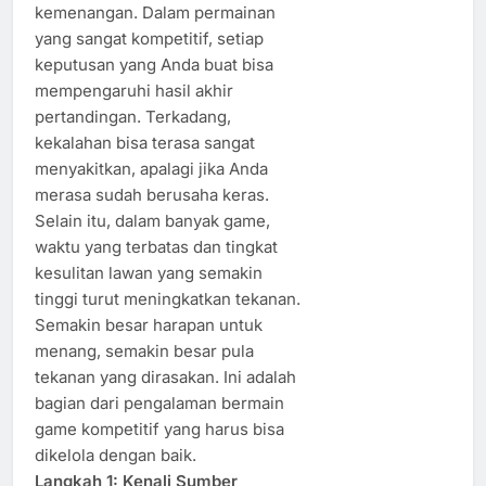
kemenangan. Dalam permainan
yang sangat kompetitif, setiap
keputusan yang Anda buat bisa
mempengaruhi hasil akhir
pertandingan. Terkadang,
kekalahan bisa terasa sangat
menyakitkan, apalagi jika Anda
merasa sudah berusaha keras.
Selain itu, dalam banyak game,
waktu yang terbatas dan tingkat
kesulitan lawan yang semakin
tinggi turut meningkatkan tekanan.
Semakin besar harapan untuk
menang, semakin besar pula
tekanan yang dirasakan. Ini adalah
bagian dari pengalaman bermain
game kompetitif yang harus bisa
dikelola dengan baik.
Langkah 1: Kenali Sumber