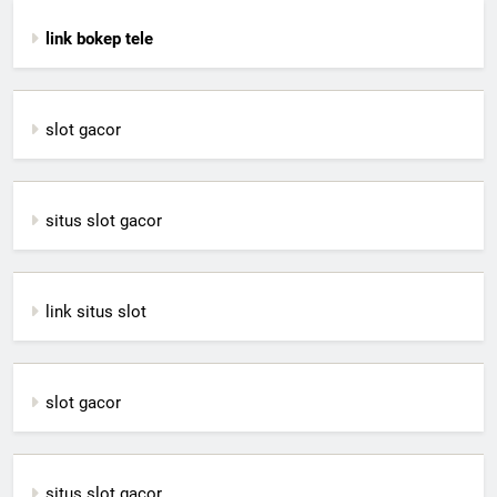
link bokep tele
slot gacor
situs slot gacor
link situs slot
slot gacor
situs slot gacor