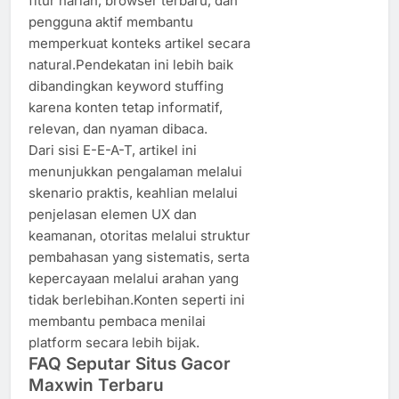
fitur harian, browser terbaru, dan
pengguna aktif membantu
memperkuat konteks artikel secara
natural.Pendekatan ini lebih baik
dibandingkan keyword stuffing
karena konten tetap informatif,
relevan, dan nyaman dibaca.
Dari sisi E-E-A-T, artikel ini
menunjukkan pengalaman melalui
skenario praktis, keahlian melalui
penjelasan elemen UX dan
keamanan, otoritas melalui struktur
pembahasan yang sistematis, serta
kepercayaan melalui arahan yang
tidak berlebihan.Konten seperti ini
membantu pembaca menilai
platform secara lebih bijak.
FAQ Seputar Situs Gacor
Maxwin Terbaru