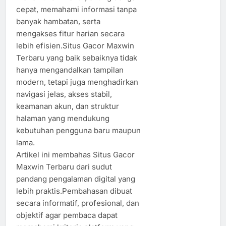
cepat, memahami informasi tanpa
banyak hambatan, serta
mengakses fitur harian secara
lebih efisien.Situs Gacor Maxwin
Terbaru yang baik sebaiknya tidak
hanya mengandalkan tampilan
modern, tetapi juga menghadirkan
navigasi jelas, akses stabil,
keamanan akun, dan struktur
halaman yang mendukung
kebutuhan pengguna baru maupun
lama.
Artikel ini membahas Situs Gacor
Maxwin Terbaru dari sudut
pandang pengalaman digital yang
lebih praktis.Pembahasan dibuat
secara informatif, profesional, dan
objektif agar pembaca dapat