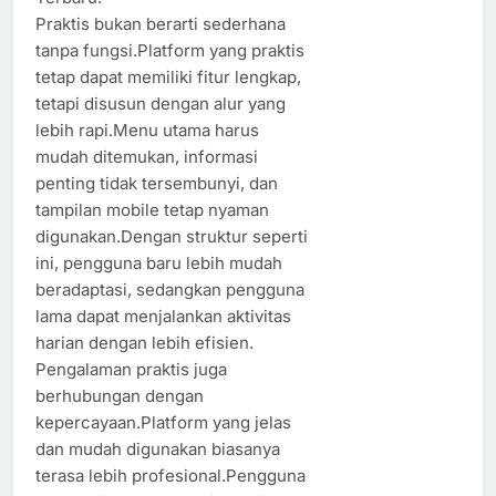
Praktis bukan berarti sederhana
tanpa fungsi.Platform yang praktis
tetap dapat memiliki fitur lengkap,
tetapi disusun dengan alur yang
lebih rapi.Menu utama harus
mudah ditemukan, informasi
penting tidak tersembunyi, dan
tampilan mobile tetap nyaman
digunakan.Dengan struktur seperti
ini, pengguna baru lebih mudah
beradaptasi, sedangkan pengguna
lama dapat menjalankan aktivitas
harian dengan lebih efisien.
Pengalaman praktis juga
berhubungan dengan
kepercayaan.Platform yang jelas
dan mudah digunakan biasanya
terasa lebih profesional.Pengguna