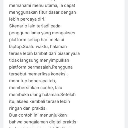
memahami menu utama, ia dapat
menggunakan fitur dasar dengan
lebih percaya diri.
Skenario lain terjadi pada
pengguna lama yang mengakses
platform setiap hari melalui
laptop.Suatu waktu, halaman
terasa lebih lambat dari biasanya.Ia
tidak langsung menyimpulkan
platform bermasalah.Pengguna
tersebut memeriksa koneksi,
menutup beberapa tab,
membersihkan cache, lalu
membuka ulang halaman.Setelah
itu, akses kembali terasa lebih
ringan dan praktis.
Dua contoh ini menunjukkan
bahwa pengalaman digital praktis