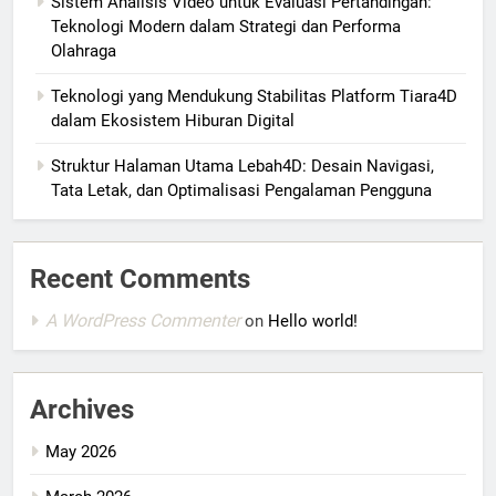
Sistem Analisis Video untuk Evaluasi Pertandingan:
Teknologi Modern dalam Strategi dan Performa
Olahraga
Teknologi yang Mendukung Stabilitas Platform Tiara4D
dalam Ekosistem Hiburan Digital
Struktur Halaman Utama Lebah4D: Desain Navigasi,
Tata Letak, dan Optimalisasi Pengalaman Pengguna
Recent Comments
A WordPress Commenter
on
Hello world!
Archives
May 2026