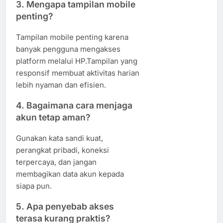
3. Mengapa tampilan mobile
penting?
Tampilan mobile penting karena
banyak pengguna mengakses
platform melalui HP.Tampilan yang
responsif membuat aktivitas harian
lebih nyaman dan efisien.
4. Bagaimana cara menjaga
akun tetap aman?
Gunakan kata sandi kuat,
perangkat pribadi, koneksi
terpercaya, dan jangan
membagikan data akun kepada
siapa pun.
5. Apa penyebab akses
terasa kurang praktis?