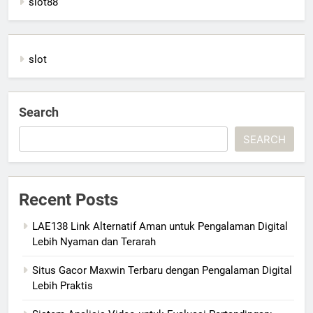
slot88
slot
Search
SEARCH
Recent Posts
LAE138 Link Alternatif Aman untuk Pengalaman Digital
Lebih Nyaman dan Terarah
Situs Gacor Maxwin Terbaru dengan Pengalaman Digital
Lebih Praktis