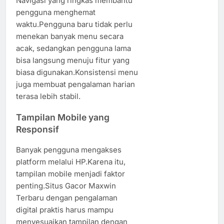
Navigasi yang ringkas membantu
pengguna menghemat
waktu.Pengguna baru tidak perlu
menekan banyak menu secara
acak, sedangkan pengguna lama
bisa langsung menuju fitur yang
biasa digunakan.Konsistensi menu
juga membuat pengalaman harian
terasa lebih stabil.
Tampilan Mobile yang
Responsif
Banyak pengguna mengakses
platform melalui HP.Karena itu,
tampilan mobile menjadi faktor
penting.Situs Gacor Maxwin
Terbaru dengan pengalaman
digital praktis harus mampu
menyesuaikan tampilan dengan