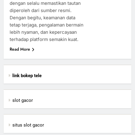
dengan selalu memastikan tautan
diperoleh dari sumber resmi.
Dengan begitu, keamanan data
tetap terjaga, pengalaman bermain
lebih nyaman, dan kepercayaan
terhadap platform semakin kuat.
Read More
link bokep tele
slot gacor
situs slot gacor