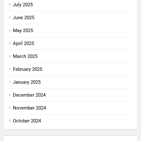
July 2025
June 2025
May 2025
April 2025
March 2025
February 2025
January 2025
December 2024
November 2024
October 2024