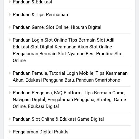
Panduan & Edukasi
Panduan & Tips Permainan
Panduan Game, Slot Online, Hiburan Digital
Panduan Login Slot Online Tips Bermain Slot Adil
Edukasi Slot Digital Keamanan Akun Slot Online
Pengalaman Bermain Slot Nyaman Best Practice Slot
Online
Panduan Pemula, Tutorial Login Mobile, Tips Keamanan
Akun, Edukasi Pengguna Baru, Panduan Smartphone
Panduan Pengguna, FAQ Platform, Tips Bermain Game,
Navigasi Digital, Pengalaman Pengguna, Strategi Game
Online, Edukasi Digital
Panduan Slot Online & Edukasi Game Digital
Pengalaman Digital Praktis