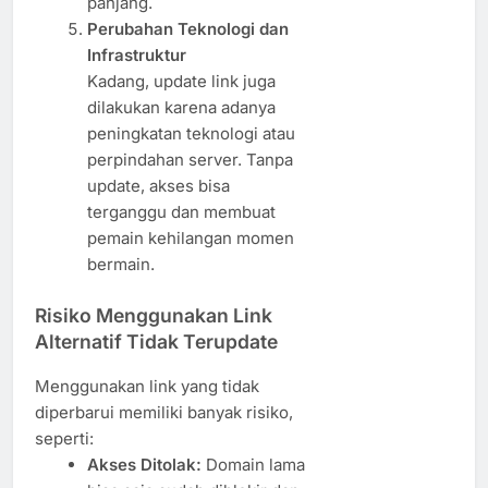
panjang.
Perubahan Teknologi dan
Infrastruktur
Kadang, update link juga
dilakukan karena adanya
peningkatan teknologi atau
perpindahan server. Tanpa
update, akses bisa
terganggu dan membuat
pemain kehilangan momen
bermain.
Risiko Menggunakan Link
Alternatif Tidak Terupdate
Menggunakan link yang tidak
diperbarui memiliki banyak risiko,
seperti:
Akses Ditolak:
Domain lama