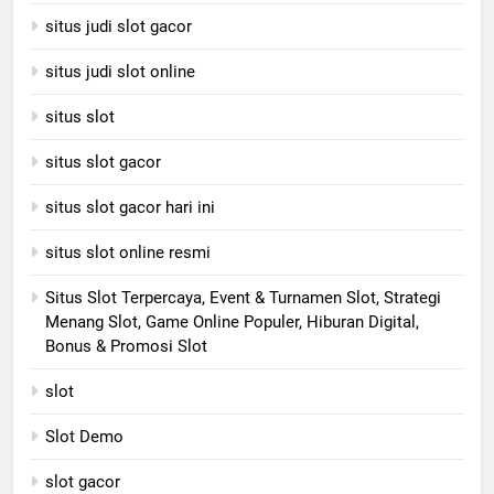
situs judi slot gacor
situs judi slot online
situs slot
situs slot gacor
situs slot gacor hari ini
situs slot online resmi
Situs Slot Terpercaya, Event & Turnamen Slot, Strategi
Menang Slot, Game Online Populer, Hiburan Digital,
Bonus & Promosi Slot
slot
Slot Demo
slot gacor