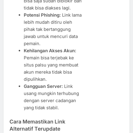
bisa saja sudah diblokir dan
tidak bisa diakses lagi.
Potensi Phishing:
Link lama
lebih mudah ditiru oleh
pihak tak bertanggung
jawab untuk mencuri data
pemain.
Kehilangan Akses Akun:
Pemain bisa terjebak ke
situs palsu yang membuat
akun mereka tidak bisa
dipulihkan.
Gangguan Server:
Link
usang mungkin terhubung
dengan server cadangan
yang tidak stabil.
Cara Memastikan Link
Alternatif Terupdate