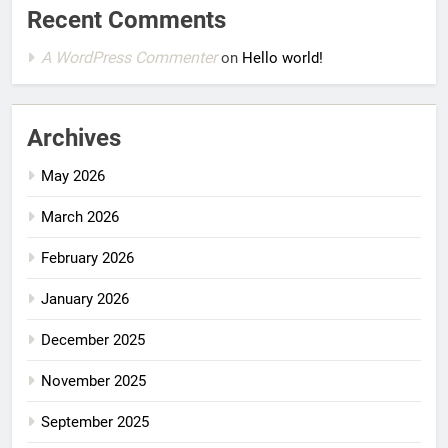
Recent Comments
A WordPress Commenter
on
Hello world!
Archives
May 2026
March 2026
February 2026
January 2026
December 2025
November 2025
September 2025