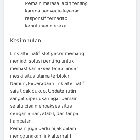
Pemain merasa lebih tenang
karena penyedia layanan
responsif terhadap
kebutuhan mereka.
Kesimpulan
Link alternatif slot gacor memang
menjadi solusi penting untuk
memastikan akses tetap lancar
meski situs utama terblokir.
Namun, keberadaan link alternatif
saja tidak cukup.
Update rutin
sangat diperlukan agar pemain
selalu bisa mengakses situs
dengan aman, stabil, dan tanpa
hambatan.
Pemain juga perlu bijak dalam
menggunakan link alternatif,