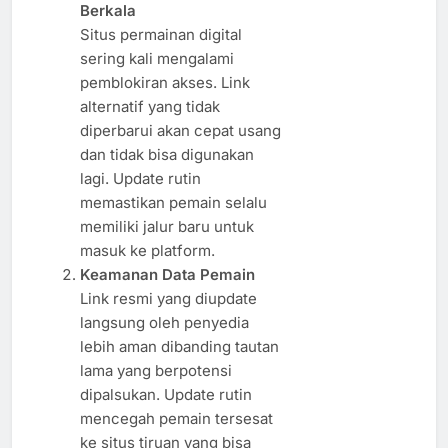
Berkala
Situs permainan digital
sering kali mengalami
pemblokiran akses. Link
alternatif yang tidak
diperbarui akan cepat usang
dan tidak bisa digunakan
lagi. Update rutin
memastikan pemain selalu
memiliki jalur baru untuk
masuk ke platform.
Keamanan Data Pemain
Link resmi yang diupdate
langsung oleh penyedia
lebih aman dibanding tautan
lama yang berpotensi
dipalsukan. Update rutin
mencegah pemain tersesat
ke situs tiruan yang bisa