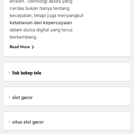
efisien. Teknologi akses yang
cerdas bukan hanya tentang
kecepatan, tetapi juga menyangkut
ketahanan dan kepercayaan
dalam dunia digital yang terus
berkembang.
Read More
link bokep tele
slot gacor
situs slot gacor