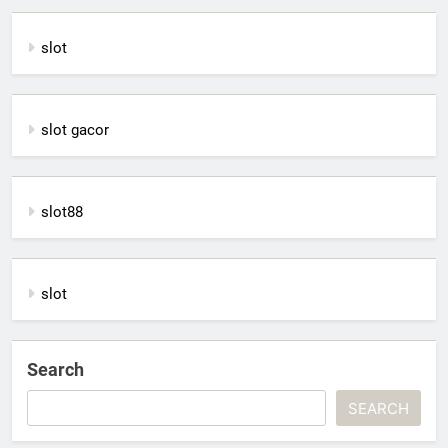
slot
slot gacor
slot88
slot
Search
SEARCH