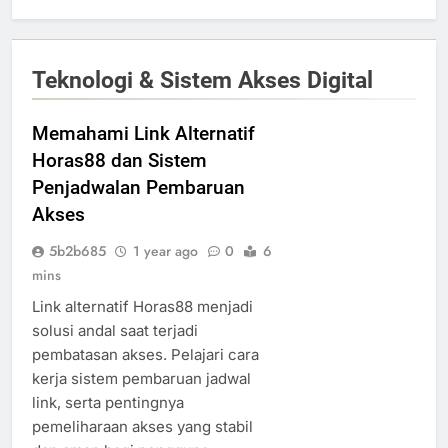
Teknologi & Sistem Akses Digital
Memahami Link Alternatif
Horas88 dan Sistem
Penjadwalan Pembaruan
Akses
5b2b685
1 year ago
0
6
mins
Link alternatif Horas88 menjadi
solusi andal saat terjadi
pembatasan akses. Pelajari cara
kerja sistem pembaruan jadwal
link, serta pentingnya
pemeliharaan akses yang stabil