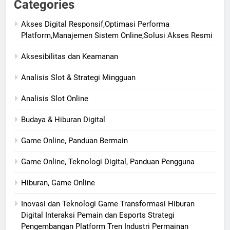
Categories
Akses Digital Responsif,Optimasi Performa
Platform,Manajemen Sistem Online,Solusi Akses Resmi
Aksesibilitas dan Keamanan
Analisis Slot & Strategi Mingguan
Analisis Slot Online
Budaya & Hiburan Digital
Game Online, Panduan Bermain
Game Online, Teknologi Digital, Panduan Pengguna
Hiburan, Game Online
Inovasi dan Teknologi Game Transformasi Hiburan
Digital Interaksi Pemain dan Esports Strategi
Pengembangan Platform Tren Industri Permainan