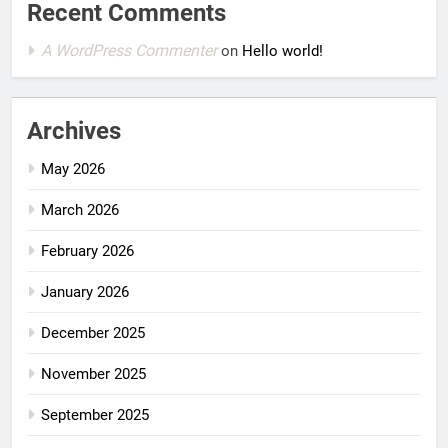
Recent Comments
A WordPress Commenter
on
Hello world!
Archives
May 2026
March 2026
February 2026
January 2026
December 2025
November 2025
September 2025