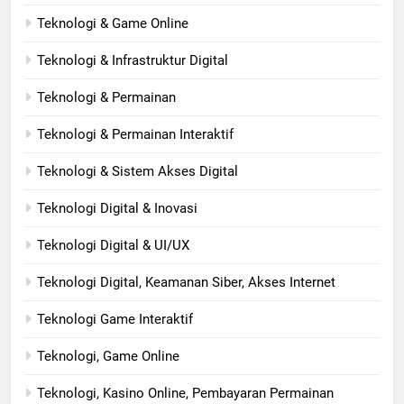
Teknologi & Game Online
Teknologi & Infrastruktur Digital
Teknologi & Permainan
Teknologi & Permainan Interaktif
Teknologi & Sistem Akses Digital
Teknologi Digital & Inovasi
Teknologi Digital & UI/UX
Teknologi Digital, Keamanan Siber, Akses Internet
Teknologi Game Interaktif
Teknologi, Game Online
Teknologi, Kasino Online, Pembayaran Permainan