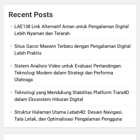
Recent Posts
LAE138 Link Alternatif Aman untuk Pengalaman Digital
Lebih Nyaman dan Terarah
Situs Gacor Maxwin Terbaru dengan Pengalaman Digital
Lebih Praktis
Sistem Analisis Video untuk Evaluasi Pertandingan:
Teknologi Modern dalam Strategi dan Performa
Olahraga
Teknologi yang Mendukung Stabilitas Platform Tiara4D
dalam Ekosistem Hiburan Digital
Struktur Halaman Utama Lebah4D: Desain Navigasi,
Tata Letak, dan Optimalisasi Pengalaman Pengguna