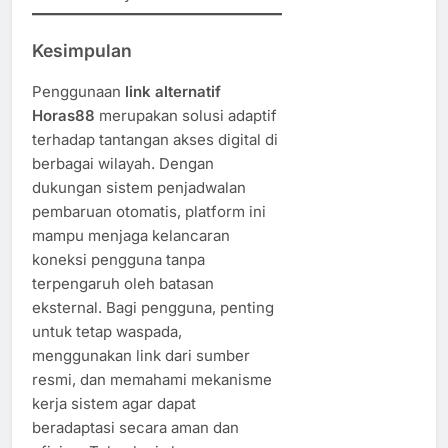
Kesimpulan
Penggunaan
link alternatif
Horas88
merupakan solusi adaptif
terhadap tantangan akses digital di
berbagai wilayah. Dengan
dukungan sistem penjadwalan
pembaruan otomatis, platform ini
mampu menjaga kelancaran
koneksi pengguna tanpa
terpengaruh oleh batasan
eksternal. Bagi pengguna, penting
untuk tetap waspada,
menggunakan link dari sumber
resmi, dan memahami mekanisme
kerja sistem agar dapat
beradaptasi secara aman dan