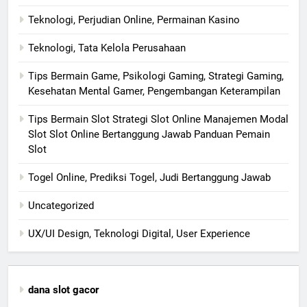
Teknologi, Perjudian Online, Permainan Kasino
Teknologi, Tata Kelola Perusahaan
Tips Bermain Game, Psikologi Gaming, Strategi Gaming,
Kesehatan Mental Gamer, Pengembangan Keterampilan
Tips Bermain Slot Strategi Slot Online Manajemen Modal
Slot Slot Online Bertanggung Jawab Panduan Pemain
Slot
Togel Online, Prediksi Togel, Judi Bertanggung Jawab
Uncategorized
UX/UI Design, Teknologi Digital, User Experience
dana slot gacor