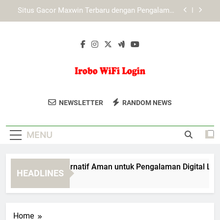
Skip
Sistem Analisis Video untuk Evaluasi
to
Pertandingan: Teknologi Modern dalam Strategi
content
dan Performa Olahraga
Teknologi yang Mendukung Stabilitas Platform
Tiara4D dalam Ekosistem Hiburan Digital
LAE138 Link Alternatif Aman untuk Pengalaman
Digital Lebih Nyaman dan Terarah
Situs Gacor Maxwin Terbaru dengan Pengalaman
Digital Lebih Praktis
Irobo WiFi
Irobo WiFi Login Menyediakan Layanan
Sistem Analisis Video untuk Evaluasi
NEWSLETTER
RANDOM NEWS
Pertandingan: Teknologi Modern dalam Strategi
Login
Akses WiFi Cepat Dan Mudah Dengan
dan Performa Olahraga
Teknologi yang Mendukung Stabilitas Platform
Keamanan Terjamin Untuk Kebutuhan
Tiara4D dalam Ekosistem Hiburan Digital
MENU
Online Anda.
LAE138 Link Alternatif Aman untuk Pengalaman Digital Lebih
HEADLINES
 Months Ago
Home