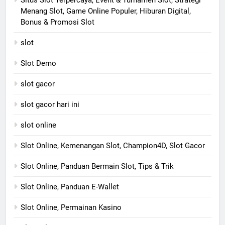
Menang Slot, Game Online Populer, Hiburan Digital,
Bonus & Promosi Slot
slot
Slot Demo
slot gacor
slot gacor hari ini
slot online
Slot Online, Kemenangan Slot, Champion4D, Slot Gacor
Slot Online, Panduan Bermain Slot, Tips & Trik
Slot Online, Panduan E-Wallet
Slot Online, Permainan Kasino