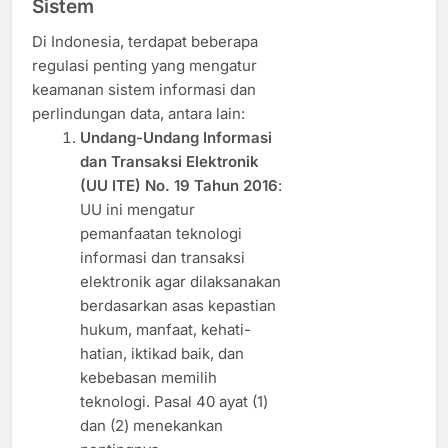
Sistem
Di Indonesia, terdapat beberapa
regulasi penting yang mengatur
keamanan sistem informasi dan
perlindungan data, antara lain:
Undang-Undang Informasi
dan Transaksi Elektronik
(UU ITE) No. 19 Tahun 2016
:
UU ini mengatur
pemanfaatan teknologi
informasi dan transaksi
elektronik agar dilaksanakan
berdasarkan asas kepastian
hukum, manfaat, kehati-
hatian, iktikad baik, dan
kebebasan memilih
teknologi. Pasal 40 ayat (1)
dan (2) menekankan