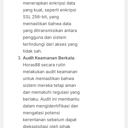
menerapkan enkripsi data
yang kuat, seperti enkripsi
SSL 256-bit, yang
memastikan bahwa data
yang ditransmisikan antara
pengguna dan sistem
terlindungi dari akses yang
tidak sah.
Audit Keamanan Berkala
:
Horas88 secara rutin
melakukan audit keamanan
untuk memastikan bahwa
sistem mereka tetap aman
dan mematuhi regulasi yang
berlaku. Audit ini membantu
dalam mengidentifikasi dan
mengatasi potensi
kerentanan sebelum dapat
dieksploitasi oleh pihak