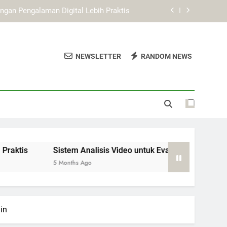
ngan Pengalaman Digital Lebih Praktis
gi Modern dalam Strategi dan Performa
Olahraga
ara4D dalam Ekosistem Hiburan Digital
NEWSLETTER
RANDOM NEWS
aman Digital Lebih Nyaman dan Terarah
ngan Keamanan Terjamin Untuk Kebutuhan Online Anda.
ngan Pengalaman Digital Lebih Praktis
gi Modern dalam Strategi dan Performa
Olahraga
ara4D dalam Ekosistem Hiburan Digital
Sistem Analisis Video untuk Evaluasi Pertandingan: Teknol
5 Months Ago
in