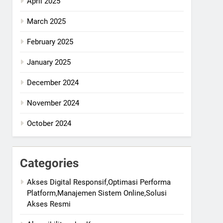
April 2025
March 2025
February 2025
January 2025
December 2024
November 2024
October 2024
Categories
Akses Digital Responsif,Optimasi Performa
Platform,Manajemen Sistem Online,Solusi
Akses Resmi