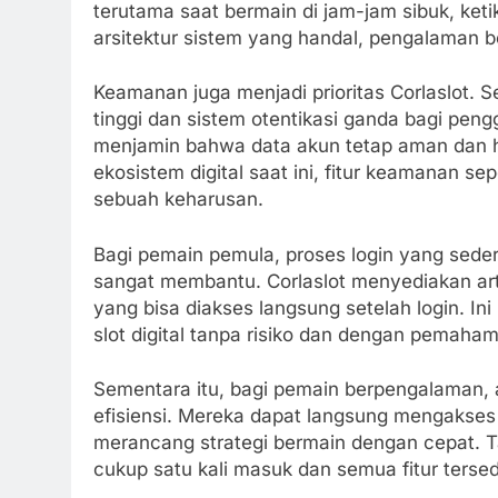
terutama saat bermain di jam-jam sibuk, ke
arsitektur sistem yang handal, pengalaman 
Keamanan juga menjadi prioritas Corlaslot. Se
tinggi dan sistem otentikasi ganda bagi peng
menjamin bahwa data akun tetap aman dan h
ekosistem digital saat ini, fitur keamanan sep
sebuah keharusan.
Bagi pemain pemula, proses login yang sede
sangat membantu. Corlaslot menyediakan arti
yang bisa diakses langsung setelah login. 
slot digital tanpa risiko dan dengan pemaha
Sementara itu, bagi pemain berpengalaman, a
efisiensi. Mereka dapat langsung mengakses g
merancang strategi bermain dengan cepat. T
cukup satu kali masuk dan semua fitur ters