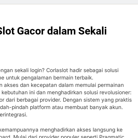
lot Gacor dalam Sekali
gan sekali login? Corlaslot hadir sebagai solusi
ime untuk pengalaman bermain terbaik.
an akses dan kecepatan dalam memulai permainan
 kebutuhan ini dan menghadirkan solusi revolusioner:
or dari berbagai provider. Dengan sistem yang praktis
pindah-pindah platform atau membuat banyak akun.
rintegrasi.
h kemampuannya menghadirkan akses langsung ke
ard. Mulai dari provider populer seperti Pragmatic