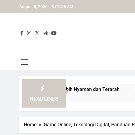
Skip
August 8, 2026
3:08:37 AM
to
content
Iro
Irobo WiF
galaman Digital Lebih Nyaman dan Terarah
Situs Gacor 
3 Months Ago
HEADLINES
Home
Game Online, Teknologi Digital, Panduan