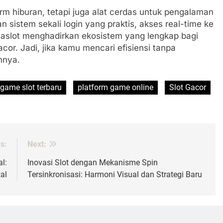
rm hiburan, tetapi juga alat cerdas untuk pengalaman
n sistem sekali login yang praktis, akses real-time ke
laslot menghadirkan ekosistem yang lengkap bagi
acor. Jadi, jika kamu mencari efisiensi tanpa
nnya.
game slot terbaru
platform game online
Slot Gacor
s:
Next:
l:
Inovasi Slot dengan Mekanisme Spin
al
Tersinkronisasi: Harmoni Visual dan Strategi Baru