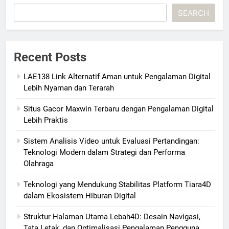
SEARCH
Recent Posts
LAE138 Link Alternatif Aman untuk Pengalaman Digital
Lebih Nyaman dan Terarah
Situs Gacor Maxwin Terbaru dengan Pengalaman Digital
Lebih Praktis
Sistem Analisis Video untuk Evaluasi Pertandingan:
Teknologi Modern dalam Strategi dan Performa
Olahraga
Teknologi yang Mendukung Stabilitas Platform Tiara4D
dalam Ekosistem Hiburan Digital
Struktur Halaman Utama Lebah4D: Desain Navigasi,
Tata Letak, dan Optimalisasi Pengalaman Pengguna