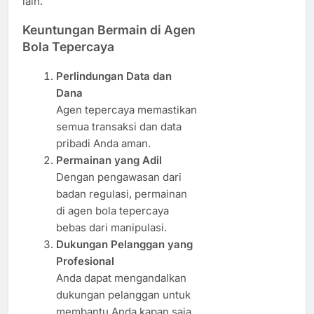
lain.
Keuntungan Bermain di Agen
Bola Tepercaya
Perlindungan Data dan
Dana
Agen tepercaya memastikan
semua transaksi dan data
pribadi Anda aman.
Permainan yang Adil
Dengan pengawasan dari
badan regulasi, permainan
di agen bola tepercaya
bebas dari manipulasi.
Dukungan Pelanggan yang
Profesional
Anda dapat mengandalkan
dukungan pelanggan untuk
membantu Anda kapan saja.