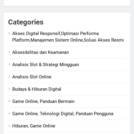
Categories
Akses Digital Responsif,Optimasi Performa
Platform,Manajemen Sistem Online,Solusi Akses Resmi
Aksesibilitas dan Keamanan
Analisis Slot & Strategi Mingguan
Analisis Slot Online
Budaya & Hiburan Digital
Game Online, Panduan Bermain
Game Online, Teknologi Digital, Panduan Pengguna
Hiburan, Game Online