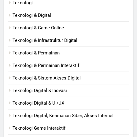
Teknologi
Teknologi & Digital
Teknologi & Game Online
Teknologi & Infrastruktur Digital
Teknologi & Permainan
Teknologi & Permainan Interaktif
Teknologi & Sistem Akses Digital
Teknologi Digital & Inovasi
Teknologi Digital & UI/UX
Teknologi Digital, Keamanan Siber, Akses Internet
Teknologi Game Interaktif