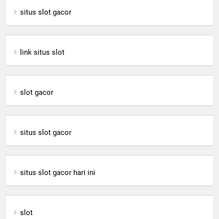
situs slot gacor
link situs slot
slot gacor
situs slot gacor
situs slot gacor hari ini
slot