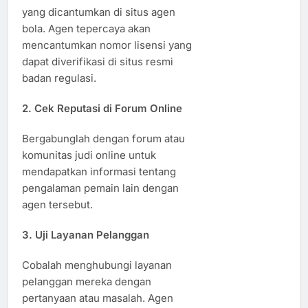
yang dicantumkan di situs agen
bola. Agen tepercaya akan
mencantumkan nomor lisensi yang
dapat diverifikasi di situs resmi
badan regulasi.
2. Cek Reputasi di Forum Online
Bergabunglah dengan forum atau
komunitas judi online untuk
mendapatkan informasi tentang
pengalaman pemain lain dengan
agen tersebut.
3. Uji Layanan Pelanggan
Cobalah menghubungi layanan
pelanggan mereka dengan
pertanyaan atau masalah. Agen