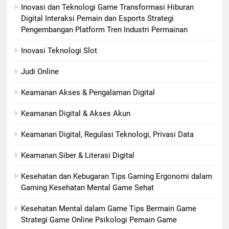
Inovasi dan Teknologi Game Transformasi Hiburan
Digital Interaksi Pemain dan Esports Strategi
Pengembangan Platform Tren Industri Permainan
Inovasi Teknologi Slot
Judi Online
Keamanan Akses & Pengalaman Digital
Keamanan Digital & Akses Akun
Keamanan Digital, Regulasi Teknologi, Privasi Data
Keamanan Siber & Literasi Digital
Kesehatan dan Kebugaran Tips Gaming Ergonomi dalam
Gaming Kesehatan Mental Game Sehat
Kesehatan Mental dalam Game Tips Bermain Game
Strategi Game Online Psikologi Pemain Game