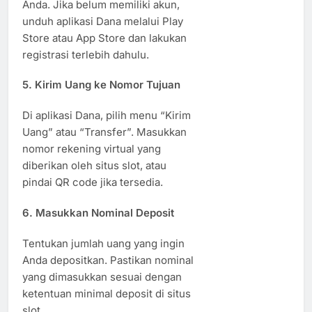
Anda. Jika belum memiliki akun,
unduh aplikasi Dana melalui Play
Store atau App Store dan lakukan
registrasi terlebih dahulu.
5. Kirim Uang ke Nomor Tujuan
Di aplikasi Dana, pilih menu “Kirim
Uang” atau “Transfer”. Masukkan
nomor rekening virtual yang
diberikan oleh situs slot, atau
pindai QR code jika tersedia.
6. Masukkan Nominal Deposit
Tentukan jumlah uang yang ingin
Anda depositkan. Pastikan nominal
yang dimasukkan sesuai dengan
ketentuan minimal deposit di situs
slot.