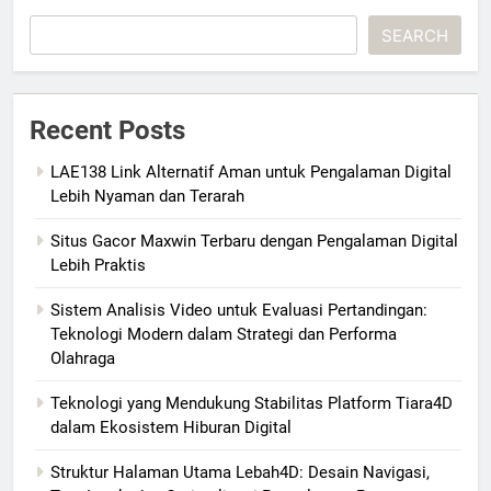
SEARCH
Recent Posts
LAE138 Link Alternatif Aman untuk Pengalaman Digital
Lebih Nyaman dan Terarah
Situs Gacor Maxwin Terbaru dengan Pengalaman Digital
Lebih Praktis
Sistem Analisis Video untuk Evaluasi Pertandingan:
Teknologi Modern dalam Strategi dan Performa
Olahraga
Teknologi yang Mendukung Stabilitas Platform Tiara4D
dalam Ekosistem Hiburan Digital
Struktur Halaman Utama Lebah4D: Desain Navigasi,