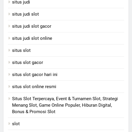
situs judi
situs judi slot
situs judi slot gacor
situs judi slot online
situs slot
situs slot gacor
situs slot gacor hari ini
situs slot online resmi
Situs Slot Terpercaya, Event & Turnamen Slot, Strategi
Menang Slot, Game Online Populer, Hiburan Digital,
Bonus & Promosi Slot
slot