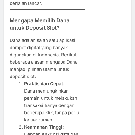
berjalan lancar.
Mengapa Memilih Dana
untuk Deposit Slot?
Dana adalah salah satu aplikasi
dompet digital yang banyak
digunakan di Indonesia. Berikut
beberapa alasan mengapa Dana
menjadi pilihan utama untuk
deposit slot:
Praktis dan Cepat:
Dana memungkinkan
pemain untuk melakukan
transaksi hanya dengan
beberapa klik, tanpa perlu
keluar rumah.
Keamanan Tinggi:
Dengan enkripsi data dan