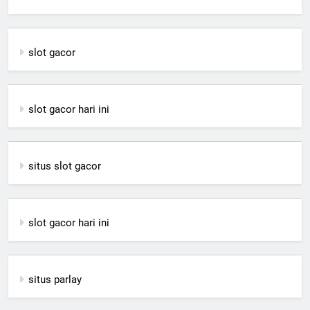
slot gacor
slot gacor hari ini
situs slot gacor
slot gacor hari ini
situs parlay