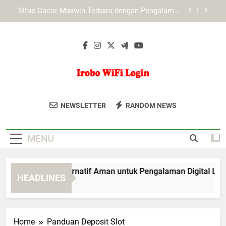
Skip
Sistem Analisis Video untuk Evaluasi
to
Pertandingan: Teknologi Modern dalam Strategi
content
dan Performa Olahraga
Teknologi yang Mendukung Stabilitas Platform
Tiara4D dalam Ekosistem Hiburan Digital
LAE138 Link Alternatif Aman untuk Pengalaman
Digital Lebih Nyaman dan Terarah
Situs Gacor Maxwin Terbaru dengan Pengalaman
Digital Lebih Praktis
Irobo WiFi
Irobo WiFi Login Menyediakan Layanan
Sistem Analisis Video untuk Evaluasi
NEWSLETTER
RANDOM NEWS
Pertandingan: Teknologi Modern dalam Strategi
Login
Akses WiFi Cepat Dan Mudah Dengan
dan Performa Olahraga
Teknologi yang Mendukung Stabilitas Platform
Keamanan Terjamin Untuk Kebutuhan
Tiara4D dalam Ekosistem Hiburan Digital
MENU
Online Anda.
LAE138 Link Alternatif Aman untuk Pengalaman Digital Lebih
HEADLINES
3 Months Ago
Home
Panduan Deposit Slot