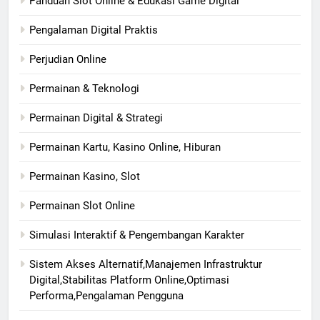
Panduan Slot Online & Edukasi Game Digital
Pengalaman Digital Praktis
Perjudian Online
Permainan & Teknologi
Permainan Digital & Strategi
Permainan Kartu, Kasino Online, Hiburan
Permainan Kasino, Slot
Permainan Slot Online
Simulasi Interaktif & Pengembangan Karakter
Sistem Akses Alternatif,Manajemen Infrastruktur
Digital,Stabilitas Platform Online,Optimasi
Performa,Pengalaman Pengguna