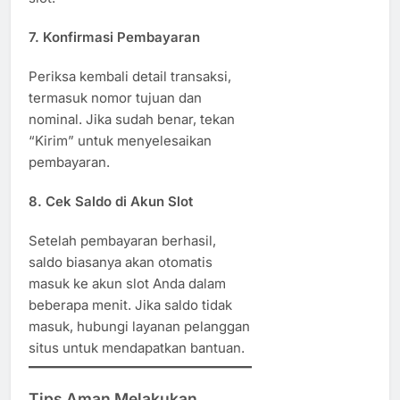
7. Konfirmasi Pembayaran
Periksa kembali detail transaksi,
termasuk nomor tujuan dan
nominal. Jika sudah benar, tekan
“Kirim” untuk menyelesaikan
pembayaran.
8. Cek Saldo di Akun Slot
Setelah pembayaran berhasil,
saldo biasanya akan otomatis
masuk ke akun slot Anda dalam
beberapa menit. Jika saldo tidak
masuk, hubungi layanan pelanggan
situs untuk mendapatkan bantuan.
Tips Aman Melakukan