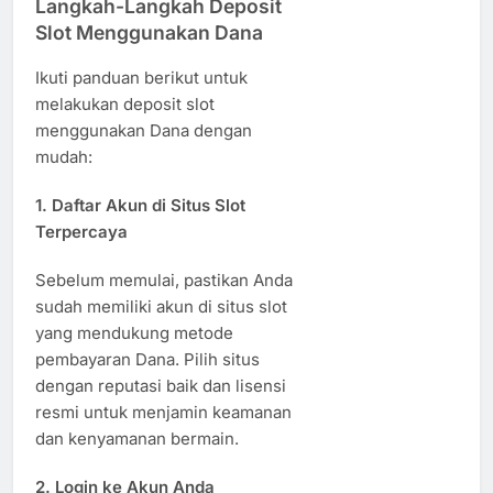
Langkah-Langkah Deposit
Slot Menggunakan Dana
Ikuti panduan berikut untuk
melakukan deposit slot
menggunakan Dana dengan
mudah:
1. Daftar Akun di Situs Slot
Terpercaya
Sebelum memulai, pastikan Anda
sudah memiliki akun di situs slot
yang mendukung metode
pembayaran Dana. Pilih situs
dengan reputasi baik dan lisensi
resmi untuk menjamin keamanan
dan kenyamanan bermain.
2. Login ke Akun Anda