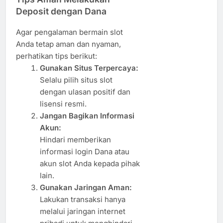
Deposit dengan Dana
Agar pengalaman bermain slot
Anda tetap aman dan nyaman,
perhatikan tips berikut:
Gunakan Situs Terpercaya:
Selalu pilih situs slot
dengan ulasan positif dan
lisensi resmi.
Jangan Bagikan Informasi
Akun:
Hindari memberikan
informasi login Dana atau
akun slot Anda kepada pihak
lain.
Gunakan Jaringan Aman:
Lakukan transaksi hanya
melalui jaringan internet