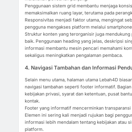
Penggunaan sistem grid membantu menjaga konsiste
memaksimalkan ruang layar, terutama pada perangk
Responsivitas menjadi faktor utama, mengingat se
pengguna mengakses platform melalui smartphone
Struktur konten yang terorganisir juga mendukung 
baik. Penggunaan heading yang jelas, deskripsi sing
informasi membantu mesin pencari memahami kon
sekaligus meningkatkan pengalaman pembaca.
4. Navigasi Tambahan dan Informasi Pen
Selain menu utama, halaman utama Lebah4D biasan
navigasi tambahan seperti footer informatif. Bagia
kebijakan privasi, syarat dan ketentuan, pusat bantu
kontak.
Footer yang informatif mencerminkan transparansi
Elemen ini sering kali menjadi rujukan bagi pengg
informasi lebih mendalam tentang kebijakan atau s
platform.