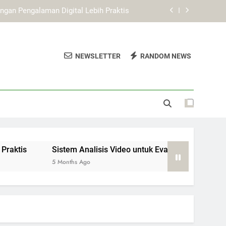
ngan Pengalaman Digital Lebih Praktis
gi Modern dalam Strategi dan Performa
Olahraga
ara4D dalam Ekosistem Hiburan Digital
NEWSLETTER
RANDOM NEWS
aman Digital Lebih Nyaman dan Terarah
ngan Keamanan Terjamin Untuk Kebutuhan Online Anda.
ngan Pengalaman Digital Lebih Praktis
gi Modern dalam Strategi dan Performa
Olahraga
ara4D dalam Ekosistem Hiburan Digital
Sistem Analisis Video untuk Evaluasi Pertandingan: Teknolo
5 Months Ago