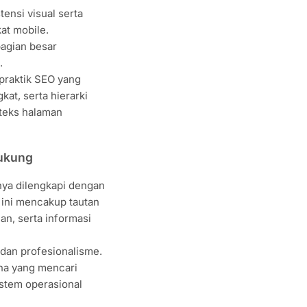
nsi visual serta
at mobile.
bagian besar
.
praktik SEO yang
kat, serta hierarki
teks halaman
dukung
ya dilengkapi dengan
n ini mencakup tautan
an, serta informasi
 dan profesionalisme.
una yang mencari
istem operasional