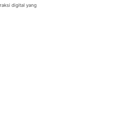
ksi digital yang