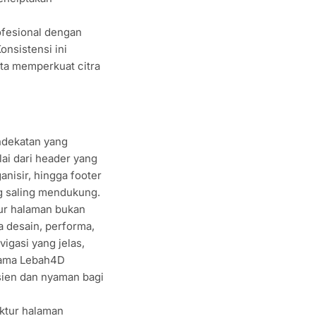
fesional dengan
nsistensi ini
a memperkuat citra
ndekatan yang
ai dari header yang
ganisir, hingga footer
ng saling mendukung.
ur halaman bukan
a desain, performa,
igasi yang jelas,
utama Lebah4D
ien dan nyaman bagi
uktur halaman