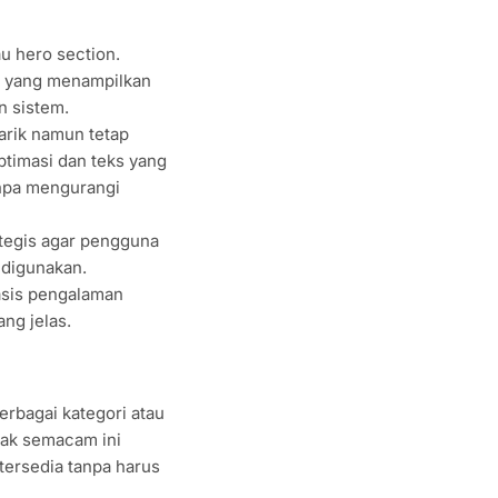
u hero section.
ma yang menampilkan
n sistem.
arik namun tetap
ptimasi dan teks yang
anpa mengurangi
ategis agar pengguna
 digunakan.
asis pengalaman
ng jelas.
rbagai kategori atau
etak semacam ini
ersedia tanpa harus