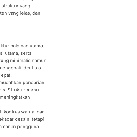
struktur yang
ten yang jelas, dan
ktur halaman utama.
i utama, serta
rung minimalis namun
engenali identitas
cepat.
emudahkan pencarian
nis. Struktur menu
 meningkatkan
t, kontras warna, dan
kadar desain, tetapi
yamanan pengguna.