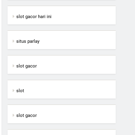
slot gacor hari ini
situs parlay
slot gacor
slot
slot gacor