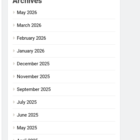
Archives
May 2026
March 2026
February 2026
January 2026
December 2025
November 2025
September 2025
July 2025
June 2025
May 2025