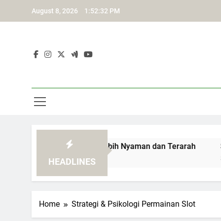
Skip
August 8, 2026
1:52:33 PM
to
content
Iro
Irobo WiF
galaman Digital Lebih Nyaman dan Terarah
Situs Gacor 
3 Months Ago
HEADLINES
Home
Strategi & Psikologi Permainan Slot