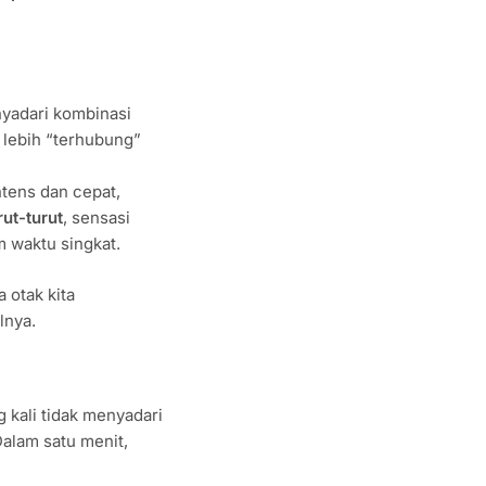
yadari kombinasi
 lebih “terhubung”
tens dan cepat,
ut-turut
, sensasi
m waktu singkat.
 otak kita
lnya.
kali tidak menyadari
Dalam satu menit,