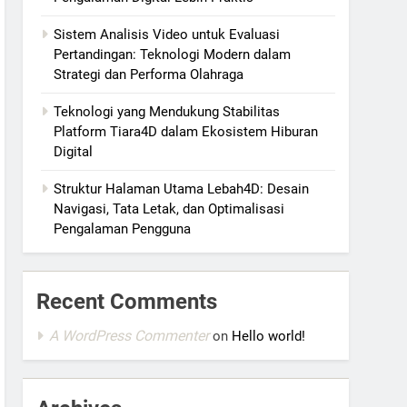
Sistem Analisis Video untuk Evaluasi
Pertandingan: Teknologi Modern dalam
Strategi dan Performa Olahraga
Teknologi yang Mendukung Stabilitas
Platform Tiara4D dalam Ekosistem Hiburan
Digital
Struktur Halaman Utama Lebah4D: Desain
Navigasi, Tata Letak, dan Optimalisasi
Pengalaman Pengguna
Recent Comments
A WordPress Commenter
on
Hello world!