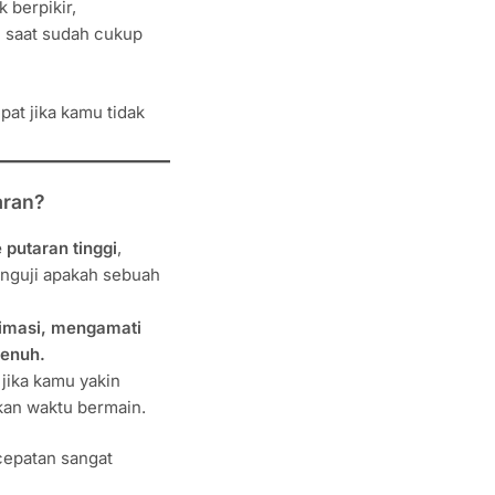
 berpikir,
i saat sudah cukup
pat jika kamu tidak
aran?
putaran tinggi
,
menguji apakah sebuah
nimasi, mengamati
penuh.
 jika kamu yakin
kan waktu bermain.
epatan sangat