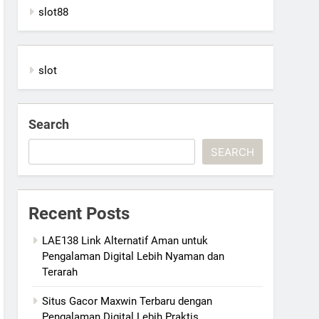
slot88
slot
Search
SEARCH
Recent Posts
LAE138 Link Alternatif Aman untuk
Pengalaman Digital Lebih Nyaman dan
Terarah
Situs Gacor Maxwin Terbaru dengan
Pengalaman Digital Lebih Praktis