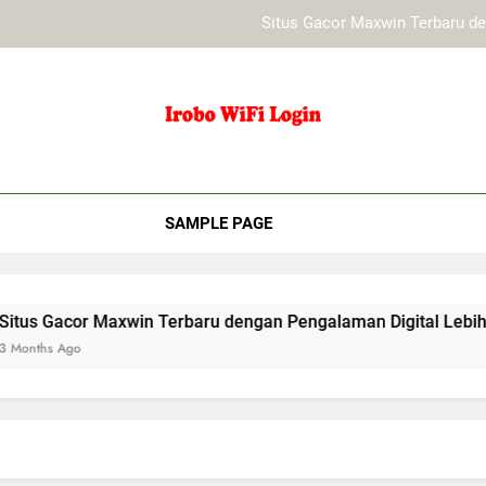
Situs Gacor Maxwin Terbaru de
Sistem Analisis Video untuk Evaluasi Pertandingan: Teknolo
Teknologi yang Mendukung Stabilitas Platform Ti
bo WiFi Login
LAE138 Link Alternatif Aman untuk Pengal
i Login Menyediakan Layanan Akses WiFi Cepat Dan Mudah De
Situs Gacor Maxwin Terbaru de
SAMPLE PAGE
Sistem Analisis Video untuk Evaluasi Pertandingan: Teknolo
Teknologi yang Mendukung Stabilitas Platform Ti
Maxwin Terbaru dengan Pengalaman Digital Lebih Praktis