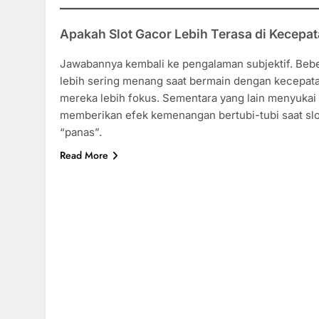
Apakah Slot Gacor Lebih Terasa di Kecepat
Jawabannya kembali ke pengalaman subjektif. Beb
lebih sering menang saat bermain dengan kecepata
mereka lebih fokus. Sementara yang lain menyukai 
memberikan efek kemenangan bertubi-tubi saat s
“panas”.
Read More