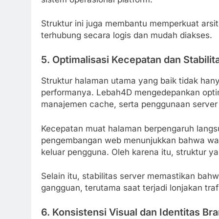
Struktur ini juga membantu memperkuat arsit
terhubung secara logis dan mudah diakses.
5. Optimalisasi Kecepatan dan Stabilit
Struktur halaman utama yang baik tidak hanya 
performanya. Lebah4D mengedepankan optima
manajemen cache, serta penggunaan server y
Kecepatan muat halaman berpengaruh langs
pengembangan web menunjukkan bahwa wakt
keluar pengguna. Oleh karena itu, struktur ya
Selain itu, stabilitas server memastikan ba
gangguan, terutama saat terjadi lonjakan traf
6. Konsistensi Visual dan Identitas Br