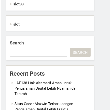
slot88
slot
Search
SEARCH
Recent Posts
LAE138 Link Alternatif Aman untuk
Pengalaman Digital Lebih Nyaman dan
Terarah
Situs Gacor Maxwin Terbaru dengan
Pengalaman Digital Lebih Praktis