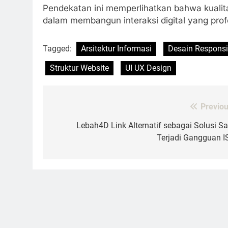
Pendekatan ini memperlihatkan bahwa kualit
dalam membangun interaksi digital yang prof
Tagged:
Arsitektur Informasi
Desain Responsi
Struktur Website
UI UX Design
Previou
Post
navigation
Lebah4D Link Alternatif sebagai Solusi Sa
Terjadi Gangguan I