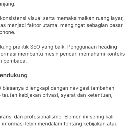
anjang.
nsistensi visual serta memaksimalkan ruang layar,
tas menjadi faktor utama, mengingat sebagian besar
phone.
dukung praktik SEO yang baik. Penggunaan heading
ki informasi membantu mesin pencari memahami konteks
an pembaca.
 Pendukung
 biasanya dilengkapi dengan navigasi tambahan
p tautan kebijakan privasi, syarat dan ketentuan,
ansi dan profesionalisme. Elemen ini sering kali
 informasi lebih mendalam tentang kebijakan atau