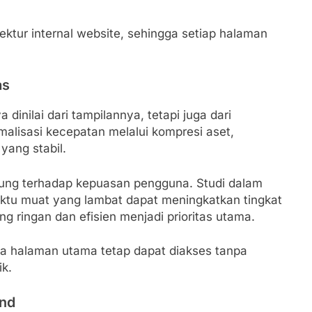
ektur internal website, sehingga setiap halaman
as
dinilai dari tampilannya, tetapi juga dari
lisasi kecepatan melalui kompresi aset,
ang stabil.
ung terhadap kepuasan pengguna. Studi dalam
u muat yang lambat dapat meningkatkan tingkat
ng ringan dan efisien menjadi prioritas utama.
hwa halaman utama tetap dapat diakses tanpa
ik.
and