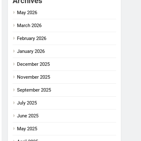
Archives
May 2026
March 2026
February 2026
January 2026
December 2025
November 2025
September 2025
July 2025
June 2025
May 2025