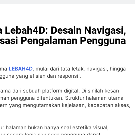
 Lebah4D: Desain Navigasi,
lisasi Pengalaman Pengguna
tama
LEBAH4D
, mulai dari tata letak, navigasi, hingga
guna yang efisien dan responsif.
a dari sebuah platform digital. Di sinilah kesan
laman pengguna ditentukan. Struktur halaman utama
rn yang mengutamakan kejelasan, kecepatan akses,
ur halaman bukan hanya soal estetika visual,
n secara logis sehingga pengguna dapat