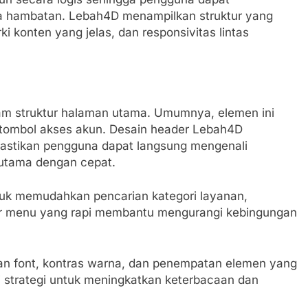
a hambatan. Lebah4D menampilkan struktur yang
ki konten yang jelas, dan responsivitas lintas
m struktur halaman utama. Umumnya, elemen ini
 tombol akses akun. Desain header Lebah4D
astikan pengguna dapat langsung mengenali
r utama dengan cepat.
tuk memudahkan pencarian kategori layanan,
ktur menu yang rapi membantu mengurangi kebingungan
kuran font, kontras warna, dan penempatan elemen yang
pi strategi untuk meningkatkan keterbacaan dan