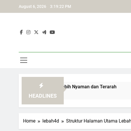
Skip
August 6, 2026
3:19:23 PM
to
content
Iro
Irobo WiF
alaman Digital Lebih Nyaman dan Terarah
Situs Gacor 
3 Months Ago
HEADLINES
Home
lebah4d
Struktur Halaman Utama Lebah