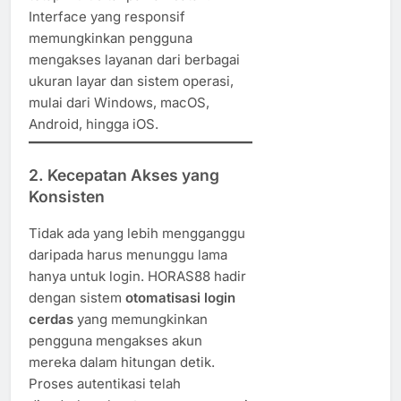
Interface yang responsif
memungkinkan pengguna
mengakses layanan dari berbagai
ukuran layar dan sistem operasi,
mulai dari Windows, macOS,
Android, hingga iOS.
2. Kecepatan Akses yang
Konsisten
Tidak ada yang lebih mengganggu
daripada harus menunggu lama
hanya untuk login. HORAS88 hadir
dengan sistem
otomatisasi login
cerdas
yang memungkinkan
pengguna mengakses akun
mereka dalam hitungan detik.
Proses autentikasi telah