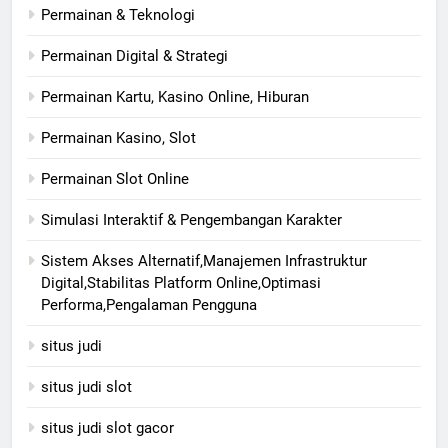
Permainan & Teknologi
Permainan Digital & Strategi
Permainan Kartu, Kasino Online, Hiburan
Permainan Kasino, Slot
Permainan Slot Online
Simulasi Interaktif & Pengembangan Karakter
Sistem Akses Alternatif,Manajemen Infrastruktur
Digital,Stabilitas Platform Online,Optimasi
Performa,Pengalaman Pengguna
situs judi
situs judi slot
situs judi slot gacor