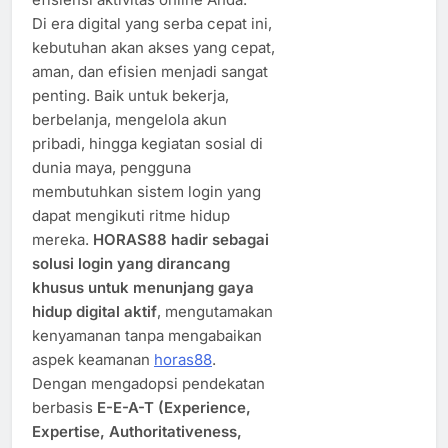
Di era digital yang serba cepat ini,
kebutuhan akan akses yang cepat,
aman, dan efisien menjadi sangat
penting. Baik untuk bekerja,
berbelanja, mengelola akun
pribadi, hingga kegiatan sosial di
dunia maya, pengguna
membutuhkan sistem login yang
dapat mengikuti ritme hidup
mereka.
HORAS88 hadir sebagai
solusi login yang dirancang
khusus untuk menunjang gaya
hidup digital aktif
, mengutamakan
kenyamanan tanpa mengabaikan
aspek keamanan
horas88
.
Dengan mengadopsi pendekatan
berbasis
E-E-A-T (Experience,
Expertise, Authoritativeness,