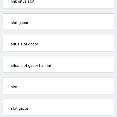
link situs slot
slot gacor
situs slot gacor
situs slot gacor hari ini
slot
slot gacor