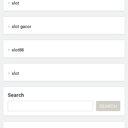
slot
slot gacor
slot88
slot
Search
SEARCH