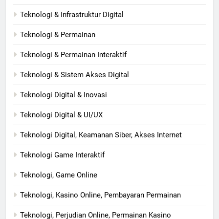
Teknologi & Infrastruktur Digital
Teknologi & Permainan
Teknologi & Permainan Interaktif
Teknologi & Sistem Akses Digital
Teknologi Digital & Inovasi
Teknologi Digital & UI/UX
Teknologi Digital, Keamanan Siber, Akses Internet
Teknologi Game Interaktif
Teknologi, Game Online
Teknologi, Kasino Online, Pembayaran Permainan
Teknologi, Perjudian Online, Permainan Kasino