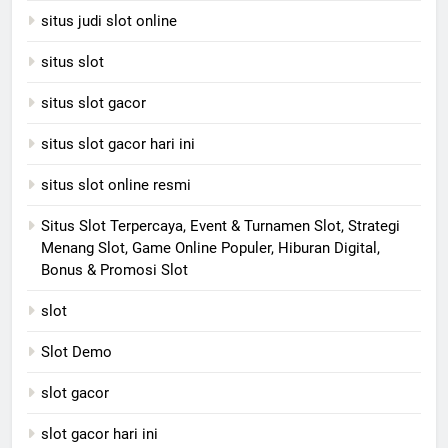
situs judi slot online
situs slot
situs slot gacor
situs slot gacor hari ini
situs slot online resmi
Situs Slot Terpercaya, Event & Turnamen Slot, Strategi
Menang Slot, Game Online Populer, Hiburan Digital,
Bonus & Promosi Slot
slot
Slot Demo
slot gacor
slot gacor hari ini