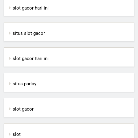
slot gacor hari ini
situs slot gacor
slot gacor hari ini
situs parlay
slot gacor
slot