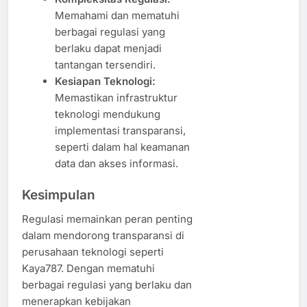
Memahami dan mematuhi
berbagai regulasi yang
berlaku dapat menjadi
tantangan tersendiri.
Kesiapan Teknologi:
Memastikan infrastruktur
teknologi mendukung
implementasi transparansi,
seperti dalam hal keamanan
data dan akses informasi.
Kesimpulan
Regulasi memainkan peran penting
dalam mendorong transparansi di
perusahaan teknologi seperti
Kaya787. Dengan mematuhi
berbagai regulasi yang berlaku dan
menerapkan kebijakan