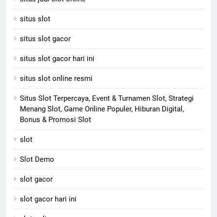
situs slot
situs slot gacor
situs slot gacor hari ini
situs slot online resmi
Situs Slot Terpercaya, Event & Turnamen Slot, Strategi
Menang Slot, Game Online Populer, Hiburan Digital,
Bonus & Promosi Slot
slot
Slot Demo
slot gacor
slot gacor hari ini