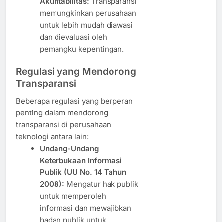
Akuntabilitas:
Transparansi
memungkinkan perusahaan
untuk lebih mudah diawasi
dan dievaluasi oleh
pemangku kepentingan.
Regulasi yang Mendorong
Transparansi
Beberapa regulasi yang berperan
penting dalam mendorong
transparansi di perusahaan
teknologi antara lain:
Undang-Undang
Keterbukaan Informasi
Publik (UU No. 14 Tahun
2008):
Mengatur hak publik
untuk memperoleh
informasi dan mewajibkan
badan publik untuk