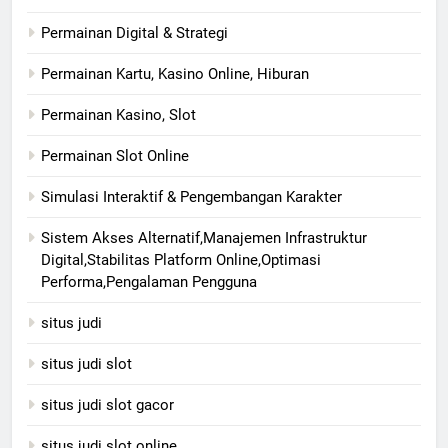
Permainan Digital & Strategi
Permainan Kartu, Kasino Online, Hiburan
Permainan Kasino, Slot
Permainan Slot Online
Simulasi Interaktif & Pengembangan Karakter
Sistem Akses Alternatif,Manajemen Infrastruktur
Digital,Stabilitas Platform Online,Optimasi
Performa,Pengalaman Pengguna
situs judi
situs judi slot
situs judi slot gacor
situs judi slot online