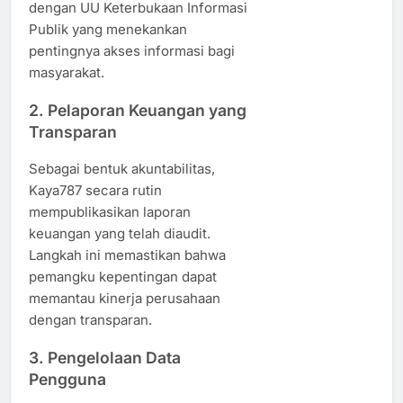
dengan UU Keterbukaan Informasi
Publik yang menekankan
pentingnya akses informasi bagi
masyarakat.
2. Pelaporan Keuangan yang
Transparan
Sebagai bentuk akuntabilitas,
Kaya787 secara rutin
mempublikasikan laporan
keuangan yang telah diaudit.
Langkah ini memastikan bahwa
pemangku kepentingan dapat
memantau kinerja perusahaan
dengan transparan.
3. Pengelolaan Data
Pengguna