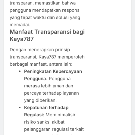
transparan, memastikan bahwa
pengguna mendapatkan respons
yang tepat waktu dan solusi yang
memadai.
Manfaat Transparansi bagi
Kaya787
Dengan menerapkan prinsip
transparansi, Kaya787 memperoleh
berbagai manfaat, antara lain:
Peningkatan Kepercayaan
Pengguna:
Pengguna
merasa lebih aman dan
percaya terhadap layanan
yang diberikan.
Kepatuhan terhadap
Regulasi:
Meminimalisir
risiko sanksi akibat
pelanggaran regulasi terkait