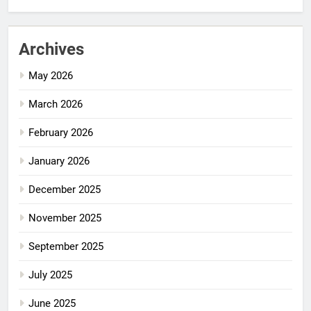
Archives
May 2026
March 2026
February 2026
January 2026
December 2025
November 2025
September 2025
July 2025
June 2025