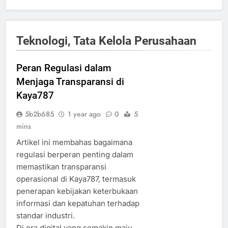
Teknologi, Tata Kelola Perusahaan
Peran Regulasi dalam
Menjaga Transparansi di
Kaya787
5b2b685
1 year ago
0
5
mins
Artikel ini membahas bagaimana
regulasi berperan penting dalam
memastikan transparansi
operasional di Kaya787, termasuk
penerapan kebijakan keterbukaan
informasi dan kepatuhan terhadap
standar industri.
Di era digital yang semakin maju,