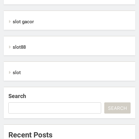
slot gacor
slot88
slot
Search
SEARCH
Recent Posts