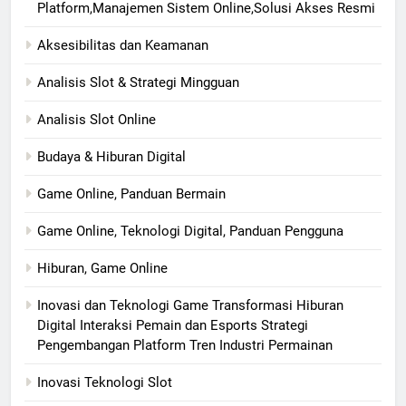
Platform,Manajemen Sistem Online,Solusi Akses Resmi
Aksesibilitas dan Keamanan
Analisis Slot & Strategi Mingguan
Analisis Slot Online
Budaya & Hiburan Digital
Game Online, Panduan Bermain
Game Online, Teknologi Digital, Panduan Pengguna
Hiburan, Game Online
Inovasi dan Teknologi Game Transformasi Hiburan
Digital Interaksi Pemain dan Esports Strategi
Pengembangan Platform Tren Industri Permainan
Inovasi Teknologi Slot