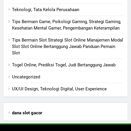
Teknologi, Tata Kelola Perusahaan
Tips Bermain Game, Psikologi Gaming, Strategi Gaming,
Kesehatan Mental Gamer, Pengembangan Keterampilan
Tips Bermain Slot Strategi Slot Online Manajemen Modal
Slot Slot Online Bertanggung Jawab Panduan Pemain
Slot
Togel Online, Prediksi Togel, Judi Bertanggung Jawab
Uncategorized
UX/UI Design, Teknologi Digital, User Experience
dana slot gacor