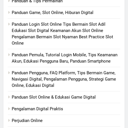
Panduan & Tips Permainan
Panduan Game, Slot Online, Hiburan Digital
Panduan Login Slot Online Tips Bermain Slot Adil
Edukasi Slot Digital Keamanan Akun Slot Online
Pengalaman Bermain Slot Nyaman Best Practice Slot
Online
Panduan Pemula, Tutorial Login Mobile, Tips Keamanan
Akun, Edukasi Pengguna Baru, Panduan Smartphone
Panduan Pengguna, FAQ Platform, Tips Bermain Game,
Navigasi Digital, Pengalaman Pengguna, Strategi Game
Online, Edukasi Digital
Panduan Slot Online & Edukasi Game Digital
Pengalaman Digital Praktis
Perjudian Online