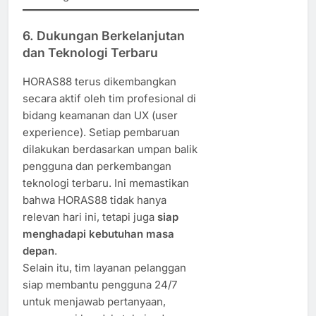
6. Dukungan Berkelanjutan
dan Teknologi Terbaru
HORAS88 terus dikembangkan
secara aktif oleh tim profesional di
bidang keamanan dan UX (user
experience). Setiap pembaruan
dilakukan berdasarkan umpan balik
pengguna dan perkembangan
teknologi terbaru. Ini memastikan
bahwa HORAS88 tidak hanya
relevan hari ini, tetapi juga
siap
menghadapi kebutuhan masa
depan
.
Selain itu, tim layanan pelanggan
siap membantu pengguna 24/7
untuk menjawab pertanyaan,