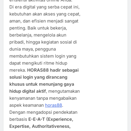
Di era digital yang serba cepat ini,
kebutuhan akan akses yang cepat,
aman, dan efisien menjadi sangat
penting. Baik untuk bekerja,
berbelanja, mengelola akun
pribadi, hingga kegiatan sosial di
dunia maya, pengguna
membutuhkan sistem login yang
dapat mengikuti ritme hidup
mereka.
HORAS88 hadir sebagai
solusi login yang dirancang
khusus untuk menunjang gaya
hidup digital aktif
, mengutamakan
kenyamanan tanpa mengabaikan
aspek keamanan
horas88
.
Dengan mengadopsi pendekatan
berbasis
E-E-A-T (Experience,
Expertise, Authoritativeness,