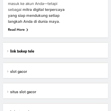
masuk ke akun Anda—tetapi
sebagai
mitra digital terpercaya
yang siap mendukung setiap
langkah Anda di dunia maya
.
Read More
link bokep tele
slot gacor
situs slot gacor