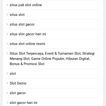
situs judi slot online
situs slot
situs slot gacor
situs slot gacor hari ini
situs slot online resmi
Situs Slot Terpercaya, Event & Turnamen Slot, Strategi
Menang Slot, Game Online Populer, Hiburan Digital,
Bonus & Promosi Slot
slot
Slot Demo
slot gacor
slot gacor hari ini