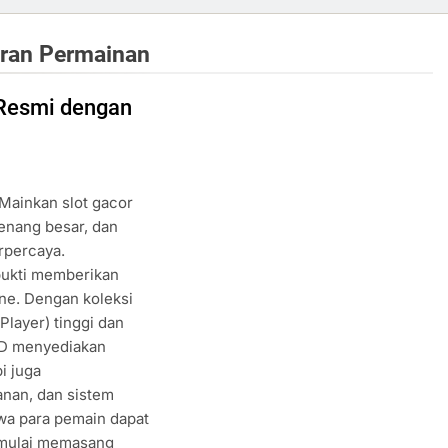
aran Permainan
 Resmi dengan
Mainkan slot gacor
menang besar, dan
rpercaya.
rbukti memberikan
ine. Dengan koleksi
Player) tinggi dan
S4D menyediakan
i juga
anan, dan sistem
a para pemain dapat
 mulai memasang