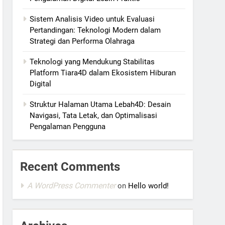
Sistem Analisis Video untuk Evaluasi
Pertandingan: Teknologi Modern dalam
Strategi dan Performa Olahraga
Teknologi yang Mendukung Stabilitas
Platform Tiara4D dalam Ekosistem Hiburan
Digital
Struktur Halaman Utama Lebah4D: Desain
Navigasi, Tata Letak, dan Optimalisasi
Pengalaman Pengguna
Recent Comments
A WordPress Commenter
on
Hello world!