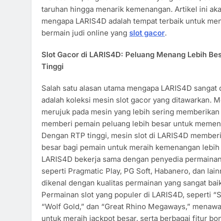
taruhan hingga menarik kemenangan. Artikel ini a
mengapa LARIS4D adalah tempat terbaik untuk me
bermain judi online yang
slot gacor
.
Slot Gacor di LARIS4D: Peluang Menang Lebih Be
Tinggi
Salah satu alasan utama mengapa LARIS4D sangat d
adalah koleksi mesin slot gacor yang ditawarkan. M
merujuk pada mesin yang lebih sering memberika
memberi pemain peluang lebih besar untuk memen
Dengan RTP tinggi, mesin slot di LARIS4D memberi
besar bagi pemain untuk meraih kemenangan lebih 
LARIS4D bekerja sama dengan penyedia permainan 
seperti Pragmatic Play, PG Soft, Habanero, dan lain
dikenal dengan kualitas permainan yang sangat baik
Permainan slot yang populer di LARIS4D, seperti “
“Wolf Gold,” dan “Great Rhino Megaways,” menawa
untuk meraih jackpot besar, serta berbagai fitur bo