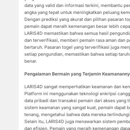
data yang valid dan informasi terkini, membantu p
angka yang tepat untuk meningkatkan peluang ke
Dengan prediksi yang akurat dan pilihan pasaran tog
pemain dapat meraih kemenangan besar lebih cepat
LARIS4D memastikan bahwa semua hasil pengundia
dan terverifikasi, memberi pemain rasa aman dan pe
bertaruh. Pasaran togel yang terverifikasi juga men
setiap pengundian, memastikan bahwa setiap taruh
benar.
Pengalaman Bermain yang Terjamin Keamananny
LARIS4D sangat memperhatikan keamanan dan ke
Platform ini menggunakan teknologi enkripsi cangg
data pribadi dan transaksi pemain dari akses yang 
sistem keamanan yang sangat kuat, pemain dapat 
tenang, mengetahui bahwa data mereka terlindungi
Selain itu, LARIS4D juga menawarkan sistem pemb
dan efisien. Pemain yang meraih kemenangan dapa