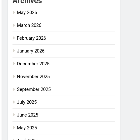
Archives
May 2026
March 2026
February 2026
January 2026
December 2025
November 2025
September 2025
July 2025
June 2025
May 2025