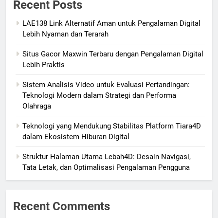
Recent Posts
LAE138 Link Alternatif Aman untuk Pengalaman Digital
Lebih Nyaman dan Terarah
Situs Gacor Maxwin Terbaru dengan Pengalaman Digital
Lebih Praktis
Sistem Analisis Video untuk Evaluasi Pertandingan:
Teknologi Modern dalam Strategi dan Performa
Olahraga
Teknologi yang Mendukung Stabilitas Platform Tiara4D
dalam Ekosistem Hiburan Digital
Struktur Halaman Utama Lebah4D: Desain Navigasi,
Tata Letak, dan Optimalisasi Pengalaman Pengguna
Recent Comments