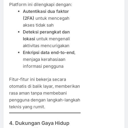
Platform ini dilengkapi dengan:
Autentikasi dua faktor
(2FA)
untuk mencegah
akses tidak sah
Deteksi perangkat dan
lokasi
untuk mengenali
aktivitas mencurigakan
Enkripsi data end-to-end
,
menjaga kerahasiaan
informasi pengguna
Fitur-fitur ini bekerja secara
otomatis di balik layar, memberikan
rasa aman tanpa membebani
pengguna dengan langkah-langkah
teknis yang rumit.
4. Dukungan Gaya Hidup