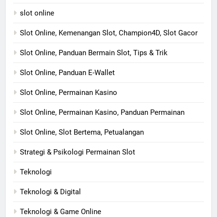
slot online
Slot Online, Kemenangan Slot, Champion4D, Slot Gacor
Slot Online, Panduan Bermain Slot, Tips & Trik
Slot Online, Panduan E-Wallet
Slot Online, Permainan Kasino
Slot Online, Permainan Kasino, Panduan Permainan
Slot Online, Slot Bertema, Petualangan
Strategi & Psikologi Permainan Slot
Teknologi
Teknologi & Digital
Teknologi & Game Online