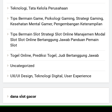
Teknologi, Tata Kelola Perusahaan
Tips Bermain Game, Psikologi Gaming, Strategi Gaming,
Kesehatan Mental Gamer, Pengembangan Keterampilan
Tips Bermain Slot Strategi Slot Online Manajemen Modal
Slot Slot Online Bertanggung Jawab Panduan Pemain
Slot
Togel Online, Prediksi Togel, Judi Bertanggung Jawab
Uncategorized
UX/UI Design, Teknologi Digital, User Experience
dana slot gacor