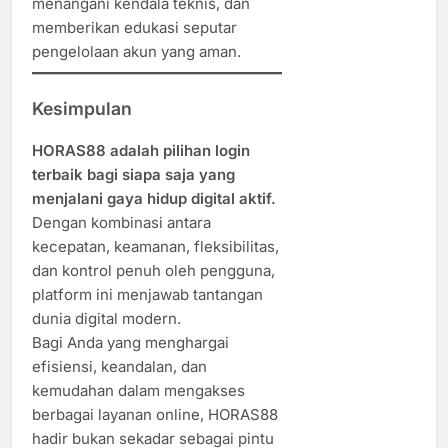
menangani kendala teknis, dan
memberikan edukasi seputar
pengelolaan akun yang aman.
Kesimpulan
HORAS88 adalah pilihan login
terbaik bagi siapa saja yang
menjalani gaya hidup digital aktif.
Dengan kombinasi antara
kecepatan, keamanan, fleksibilitas,
dan kontrol penuh oleh pengguna,
platform ini menjawab tantangan
dunia digital modern.
Bagi Anda yang menghargai
efisiensi, keandalan, dan
kemudahan dalam mengakses
berbagai layanan online, HORAS88
hadir bukan sekadar sebagai pintu