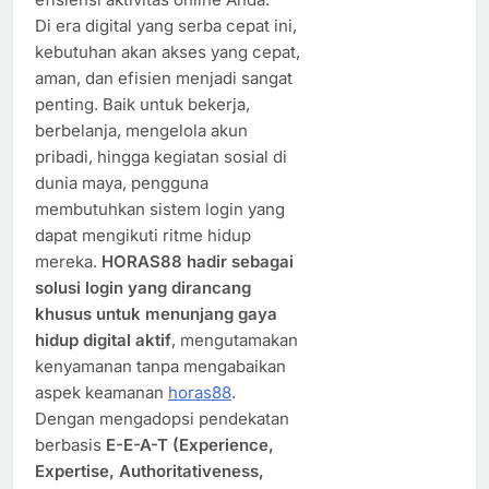
Di era digital yang serba cepat ini,
kebutuhan akan akses yang cepat,
aman, dan efisien menjadi sangat
penting. Baik untuk bekerja,
berbelanja, mengelola akun
pribadi, hingga kegiatan sosial di
dunia maya, pengguna
membutuhkan sistem login yang
dapat mengikuti ritme hidup
mereka.
HORAS88 hadir sebagai
solusi login yang dirancang
khusus untuk menunjang gaya
hidup digital aktif
, mengutamakan
kenyamanan tanpa mengabaikan
aspek keamanan
horas88
.
Dengan mengadopsi pendekatan
berbasis
E-E-A-T (Experience,
Expertise, Authoritativeness,