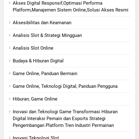
Akses Digital Responsif,Optimasi Performa
Platform,Manajemen Sistem Online,Solusi Akses Resmi
Aksesibilitas dan Keamanan
Analisis Slot & Strategi Mingguan
Analisis Slot Online
Budaya & Hiburan Digital
Game Online, Panduan Bermain
Game Online, Teknologi Digital, Panduan Pengguna
Hiburan, Game Online
Inovasi dan Teknologi Game Transformasi Hiburan
Digital Interaksi Pemain dan Esports Strategi
Pengembangan Platform Tren Industri Permainan
Inovasi Teknologi Slot