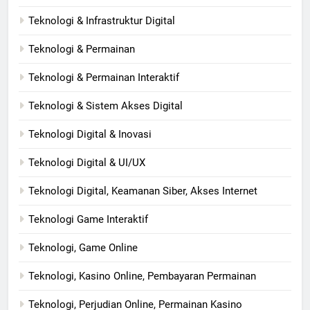
Teknologi & Infrastruktur Digital
Teknologi & Permainan
Teknologi & Permainan Interaktif
Teknologi & Sistem Akses Digital
Teknologi Digital & Inovasi
Teknologi Digital & UI/UX
Teknologi Digital, Keamanan Siber, Akses Internet
Teknologi Game Interaktif
Teknologi, Game Online
Teknologi, Kasino Online, Pembayaran Permainan
Teknologi, Perjudian Online, Permainan Kasino