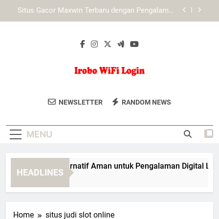
Digital Lebih Praktis
Skip
Sistem Analisis Video untuk Evaluasi
to
Pertandingan: Teknologi Modern dalam Strategi
content
dan Performa Olahraga
Teknologi yang Mendukung Stabilitas Platform
Tiara4D dalam Ekosistem Hiburan Digital
LAE138 Link Alternatif Aman untuk Pengalaman
Digital Lebih Nyaman dan Terarah
Situs Gacor Maxwin Terbaru dengan Pengalaman
Digital Lebih Praktis
Irobo WiFi
Irobo WiFi Login Menyediakan Layanan
Sistem Analisis Video untuk Evaluasi
NEWSLETTER
RANDOM NEWS
Login
Akses WiFi Cepat Dan Mudah Dengan
Pertandingan: Teknologi Modern dalam Strategi
dan Performa Olahraga
Keamanan Terjamin Untuk Kebutuhan
Teknologi yang Mendukung Stabilitas Platform
Tiara4D dalam Ekosistem Hiburan Digital
MENU
Online Anda.
LAE138 Link Alternatif Aman untuk Pengalaman Digital Lebih
HEADLINES
3 Months Ago
Home
situs judi slot online