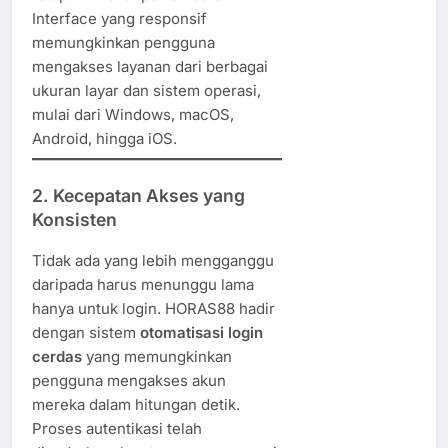
Interface yang responsif
memungkinkan pengguna
mengakses layanan dari berbagai
ukuran layar dan sistem operasi,
mulai dari Windows, macOS,
Android, hingga iOS.
2. Kecepatan Akses yang
Konsisten
Tidak ada yang lebih mengganggu
daripada harus menunggu lama
hanya untuk login. HORAS88 hadir
dengan sistem
otomatisasi login
cerdas
yang memungkinkan
pengguna mengakses akun
mereka dalam hitungan detik.
Proses autentikasi telah