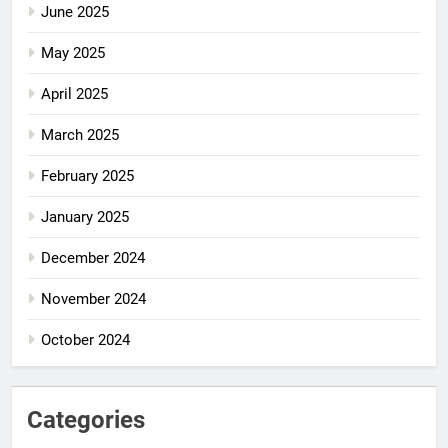
June 2025
May 2025
April 2025
March 2025
February 2025
January 2025
December 2024
November 2024
October 2024
Categories