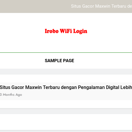
Situs Gacor Maxwin Terbaru de
Sistem Analisis Video untuk Evaluasi Pertandingan: Teknolo
Teknologi yang Mendukung Stabilitas Platform Ti
bo WiFi Login
LAE138 Link Alternatif Aman untuk Pengal
i Login Menyediakan Layanan Akses WiFi Cepat Dan Mudah De
Situs Gacor Maxwin Terbaru de
SAMPLE PAGE
Sistem Analisis Video untuk Evaluasi Pertandingan: Teknolo
Teknologi yang Mendukung Stabilitas Platform Ti
Maxwin Terbaru dengan Pengalaman Digital Lebih Praktis