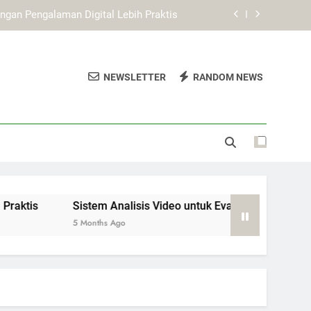
ngan Pengalaman Digital Lebih Praktis
gi Modern dalam Strategi dan Performa
Olahraga
ara4D dalam Ekosistem Hiburan Digital
NEWSLETTER
RANDOM NEWS
aman Digital Lebih Nyaman dan Terarah
ngan Keamanan Terjamin Untuk Kebutuhan Online Anda.
ngan Pengalaman Digital Lebih Praktis
gi Modern dalam Strategi dan Performa
Olahraga
ara4D dalam Ekosistem Hiburan Digital
Sistem Analisis Video untuk Evaluasi Pertandingan: Teknol
5 Months Ago