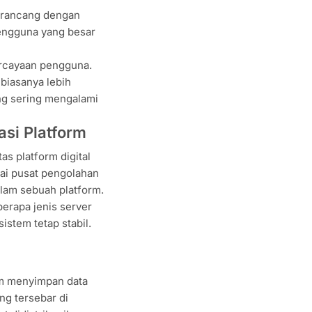
dirancang dengan
engguna yang besar
percayaan pengguna.
biasanya lebih
ng sering mengalami
asi Platform
as platform digital
gai pusat pengolahan
alam sebuah platform.
erapa jenis server
stem tetap stabil.
m menyimpan data
ng tersebar di