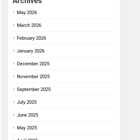
Archives
May 2026
March 2026
February 2026
January 2026
December 2025
November 2025
September 2025
July 2025
June 2025
May 2025