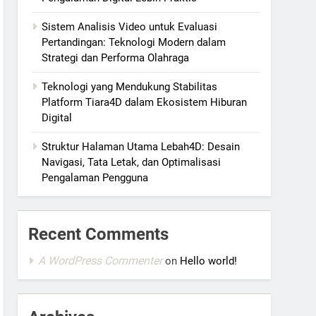
Sistem Analisis Video untuk Evaluasi
Pertandingan: Teknologi Modern dalam
Strategi dan Performa Olahraga
Teknologi yang Mendukung Stabilitas
Platform Tiara4D dalam Ekosistem Hiburan
Digital
Struktur Halaman Utama Lebah4D: Desain
Navigasi, Tata Letak, dan Optimalisasi
Pengalaman Pengguna
Recent Comments
A WordPress Commenter
on
Hello world!