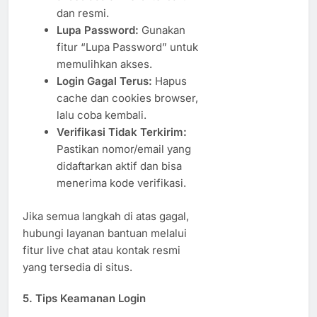
dan resmi.
Lupa Password:
Gunakan
fitur “Lupa Password” untuk
memulihkan akses.
Login Gagal Terus:
Hapus
cache dan cookies browser,
lalu coba kembali.
Verifikasi Tidak Terkirim:
Pastikan nomor/email yang
didaftarkan aktif dan bisa
menerima kode verifikasi.
Jika semua langkah di atas gagal,
hubungi layanan bantuan melalui
fitur live chat atau kontak resmi
yang tersedia di situs.
5. Tips Keamanan Login