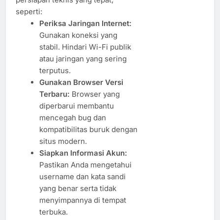
seperti:
Periksa Jaringan Internet:
Gunakan koneksi yang
stabil. Hindari Wi-Fi publik
atau jaringan yang sering
terputus.
Gunakan Browser Versi
Terbaru:
Browser yang
diperbarui membantu
mencegah bug dan
kompatibilitas buruk dengan
situs modern.
Siapkan Informasi Akun:
Pastikan Anda mengetahui
username dan kata sandi
yang benar serta tidak
menyimpannya di tempat
terbuka.