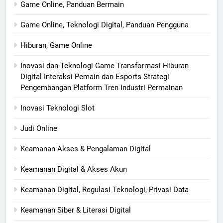
Game Online, Panduan Bermain
Game Online, Teknologi Digital, Panduan Pengguna
Hiburan, Game Online
Inovasi dan Teknologi Game Transformasi Hiburan
Digital Interaksi Pemain dan Esports Strategi
Pengembangan Platform Tren Industri Permainan
Inovasi Teknologi Slot
Judi Online
Keamanan Akses & Pengalaman Digital
Keamanan Digital & Akses Akun
Keamanan Digital, Regulasi Teknologi, Privasi Data
Keamanan Siber & Literasi Digital