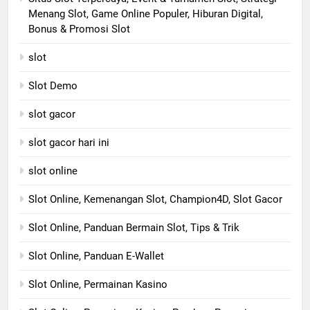
Menang Slot, Game Online Populer, Hiburan Digital,
Bonus & Promosi Slot
slot
Slot Demo
slot gacor
slot gacor hari ini
slot online
Slot Online, Kemenangan Slot, Champion4D, Slot Gacor
Slot Online, Panduan Bermain Slot, Tips & Trik
Slot Online, Panduan E-Wallet
Slot Online, Permainan Kasino