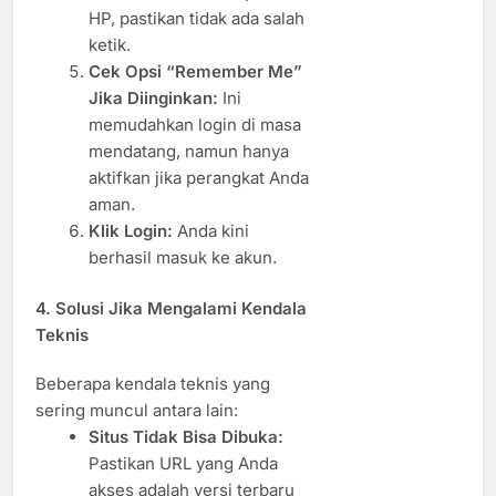
HP, pastikan tidak ada salah
ketik.
Cek Opsi “Remember Me”
Jika Diinginkan:
Ini
memudahkan login di masa
mendatang, namun hanya
aktifkan jika perangkat Anda
aman.
Klik Login:
Anda kini
berhasil masuk ke akun.
4. Solusi Jika Mengalami Kendala
Teknis
Beberapa kendala teknis yang
sering muncul antara lain:
Situs Tidak Bisa Dibuka:
Pastikan URL yang Anda
akses adalah versi terbaru