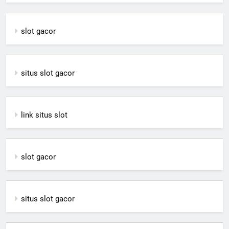
slot gacor
situs slot gacor
link situs slot
slot gacor
situs slot gacor