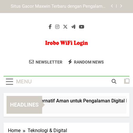
Skip
Digital Lebih Praktis
to
Sistem Analisis Video untuk Evaluasi
content
Pertandingan: Teknologi Modern dalam Strategi
dan Performa Olahraga
Teknologi yang Mendukung Stabilitas Platform
Tiara4D dalam Ekosistem Hiburan Digital
LAE138 Link Alternatif Aman untuk Pengalaman
Digital Lebih Nyaman dan Terarah
Situs Gacor Maxwin Terbaru dengan Pengalaman
Irobo WiFi
Digital Lebih Praktis
Irobo WiFi Login Menyediakan Layanan
NEWSLETTER
RANDOM NEWS
Sistem Analisis Video untuk Evaluasi
Login
Akses WiFi Cepat Dan Mudah Dengan
Pertandingan: Teknologi Modern dalam Strategi
Keamanan Terjamin Untuk Kebutuhan
dan Performa Olahraga
Teknologi yang Mendukung Stabilitas Platform
MENU
Online Anda.
Tiara4D dalam Ekosistem Hiburan Digital
LAE138 Link Alternatif Aman untuk Pengalaman Digital Lebih
HEADLINES
3 Months Ago
Home
Teknologi & Digital