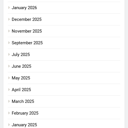
January 2026
December 2025
November 2025
September 2025
July 2025
June 2025
May 2025
April 2025
March 2025
February 2025
January 2025