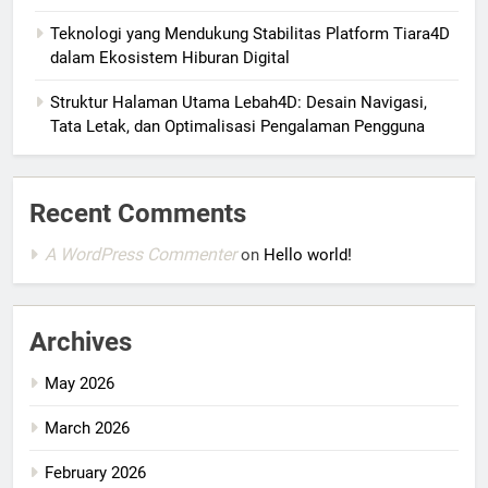
Teknologi yang Mendukung Stabilitas Platform Tiara4D
dalam Ekosistem Hiburan Digital
Struktur Halaman Utama Lebah4D: Desain Navigasi,
Tata Letak, dan Optimalisasi Pengalaman Pengguna
Recent Comments
A WordPress Commenter
on
Hello world!
Archives
May 2026
March 2026
February 2026