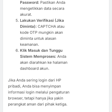
Password:
Pastikan Anda
mengetikkan data secara
akurat.
Lakukan Verifikasi (Jika
Diminta):
CAPTCHA atau
kode OTP mungkin akan
diminta untuk alasan
keamanan.
Klik Masuk dan Tunggu
Sistem Memproses:
Anda
akan diarahkan ke halaman
dashboard akun.
Jika Anda sering login dari HP
pribadi, Anda bisa menyimpan
informasi login melalui pengaturan
browser, tetapi hanya jika yakin
perangkat aman dari pihak ketiga.