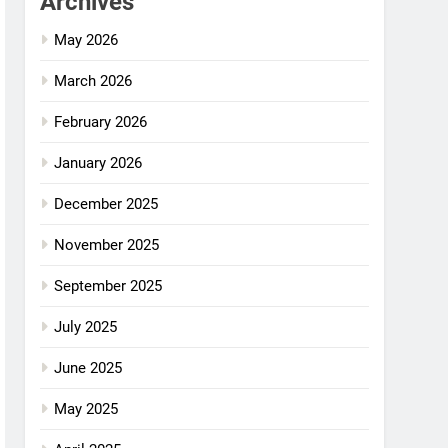
Archives
May 2026
March 2026
February 2026
January 2026
December 2025
November 2025
September 2025
July 2025
June 2025
May 2025