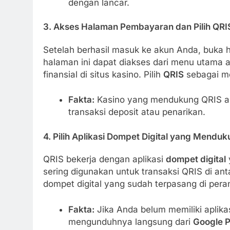
dengan lancar.
3.
Akses Halaman Pembayaran dan Pilih QRI
Setelah berhasil masuk ke akun Anda, buka 
halaman ini dapat diakses dari menu utama 
finansial di situs kasino. Pilih
QRIS
sebagai m
Fakta:
Kasino yang mendukung QRIS ak
transaksi deposit atau penarikan.
4.
Pilih Aplikasi Dompet Digital yang Mendu
QRIS bekerja dengan aplikasi
dompet digital
sering digunakan untuk transaksi QRIS di an
dompet digital yang sudah terpasang di pera
Fakta:
Jika Anda belum memiliki aplik
mengunduhnya langsung dari
Google P