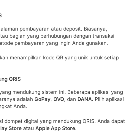
S
halaman pembayaran atau deposit. Biasanya,
atau bagian yang berhubungan dengan transaksi
etode pembayaran yang ingin Anda gunakan.
an menampilkan kode QR yang unik untuk setiap
kung QRIS
yang mendukung sistem ini. Beberapa aplikasi yang
taranya adalah
GoPay
,
OVO
, dan
DANA
. Pilih aplikasi
ngkat Anda.
asi dompet digital yang mendukung QRIS, Anda dapat
lay Store
atau
Apple App Store
.