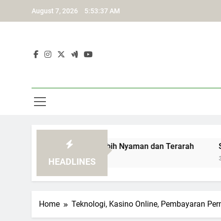
Skip
August 7, 2026
5:53:38 AM
to
content
Iro
Irobo WiF
alaman Digital Lebih Nyaman dan Terarah
Situs Gacor 
3 Months Ago
HEADLINES
Home
Teknologi, Kasino Online, Pembayaran Pe