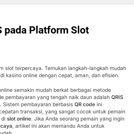
 pada Platform Slot
orm slot terpercaya. Temukan langkah-langkah mudah
i kasino online dengan cepat, aman, dan efisien.
ian online semakin mudah berkat berbagai metode
de pembayaran yang tengah naik daun adalah
QRIS
. Sistem pembayaran berbasis
QR code
ini
patan transaksi, yang sangat cocok untuk pemain
di
slot online
. Jika Anda seorang pemain yang ingin
rcaya
, artikel ini akan memandu Anda untuk
udah.