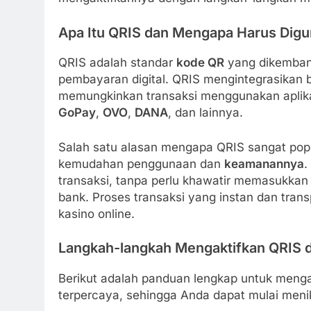
Apa Itu QRIS dan Mengapa Harus Dig
QRIS adalah standar
kode QR
yang dikemban
pembayaran digital. QRIS mengintegrasikan 
memungkinkan transaksi menggunakan aplika
GoPay
,
OVO
,
DANA
, dan lainnya.
Salah satu alasan mengapa QRIS sangat popul
kemudahan penggunaan dan
keamanannya
.
transaksi, tanpa perlu khawatir memasukkan d
bank. Proses transaksi yang instan dan tran
kasino online.
Langkah-langkah Mengaktifkan QRIS di
Berikut adalah panduan lengkap untuk meng
terpercaya, sehingga Anda dapat mulai meni