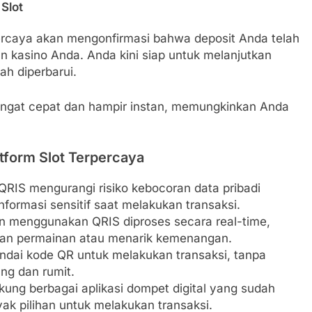
Slot
rpercaya akan mengonfirmasi bahwa deposit Anda telah
n kasino Anda. Anda kini siap untuk melanjutkan
ah diperbarui.
angat cepat dan hampir instan, memungkinkan Anda
form Slot Terpercaya
 QRIS mengurangi risiko kebocoran data pribadi
formasi sensitif saat melakukan transaksi.
an menggunakan QRIS diproses secara real-time,
kan permainan atau menarik kemenangan.
ndai kode QR untuk melakukan transaksi, tanpa
ng dan rumit.
ung berbagai aplikasi dompet digital yang sudah
k pilihan untuk melakukan transaksi.