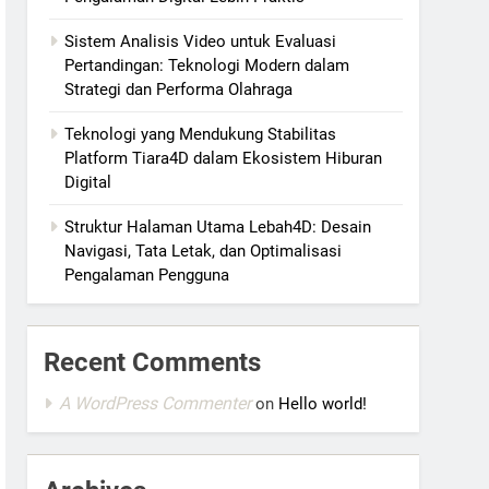
Sistem Analisis Video untuk Evaluasi
Pertandingan: Teknologi Modern dalam
Strategi dan Performa Olahraga
Teknologi yang Mendukung Stabilitas
Platform Tiara4D dalam Ekosistem Hiburan
Digital
Struktur Halaman Utama Lebah4D: Desain
Navigasi, Tata Letak, dan Optimalisasi
Pengalaman Pengguna
Recent Comments
A WordPress Commenter
on
Hello world!