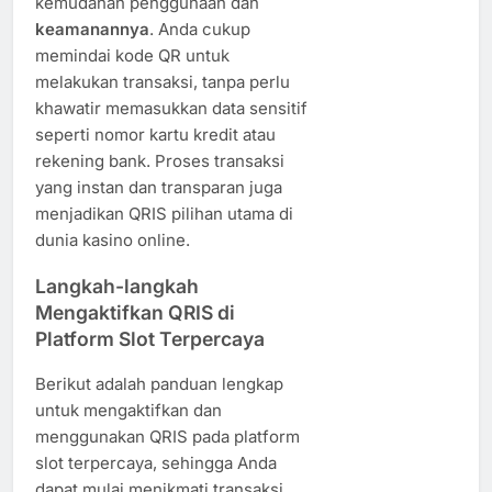
kemudahan penggunaan dan
keamanannya
. Anda cukup
memindai kode QR untuk
melakukan transaksi, tanpa perlu
khawatir memasukkan data sensitif
seperti nomor kartu kredit atau
rekening bank. Proses transaksi
yang instan dan transparan juga
menjadikan QRIS pilihan utama di
dunia kasino online.
Langkah-langkah
Mengaktifkan QRIS di
Platform Slot Terpercaya
Berikut adalah panduan lengkap
untuk mengaktifkan dan
menggunakan QRIS pada platform
slot terpercaya, sehingga Anda
dapat mulai menikmati transaksi