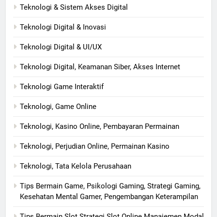
Teknologi & Sistem Akses Digital
Teknologi Digital & Inovasi
Teknologi Digital & UI/UX
Teknologi Digital, Keamanan Siber, Akses Internet
Teknologi Game Interaktif
Teknologi, Game Online
Teknologi, Kasino Online, Pembayaran Permainan
Teknologi, Perjudian Online, Permainan Kasino
Teknologi, Tata Kelola Perusahaan
Tips Bermain Game, Psikologi Gaming, Strategi Gaming,
Kesehatan Mental Gamer, Pengembangan Keterampilan
Tips Bermain Slot Strategi Slot Online Manajemen Modal