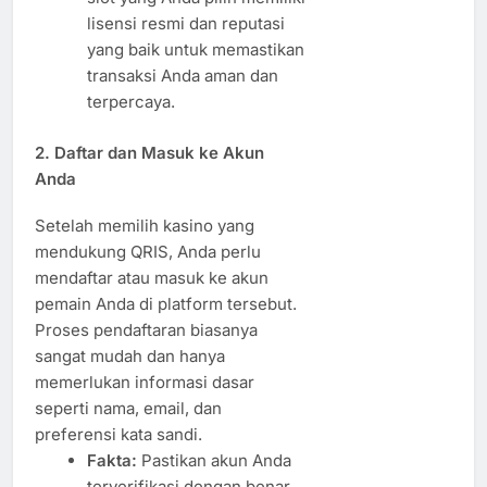
lisensi resmi dan reputasi
yang baik untuk memastikan
transaksi Anda aman dan
terpercaya.
2.
Daftar dan Masuk ke Akun
Anda
Setelah memilih kasino yang
mendukung QRIS, Anda perlu
mendaftar atau masuk ke akun
pemain Anda di platform tersebut.
Proses pendaftaran biasanya
sangat mudah dan hanya
memerlukan informasi dasar
seperti nama, email, dan
preferensi kata sandi.
Fakta:
Pastikan akun Anda
terverifikasi dengan benar,