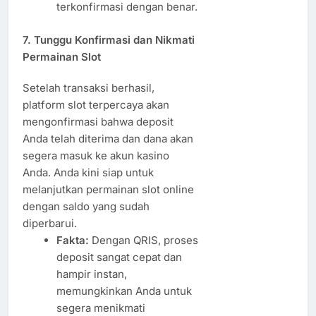
terkonfirmasi dengan benar.
7.
Tunggu Konfirmasi dan Nikmati
Permainan Slot
Setelah transaksi berhasil,
platform slot terpercaya akan
mengonfirmasi bahwa deposit
Anda telah diterima dan dana akan
segera masuk ke akun kasino
Anda. Anda kini siap untuk
melanjutkan permainan slot online
dengan saldo yang sudah
diperbarui.
Fakta:
Dengan QRIS, proses
deposit sangat cepat dan
hampir instan,
memungkinkan Anda untuk
segera menikmati