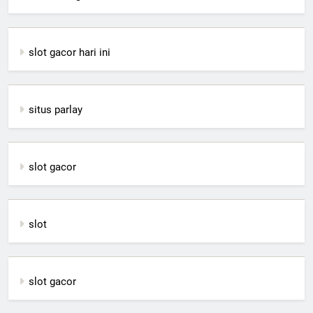
slot gacor hari ini
situs parlay
slot gacor
slot
slot gacor