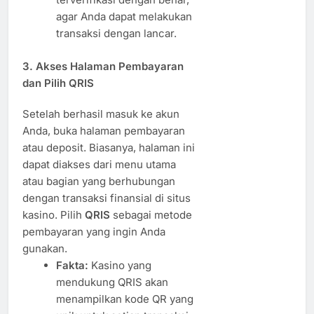
agar Anda dapat melakukan
transaksi dengan lancar.
3.
Akses Halaman Pembayaran
dan Pilih QRIS
Setelah berhasil masuk ke akun
Anda, buka halaman pembayaran
atau deposit. Biasanya, halaman ini
dapat diakses dari menu utama
atau bagian yang berhubungan
dengan transaksi finansial di situs
kasino. Pilih
QRIS
sebagai metode
pembayaran yang ingin Anda
gunakan.
Fakta:
Kasino yang
mendukung QRIS akan
menampilkan kode QR yang