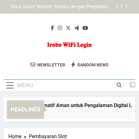
Skip
Sistem Analisis Video untuk Evaluasi
to
Pertandingan: Teknologi Modern dalam Strategi
dan Performa Olahraga
content
Teknologi yang Mendukung Stabilitas Platform
Tiara4D dalam Ekosistem Hiburan Digital
LAE138 Link Alternatif Aman untuk Pengalaman
Digital Lebih Nyaman dan Terarah
Situs Gacor Maxwin Terbaru dengan Pengalaman
Digital Lebih Praktis
Irobo WiFi
Irobo WiFi Login Menyediakan Layanan
Sistem Analisis Video untuk Evaluasi
NEWSLETTER
RANDOM NEWS
Pertandingan: Teknologi Modern dalam Strategi
Login
Akses WiFi Cepat Dan Mudah Dengan
dan Performa Olahraga
Teknologi yang Mendukung Stabilitas Platform
Keamanan Terjamin Untuk Kebutuhan
Tiara4D dalam Ekosistem Hiburan Digital
MENU
Online Anda.
AE138 Link Alternatif Aman untuk Pengalaman Digital Lebih 
HEADLINES
Months Ago
Home
Pembayaran Slot