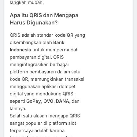
langkah mudah.
Apa Itu QRIS dan Mengapa
Harus Digunakan?
QRIS adalah standar
kode QR
yang
dikembangkan oleh
Bank
Indonesia
untuk mempermudah
pembayaran digital. QRIS
mengintegrasikan berbagai
platform pembayaran dalam satu
kode QR, memungkinkan transaksi
menggunakan aplikasi dompet
digital yang mendukung QRIS,
seperti
GoPay
,
OVO
,
DANA
, dan
lainnya.
Salah satu alasan mengapa QRIS
sangat populer di platform slot
terpercaya adalah karena