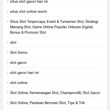
situs slot gacor hari ini
situs slot online resmi
Situs Slot Terpercaya, Event & Turnamen Slot, Strategi
Menang Slot, Game Online Populer, Hiburan Digital,
Bonus & Promosi Slot
slot
Slot Demo
slot gacor
slot gacor hari ini
slot online
Slot Online, Kemenangan Slot, Champion4D, Slot Gacor
Slot Online, Panduan Bermain Slot, Tips & Trik