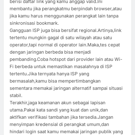
berisi daftar link yang kamu anggap valid.Ini
membantu jika perangkatmu berpindah browser,atau
jika kamu harus menggunakan perangkat lain tanpa
sinkronisasi bookmark.
Gangguan ISP juga bisa bersifat regional.Artinya,link
tertentu mungkin gagal di satu wilayah atau satu
operator,tapi normal di operator lain.Maka,tes cepat
dengan jaringan berbeda bisa menjadi
pembanding.Coba hotspot dari provider lain atau Wi-
Fi berbeda untuk memastikan masalahnya di ISP
tertentu.Jika ternyata hanya ISP yang
bermasalah,kamu bisa mempertimbangkan
sementara memakai jaringan alternatif sampai situasi
stabil.
Terakhir,jaga keamanan akun sebagai lapisan
utama.Pakai kata sandi yang kuat dan unik,dan
aktifkan verifikasi tambahan jika tersedia.Jangan
menyimpan kredensial di perangkat umum,dan
hindari login saat kamu memakai jaringan publik yang