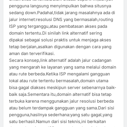
pengguna langsung menyimpulkan bahwa situsnya
sedang down.Padahal,tidak jarang masalahnya ada di
jalur internet:resolusi DNS yang bermasalah,routing
ISP yang terganggu,atau pembatasan akses pada
domain tertentu.Di sinilah link alternatif sering
dipakai sebagai solusi praktis untuk menjaga akses
tetap berjalan,asalkan digunakan dengan cara yang
aman dan terverifikasi.
Secara konsep,link alternatif adalah jalur cadangan
yang mengarah ke layanan yang sama melalui domain
atau rute berbeda.Ketika ISP mengalami gangguan
lokal atau rute tertentu bermasalah,domain utama
bisa gagal diakses meskipun server sebenarnya baik-
baik saja.Sementara itu,domain alternatif bisa tetap
terbuka karena menggunakan jalur resolusi berbeda
atau belum terdampak gangguan yang sama.Dari sisi
pengguna,hasilnya sederhana:yang satu gagal,yang
satu berhasil.Namun dari sisi teknis,ini berkaitan