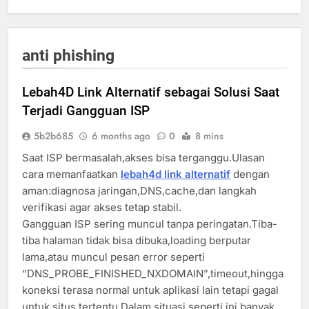
anti phishing
Lebah4D Link Alternatif sebagai Solusi Saat
Terjadi Gangguan ISP
5b2b685
6 months ago
0
8 mins
Saat ISP bermasalah,akses bisa terganggu.Ulasan
cara memanfaatkan
lebah4d link alternatif
dengan
aman:diagnosa jaringan,DNS,cache,dan langkah
verifikasi agar akses tetap stabil.
Gangguan ISP sering muncul tanpa peringatan.Tiba-
tiba halaman tidak bisa dibuka,loading berputar
lama,atau muncul pesan error seperti
“DNS_PROBE_FINISHED_NXDOMAIN”,timeout,hingga
koneksi terasa normal untuk aplikasi lain tetapi gagal
untuk situs tertentu.Dalam situasi seperti ini,banyak