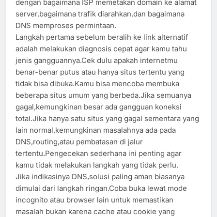
dengan bagaimana ISP memetakan domain ke alamat
server,bagaimana trafik diarahkan,dan bagaimana
DNS memproses permintaan.
Langkah pertama sebelum beralih ke link alternatif
adalah melakukan diagnosis cepat agar kamu tahu
jenis gangguannya.Cek dulu apakah internetmu
benar-benar putus atau hanya situs tertentu yang
tidak bisa dibuka.Kamu bisa mencoba membuka
beberapa situs umum yang berbeda.Jika semuanya
gagal,kemungkinan besar ada gangguan koneksi
total.Jika hanya satu situs yang gagal sementara yang
lain normal,kemungkinan masalahnya ada pada
DNS,routing,atau pembatasan di jalur
tertentu.Pengecekan sederhana ini penting agar
kamu tidak melakukan langkah yang tidak perlu.
Jika indikasinya DNS,solusi paling aman biasanya
dimulai dari langkah ringan.Coba buka lewat mode
incognito atau browser lain untuk memastikan
masalah bukan karena cache atau cookie yang