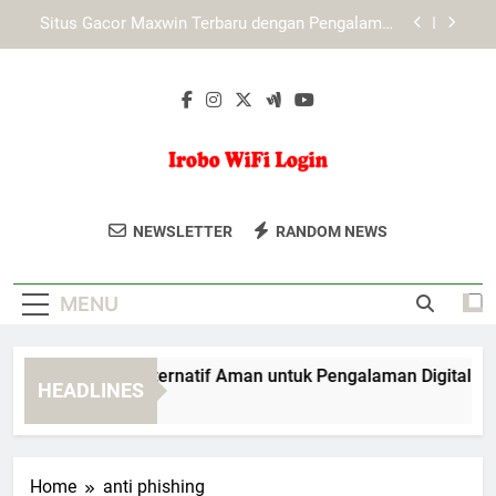
Skip
Situs Gacor Maxwin Terbaru dengan Pengalaman
to
Digital Lebih Praktis
content
Sistem Analisis Video untuk Evaluasi
Pertandingan: Teknologi Modern dalam Strategi
dan Performa Olahraga
Teknologi yang Mendukung Stabilitas Platform
Tiara4D dalam Ekosistem Hiburan Digital
LAE138 Link Alternatif Aman untuk Pengalaman
Digital Lebih Nyaman dan Terarah
Irobo WiFi
Irobo WiFi Login Menyediakan Layanan
Situs Gacor Maxwin Terbaru dengan Pengalaman
NEWSLETTER
RANDOM NEWS
Digital Lebih Praktis
Login
Akses WiFi Cepat Dan Mudah Dengan
Sistem Analisis Video untuk Evaluasi
Keamanan Terjamin Untuk Kebutuhan
Pertandingan: Teknologi Modern dalam Strategi
MENU
dan Performa Olahraga
Online Anda.
Teknologi yang Mendukung Stabilitas Platform
Tiara4D dalam Ekosistem Hiburan Digital
LAE138 Link Alternatif Aman untuk Pengalaman Digital Leb
HEADLINES
3 Months Ago
Home
anti phishing