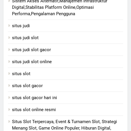
Sistem Akses Alternatif,Manajemen Infrastruktur
Digital,Stabilitas Platform Online,Optimasi
Performa,Pengalaman Pengguna
situs judi
situs judi slot
situs judi slot gacor
situs judi slot online
situs slot
situs slot gacor
situs slot gacor hari ini
situs slot online resmi
Situs Slot Terpercaya, Event & Turnamen Slot, Strategi
Menang Slot, Game Online Populer, Hiburan Digital,