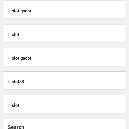
slot gacor
slot
slot gacor
slot88
slot
Search