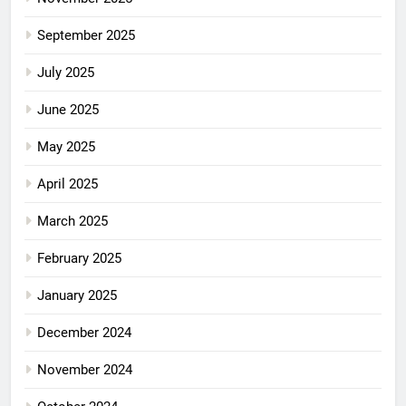
September 2025
July 2025
June 2025
May 2025
April 2025
March 2025
February 2025
January 2025
December 2024
November 2024