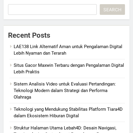
SEARCH
Recent Posts
LAE138 Link Alternatif Aman untuk Pengalaman Digital
Lebih Nyaman dan Terarah
Situs Gacor Maxwin Terbaru dengan Pengalaman Digital
Lebih Praktis
Sistem Analisis Video untuk Evaluasi Pertandingan:
Teknologi Modern dalam Strategi dan Performa
Olahraga
Teknologi yang Mendukung Stabilitas Platform Tiara4D
dalam Ekosistem Hiburan Digital
Struktur Halaman Utama Lebah4D: Desain Navigasi,