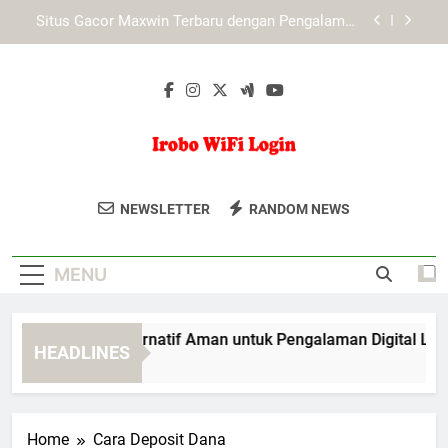
Digital Lebih Praktis
Skip
Sistem Analisis Video untuk Evaluasi
to
Pertandingan: Teknologi Modern dalam Strategi
content
dan Performa Olahraga
Teknologi yang Mendukung Stabilitas Platform
Tiara4D dalam Ekosistem Hiburan Digital
LAE138 Link Alternatif Aman untuk Pengalaman
Digital Lebih Nyaman dan Terarah
Situs Gacor Maxwin Terbaru dengan Pengalaman
Digital Lebih Praktis
Irobo WiFi
Irobo WiFi Login Menyediakan Layanan
Sistem Analisis Video untuk Evaluasi
NEWSLETTER
RANDOM NEWS
Pertandingan: Teknologi Modern dalam Strategi
Login
Akses WiFi Cepat Dan Mudah Dengan
dan Performa Olahraga
Keamanan Terjamin Untuk Kebutuhan
Teknologi yang Mendukung Stabilitas Platform
Tiara4D dalam Ekosistem Hiburan Digital
MENU
Online Anda.
LAE138 Link Alternatif Aman untuk Pengalaman Digital Lebih
HEADLINES
3 Months Ago
Home
Cara Deposit Dana