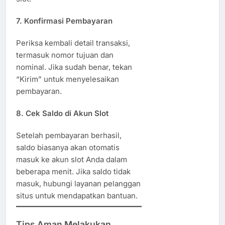
7. Konfirmasi Pembayaran
Periksa kembali detail transaksi,
termasuk nomor tujuan dan
nominal. Jika sudah benar, tekan
“Kirim” untuk menyelesaikan
pembayaran.
8. Cek Saldo di Akun Slot
Setelah pembayaran berhasil,
saldo biasanya akan otomatis
masuk ke akun slot Anda dalam
beberapa menit. Jika saldo tidak
masuk, hubungi layanan pelanggan
situs untuk mendapatkan bantuan.
Tips Aman Melakukan