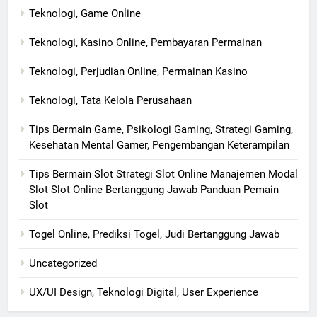
Teknologi, Game Online
Teknologi, Kasino Online, Pembayaran Permainan
Teknologi, Perjudian Online, Permainan Kasino
Teknologi, Tata Kelola Perusahaan
Tips Bermain Game, Psikologi Gaming, Strategi Gaming,
Kesehatan Mental Gamer, Pengembangan Keterampilan
Tips Bermain Slot Strategi Slot Online Manajemen Modal
Slot Slot Online Bertanggung Jawab Panduan Pemain
Slot
Togel Online, Prediksi Togel, Judi Bertanggung Jawab
Uncategorized
UX/UI Design, Teknologi Digital, User Experience