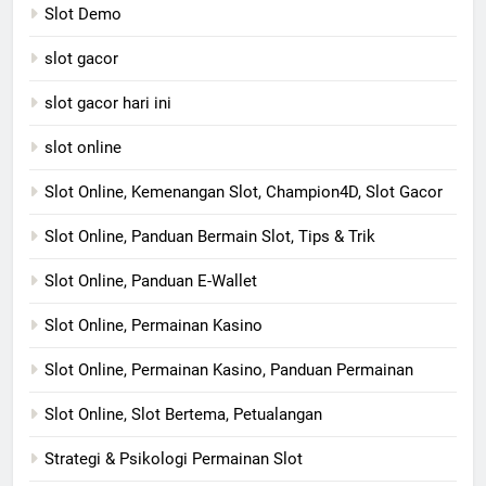
Slot Demo
slot gacor
slot gacor hari ini
slot online
Slot Online, Kemenangan Slot, Champion4D, Slot Gacor
Slot Online, Panduan Bermain Slot, Tips & Trik
Slot Online, Panduan E-Wallet
Slot Online, Permainan Kasino
Slot Online, Permainan Kasino, Panduan Permainan
Slot Online, Slot Bertema, Petualangan
Strategi & Psikologi Permainan Slot