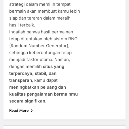
strategi dalam memilih tempat
bermain akan membuat kamu lebih
siap dan terarah dalam meraih
hasil terbaik.
Ingatlah bahwa hasil permainan
tetap ditentukan oleh sistem RNG
(Random Number Generator),
sehingga keberuntungan tetap
menjadi faktor utama. Namun,
dengan memilih
situs yang
terpercaya, stabil, dan
transparan
, kamu dapat
meningkatkan peluang dan
kualitas pengalaman bermainmu
secara signifikan
.
Read More