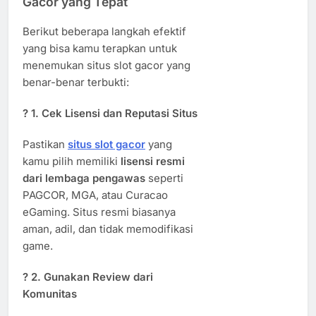
Gacor yang Tepat
Berikut beberapa langkah efektif
yang bisa kamu terapkan untuk
menemukan situs slot gacor yang
benar-benar terbukti:
? 1. Cek Lisensi dan Reputasi Situs
Pastikan
situs slot gacor
yang
kamu pilih memiliki
lisensi resmi
dari lembaga pengawas
seperti
PAGCOR, MGA, atau Curacao
eGaming. Situs resmi biasanya
aman, adil, dan tidak memodifikasi
game.
? 2. Gunakan Review dari
Komunitas