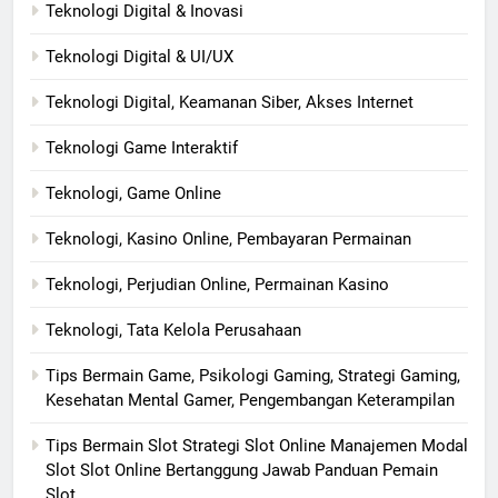
Teknologi Digital & Inovasi
Teknologi Digital & UI/UX
Teknologi Digital, Keamanan Siber, Akses Internet
Teknologi Game Interaktif
Teknologi, Game Online
Teknologi, Kasino Online, Pembayaran Permainan
Teknologi, Perjudian Online, Permainan Kasino
Teknologi, Tata Kelola Perusahaan
Tips Bermain Game, Psikologi Gaming, Strategi Gaming,
Kesehatan Mental Gamer, Pengembangan Keterampilan
Tips Bermain Slot Strategi Slot Online Manajemen Modal
Slot Slot Online Bertanggung Jawab Panduan Pemain
Slot