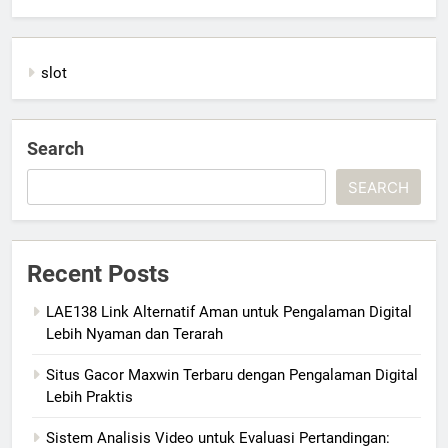
slot
Search
SEARCH
Recent Posts
LAE138 Link Alternatif Aman untuk Pengalaman Digital
Lebih Nyaman dan Terarah
Situs Gacor Maxwin Terbaru dengan Pengalaman Digital
Lebih Praktis
Sistem Analisis Video untuk Evaluasi Pertandingan: