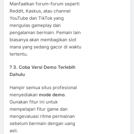
Manfaatkan forum-forum seperti
Reddit, Kaskus, atau channel
YouTube dan TikTok yang
mengulas gameplay dan
pengalaman bermain. Pemain lain
biasanya akan membagikan slot
mana yang sedang gacor di waktu
tertentu.
? 3. Coba Versi Demo Terlebih
Dahulu
Hampir semua situs profesional
menyediakan
mode demo
.
Gunakan fitur ini untuk
mempelajari fitur game dan
mengevaluasi ritme permainan
sebelum bermain dengan uang
asli.