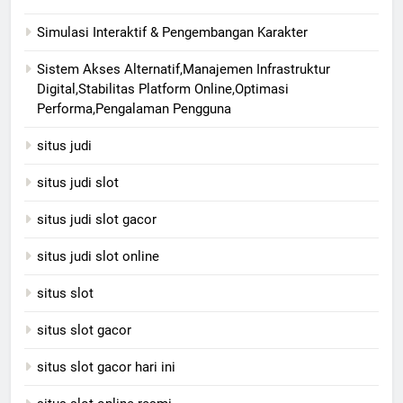
Simulasi Interaktif & Pengembangan Karakter
Sistem Akses Alternatif,Manajemen Infrastruktur
Digital,Stabilitas Platform Online,Optimasi
Performa,Pengalaman Pengguna
situs judi
situs judi slot
situs judi slot gacor
situs judi slot online
situs slot
situs slot gacor
situs slot gacor hari ini