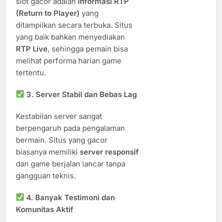
slot gacor adalah
informasi RTP
(Return to Player)
yang
ditampilkan secara terbuka. Situs
yang baik bahkan menyediakan
RTP Live
, sehingga pemain bisa
melihat performa harian game
tertentu.
3. Server Stabil dan Bebas Lag
Kestabilan server sangat
berpengaruh pada pengalaman
bermain. Situs yang gacor
biasanya memiliki
server responsif
dan game berjalan lancar tanpa
gangguan teknis.
4. Banyak Testimoni dan
Komunitas Aktif