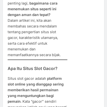
penting lagi,
bagaimana cara
menemukan situs seperti ini
dengan aman dan tepat?
Dalam artikel ini, kita akan
membahas secara mendalam
tentang pengertian situs slot
gacor, karakteristik utamanya,
serta cara efektif untuk
menemukan dan
memanfaatkannya secara bijak.
Apa Itu Situs Slot Gacor?
Situs slot gacor adalah
platform
slot online yang dianggap sering
memberikan hasil permainan
yang menguntungkan bagi
pemain
. Kata “gacor” sendiri