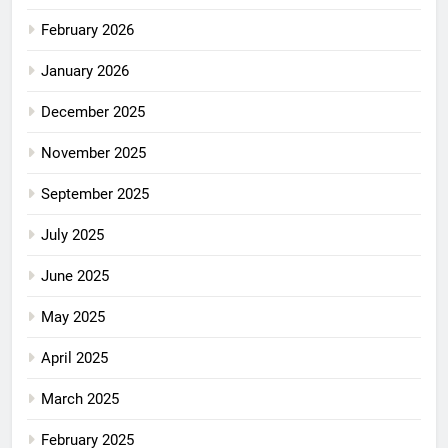
February 2026
January 2026
December 2025
November 2025
September 2025
July 2025
June 2025
May 2025
April 2025
March 2025
February 2025