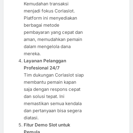
Kemudahan transaksi
menjadi fokus Corlaslot.
Platform ini menyediakan
berbagai metode
pembayaran yang cepat dan
aman, memudahkan pemain
dalam mengelola dana
mereka.
Layanan Pelanggan
Profesional 24/7
Tim dukungan Corlaslot siap
membantu pemain kapan
saja dengan respons cepat
dan solusi tepat. Ini
memastikan semua kendala
dan pertanyaan bisa segera
diatasi.
Fitur Demo Slot untuk
Pemula