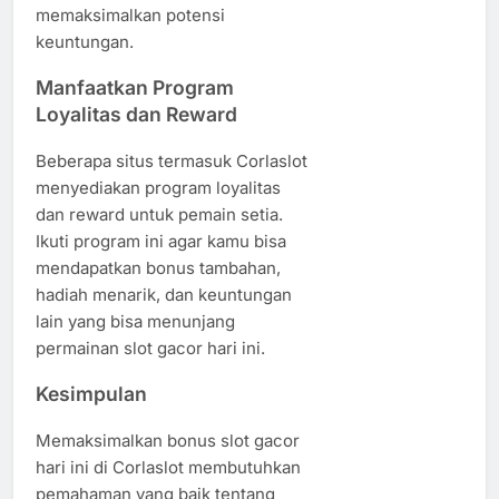
memaksimalkan potensi
keuntungan.
Manfaatkan Program
Loyalitas dan Reward
Beberapa situs termasuk Corlaslot
menyediakan program loyalitas
dan reward untuk pemain setia.
Ikuti program ini agar kamu bisa
mendapatkan bonus tambahan,
hadiah menarik, dan keuntungan
lain yang bisa menunjang
permainan slot gacor hari ini.
Kesimpulan
Memaksimalkan bonus slot gacor
hari ini di Corlaslot membutuhkan
pemahaman yang baik tentang