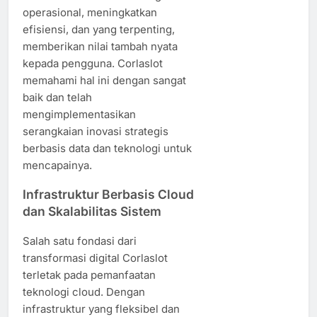
operasional, meningkatkan
efisiensi, dan yang terpenting,
memberikan nilai tambah nyata
kepada pengguna. Corlaslot
memahami hal ini dengan sangat
baik dan telah
mengimplementasikan
serangkaian inovasi strategis
berbasis data dan teknologi untuk
mencapainya.
Infrastruktur Berbasis Cloud
dan Skalabilitas Sistem
Salah satu fondasi dari
transformasi digital Corlaslot
terletak pada pemanfaatan
teknologi cloud. Dengan
infrastruktur yang fleksibel dan