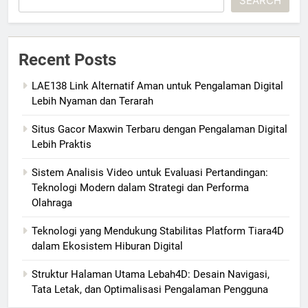
SEARCH
Recent Posts
LAE138 Link Alternatif Aman untuk Pengalaman Digital
Lebih Nyaman dan Terarah
Situs Gacor Maxwin Terbaru dengan Pengalaman Digital
Lebih Praktis
Sistem Analisis Video untuk Evaluasi Pertandingan:
Teknologi Modern dalam Strategi dan Performa
Olahraga
Teknologi yang Mendukung Stabilitas Platform Tiara4D
dalam Ekosistem Hiburan Digital
Struktur Halaman Utama Lebah4D: Desain Navigasi,
Tata Letak, dan Optimalisasi Pengalaman Pengguna