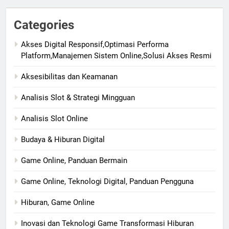
Categories
Akses Digital Responsif,Optimasi Performa
Platform,Manajemen Sistem Online,Solusi Akses Resmi
Aksesibilitas dan Keamanan
Analisis Slot & Strategi Mingguan
Analisis Slot Online
Budaya & Hiburan Digital
Game Online, Panduan Bermain
Game Online, Teknologi Digital, Panduan Pengguna
Hiburan, Game Online
Inovasi dan Teknologi Game Transformasi Hiburan