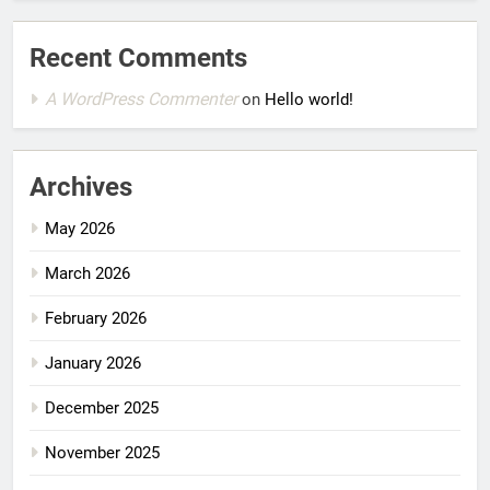
Recent Comments
A WordPress Commenter
on
Hello world!
Archives
May 2026
March 2026
February 2026
January 2026
December 2025
November 2025