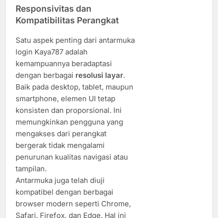
Responsivitas dan
Kompatibilitas Perangkat
Satu aspek penting dari antarmuka
login Kaya787 adalah
kemampuannya beradaptasi
dengan berbagai
resolusi layar
.
Baik pada desktop, tablet, maupun
smartphone, elemen UI tetap
konsisten dan proporsional. Ini
memungkinkan pengguna yang
mengakses dari perangkat
bergerak tidak mengalami
penurunan kualitas navigasi atau
tampilan.
Antarmuka juga telah diuji
kompatibel dengan berbagai
browser modern seperti Chrome,
Safari, Firefox, dan Edge. Hal ini