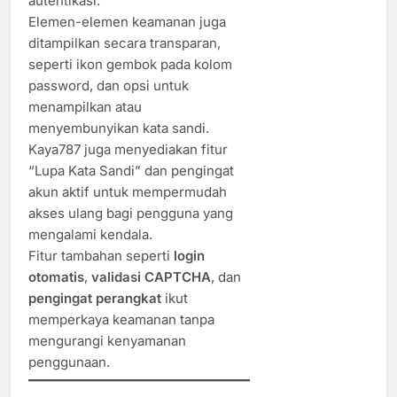
autentikasi.
Elemen-elemen keamanan juga
ditampilkan secara transparan,
seperti ikon gembok pada kolom
password, dan opsi untuk
menampilkan atau
menyembunyikan kata sandi.
Kaya787 juga menyediakan fitur
“Lupa Kata Sandi” dan pengingat
akun aktif untuk mempermudah
akses ulang bagi pengguna yang
mengalami kendala.
Fitur tambahan seperti
login
otomatis
,
validasi CAPTCHA
, dan
pengingat perangkat
ikut
memperkaya keamanan tanpa
mengurangi kenyamanan
penggunaan.