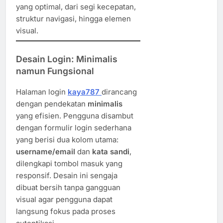
yang optimal, dari segi kecepatan,
struktur navigasi, hingga elemen
visual.
Desain Login: Minimalis
namun Fungsional
Halaman login
kaya787
dirancang
dengan pendekatan
minimalis
yang efisien. Pengguna disambut
dengan formulir login sederhana
yang berisi dua kolom utama:
username/email
dan
kata sandi
,
dilengkapi tombol masuk yang
responsif. Desain ini sengaja
dibuat bersih tanpa gangguan
visual agar pengguna dapat
langsung fokus pada proses