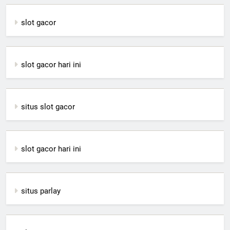
slot gacor
slot gacor hari ini
situs slot gacor
slot gacor hari ini
situs parlay