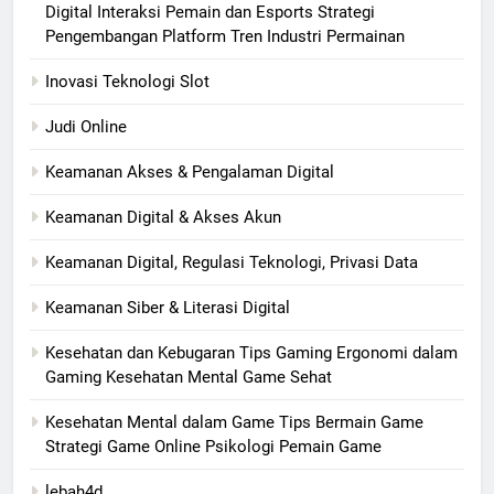
Digital Interaksi Pemain dan Esports Strategi
Pengembangan Platform Tren Industri Permainan
Inovasi Teknologi Slot
Judi Online
Keamanan Akses & Pengalaman Digital
Keamanan Digital & Akses Akun
Keamanan Digital, Regulasi Teknologi, Privasi Data
Keamanan Siber & Literasi Digital
Kesehatan dan Kebugaran Tips Gaming Ergonomi dalam
Gaming Kesehatan Mental Game Sehat
Kesehatan Mental dalam Game Tips Bermain Game
Strategi Game Online Psikologi Pemain Game
lebah4d