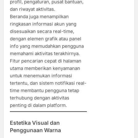
profil, pengaturan, pusat bantuan,
dan riwayat aktivitas.
Beranda juga menampilkan
ringkasan informasi akun yang
disesuaikan secara real-time,
dengan elemen grafik atau panel
info yang memudahkan pengguna
memahami aktivitas terakhirnya.
Fitur pencarian cepat di halaman
utama memberikan kenyamanan
untuk menemukan informasi
tertentu, dan sistem notifikasi real-
time membantu pengguna tetap
terhubung dengan aktivitas
penting di dalam platform.
Estetika Visual dan
Penggunaan Warna