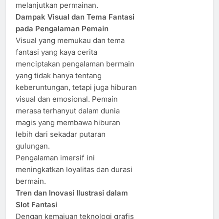
melanjutkan permainan.
Dampak Visual dan Tema Fantasi
pada Pengalaman Pemain
Visual yang memukau dan tema
fantasi yang kaya cerita
menciptakan pengalaman bermain
yang tidak hanya tentang
keberuntungan, tetapi juga hiburan
visual dan emosional. Pemain
merasa terhanyut dalam dunia
magis yang membawa hiburan
lebih dari sekadar putaran
gulungan.
Pengalaman imersif ini
meningkatkan loyalitas dan durasi
bermain.
Tren dan Inovasi Ilustrasi dalam
Slot Fantasi
Dengan kemajuan teknologi grafis