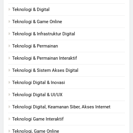
Teknologi & Digital
Teknologi & Game Online
Teknologi & Infrastruktur Digital
Teknologi & Permainan
Teknologi & Permainan Interaktif
Teknologi & Sistem Akses Digital
Teknologi Digital & Inovasi
Teknologi Digital & UI/UX
Teknologi Digital, Keamanan Siber, Akses Internet
Teknologi Game Interaktif
Teknologi, Game Online