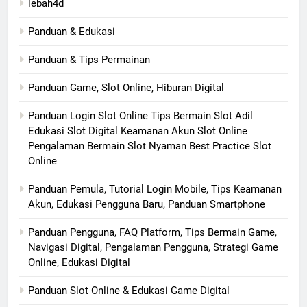
lebah4d
Panduan & Edukasi
Panduan & Tips Permainan
Panduan Game, Slot Online, Hiburan Digital
Panduan Login Slot Online Tips Bermain Slot Adil
Edukasi Slot Digital Keamanan Akun Slot Online
Pengalaman Bermain Slot Nyaman Best Practice Slot
Online
Panduan Pemula, Tutorial Login Mobile, Tips Keamanan
Akun, Edukasi Pengguna Baru, Panduan Smartphone
Panduan Pengguna, FAQ Platform, Tips Bermain Game,
Navigasi Digital, Pengalaman Pengguna, Strategi Game
Online, Edukasi Digital
Panduan Slot Online & Edukasi Game Digital