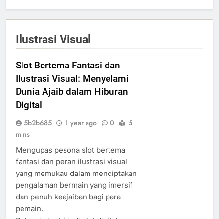
Ilustrasi Visual
Slot Bertema Fantasi dan
Ilustrasi Visual: Menyelami
Dunia Ajaib dalam Hiburan
Digital
5b2b685
1 year ago
0
5
mins
Mengupas pesona slot bertema
fantasi dan peran ilustrasi visual
yang memukau dalam menciptakan
pengalaman bermain yang imersif
dan penuh keajaiban bagi para
pemain.