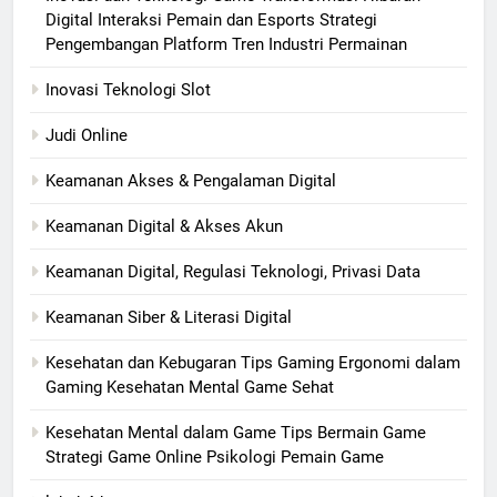
Digital Interaksi Pemain dan Esports Strategi
Pengembangan Platform Tren Industri Permainan
Inovasi Teknologi Slot
Judi Online
Keamanan Akses & Pengalaman Digital
Keamanan Digital & Akses Akun
Keamanan Digital, Regulasi Teknologi, Privasi Data
Keamanan Siber & Literasi Digital
Kesehatan dan Kebugaran Tips Gaming Ergonomi dalam
Gaming Kesehatan Mental Game Sehat
Kesehatan Mental dalam Game Tips Bermain Game
Strategi Game Online Psikologi Pemain Game