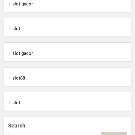
slot gacor
slot
slot gacor
slot88
slot
Search