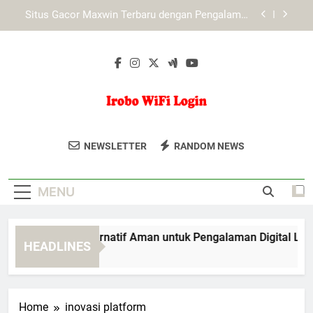
Skip
Situs Gacor Maxwin Terbaru dengan Pengalaman
Digital Lebih Praktis
to
content
Sistem Analisis Video untuk Evaluasi
Pertandingan: Teknologi Modern dalam Strategi
dan Performa Olahraga
Teknologi yang Mendukung Stabilitas Platform
Tiara4D dalam Ekosistem Hiburan Digital
LAE138 Link Alternatif Aman untuk Pengalaman
Digital Lebih Nyaman dan Terarah
Irobo WiFi
Situs Gacor Maxwin Terbaru dengan Pengalaman
Irobo WiFi Login Menyediakan Layanan
Digital Lebih Praktis
NEWSLETTER
RANDOM NEWS
Login
Akses WiFi Cepat Dan Mudah Dengan
Sistem Analisis Video untuk Evaluasi
Keamanan Terjamin Untuk Kebutuhan
Pertandingan: Teknologi Modern dalam Strategi
dan Performa Olahraga
MENU
Online Anda.
Teknologi yang Mendukung Stabilitas Platform
Tiara4D dalam Ekosistem Hiburan Digital
LAE138 Link Alternatif Aman untuk Pengalaman Digital Lebi
HEADLINES
3 Months Ago
Home
inovasi platform