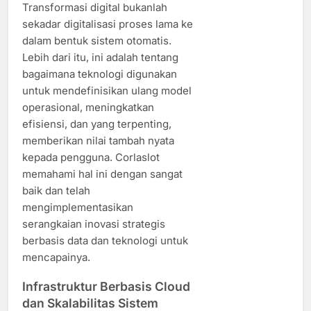
Transformasi digital bukanlah
sekadar digitalisasi proses lama ke
dalam bentuk sistem otomatis.
Lebih dari itu, ini adalah tentang
bagaimana teknologi digunakan
untuk mendefinisikan ulang model
operasional, meningkatkan
efisiensi, dan yang terpenting,
memberikan nilai tambah nyata
kepada pengguna. Corlaslot
memahami hal ini dengan sangat
baik dan telah
mengimplementasikan
serangkaian inovasi strategis
berbasis data dan teknologi untuk
mencapainya.
Infrastruktur Berbasis Cloud
dan Skalabilitas Sistem