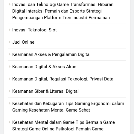
Inovasi dan Teknologi Game Transformasi Hiburan
Digital Interaksi Pemain dan Esports Strategi
Pengembangan Platform Tren Industri Permainan
Inovasi Teknologi Slot
Judi Online
Keamanan Akses & Pengalaman Digital
Keamanan Digital & Akses Akun
Keamanan Digital, Regulasi Teknologi, Privasi Data
Keamanan Siber & Literasi Digital
Kesehatan dan Kebugaran Tips Gaming Ergonomi dalam
Gaming Kesehatan Mental Game Sehat
Kesehatan Mental dalam Game Tips Bermain Game
Strategi Game Online Psikologi Pemain Game