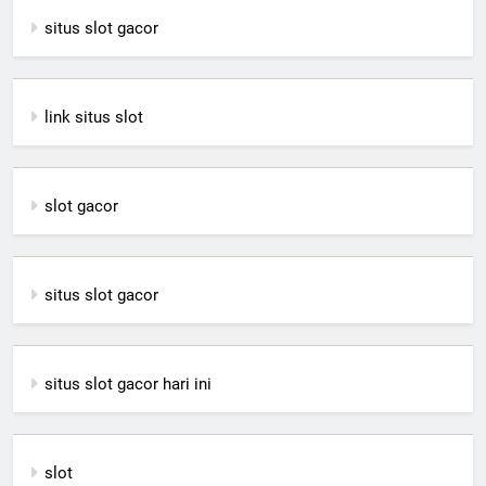
situs slot gacor
link situs slot
slot gacor
situs slot gacor
situs slot gacor hari ini
slot