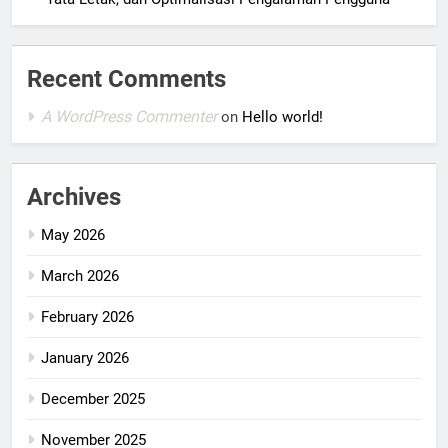
Recent Comments
A WordPress Commenter
on
Hello world!
Archives
May 2026
March 2026
February 2026
January 2026
December 2025
November 2025