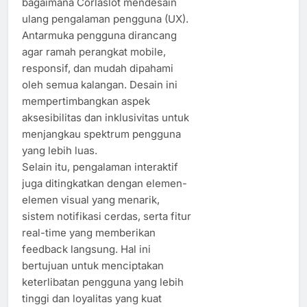
bagaimana Corlaslot mendesain
ulang pengalaman pengguna (UX).
Antarmuka pengguna dirancang
agar ramah perangkat mobile,
responsif, dan mudah dipahami
oleh semua kalangan. Desain ini
mempertimbangkan aspek
aksesibilitas dan inklusivitas untuk
menjangkau spektrum pengguna
yang lebih luas.
Selain itu, pengalaman interaktif
juga ditingkatkan dengan elemen-
elemen visual yang menarik,
sistem notifikasi cerdas, serta fitur
real-time yang memberikan
feedback langsung. Hal ini
bertujuan untuk menciptakan
keterlibatan pengguna yang lebih
tinggi dan loyalitas yang kuat