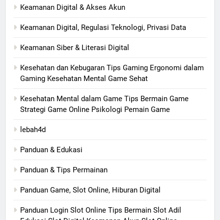
Keamanan Digital & Akses Akun
Keamanan Digital, Regulasi Teknologi, Privasi Data
Keamanan Siber & Literasi Digital
Kesehatan dan Kebugaran Tips Gaming Ergonomi dalam
Gaming Kesehatan Mental Game Sehat
Kesehatan Mental dalam Game Tips Bermain Game
Strategi Game Online Psikologi Pemain Game
lebah4d
Panduan & Edukasi
Panduan & Tips Permainan
Panduan Game, Slot Online, Hiburan Digital
Panduan Login Slot Online Tips Bermain Slot Adil