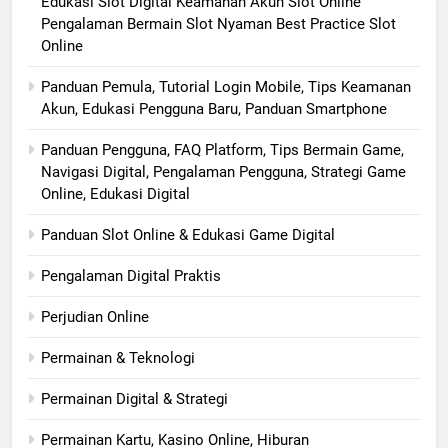
Edukasi Slot Digital Keamanan Akun Slot Online
Pengalaman Bermain Slot Nyaman Best Practice Slot
Online
Panduan Pemula, Tutorial Login Mobile, Tips Keamanan
Akun, Edukasi Pengguna Baru, Panduan Smartphone
Panduan Pengguna, FAQ Platform, Tips Bermain Game,
Navigasi Digital, Pengalaman Pengguna, Strategi Game
Online, Edukasi Digital
Panduan Slot Online & Edukasi Game Digital
Pengalaman Digital Praktis
Perjudian Online
Permainan & Teknologi
Permainan Digital & Strategi
Permainan Kartu, Kasino Online, Hiburan