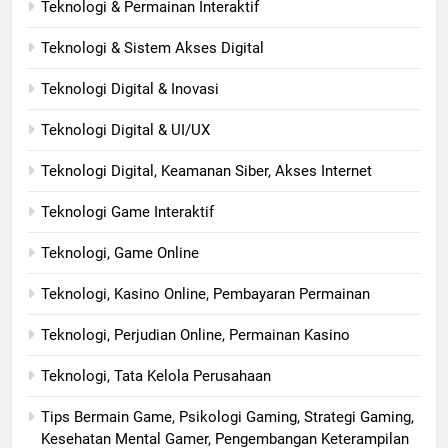
Teknologi & Permainan Interaktif
Teknologi & Sistem Akses Digital
Teknologi Digital & Inovasi
Teknologi Digital & UI/UX
Teknologi Digital, Keamanan Siber, Akses Internet
Teknologi Game Interaktif
Teknologi, Game Online
Teknologi, Kasino Online, Pembayaran Permainan
Teknologi, Perjudian Online, Permainan Kasino
Teknologi, Tata Kelola Perusahaan
Tips Bermain Game, Psikologi Gaming, Strategi Gaming,
Kesehatan Mental Gamer, Pengembangan Keterampilan