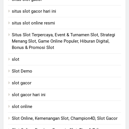
situs slot gacor hari ini
situs slot online resmi
Situs Slot Terpercaya, Event & Turnamen Slot, Strategi
Menang Slot, Game Online Populer, Hiburan Digital,
Bonus & Promosi Slot
slot
Slot Demo
slot gacor
slot gacor hari ini
slot online
Slot Online, Kemenangan Slot, Champion4D, Slot Gacor