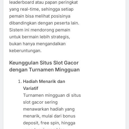
leaderboard atau papan peringkat
yang real-time, sehingga setiap
pemain bisa melihat posisinya
dibandingkan dengan peserta lain.
Sistem ini mendorong pemain
untuk bermain lebih strategis,
bukan hanya mengandalkan
keberuntungan.
Keunggulan Situs Slot Gacor
dengan Turnamen Mingguan
Hadiah Menarik dan
Variatif
Turnamen mingguan di situs
slot gacor sering
menawarkan hadiah yang
menarik, mulai dari bonus
deposit, free spin, hingga