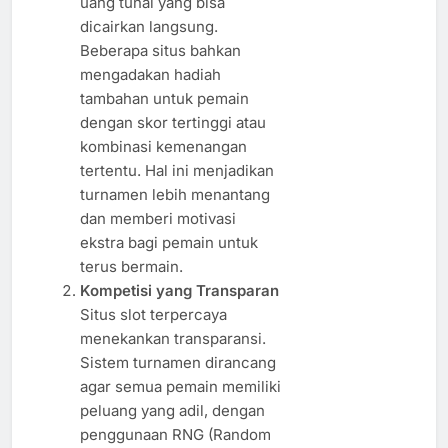
uang tunai yang bisa
dicairkan langsung.
Beberapa situs bahkan
mengadakan hadiah
tambahan untuk pemain
dengan skor tertinggi atau
kombinasi kemenangan
tertentu. Hal ini menjadikan
turnamen lebih menantang
dan memberi motivasi
ekstra bagi pemain untuk
terus bermain.
Kompetisi yang Transparan
Situs slot terpercaya
menekankan transparansi.
Sistem turnamen dirancang
agar semua pemain memiliki
peluang yang adil, dengan
penggunaan RNG (Random