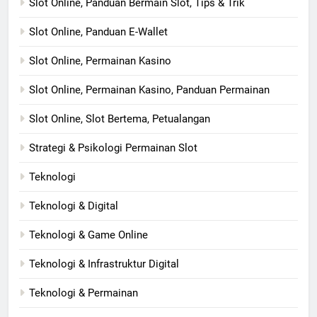
Slot Online, Panduan Bermain Slot, Tips & Trik
Slot Online, Panduan E-Wallet
Slot Online, Permainan Kasino
Slot Online, Permainan Kasino, Panduan Permainan
Slot Online, Slot Bertema, Petualangan
Strategi & Psikologi Permainan Slot
Teknologi
Teknologi & Digital
Teknologi & Game Online
Teknologi & Infrastruktur Digital
Teknologi & Permainan