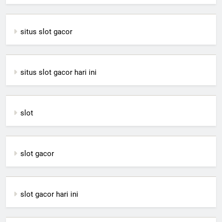
situs slot gacor
situs slot gacor hari ini
slot
slot gacor
slot gacor hari ini