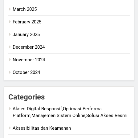
March 2025
February 2025
January 2025
December 2024
November 2024
October 2024
Categories
Akses Digital Responsif,Optimasi Performa
Platform,Manajemen Sistem Online,Solusi Akses Resmi
Aksesibilitas dan Keamanan