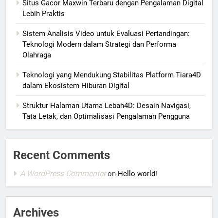
Situs Gacor Maxwin Terbaru dengan Pengalaman Digital
Lebih Praktis
Sistem Analisis Video untuk Evaluasi Pertandingan:
Teknologi Modern dalam Strategi dan Performa
Olahraga
Teknologi yang Mendukung Stabilitas Platform Tiara4D
dalam Ekosistem Hiburan Digital
Struktur Halaman Utama Lebah4D: Desain Navigasi,
Tata Letak, dan Optimalisasi Pengalaman Pengguna
Recent Comments
A WordPress Commenter
on
Hello world!
Archives