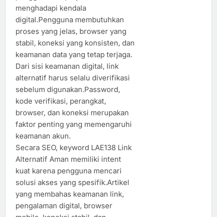
menghadapi kendala
digital.Pengguna membutuhkan
proses yang jelas, browser yang
stabil, koneksi yang konsisten, dan
keamanan data yang tetap terjaga.
Dari sisi keamanan digital, link
alternatif harus selalu diverifikasi
sebelum digunakan.Password,
kode verifikasi, perangkat,
browser, dan koneksi merupakan
faktor penting yang memengaruhi
keamanan akun.
Secara SEO, keyword LAE138 Link
Alternatif Aman memiliki intent
kuat karena pengguna mencari
solusi akses yang spesifik.Artikel
yang membahas keamanan link,
pengalaman digital, browser