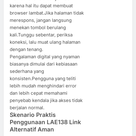
karena hal itu dapat membuat
browser lambat.Jika halaman tidak
merespons, jangan langsung
menekan tombol berulang
kali.Tunggu sebentar, periksa
koneksi, lalu muat ulang halaman
dengan tenang.
Pengalaman digital yang nyaman
biasanya dimulai dari kebiasaan
sederhana yang
konsisten.Pengguna yang teliti
lebih mudah menghindari error
dan lebih cepat memahami
penyebab kendala jika akses tidak
berjalan normal.
Skenario Praktis
Penggunaan LAE138 Link
Alternatif Aman