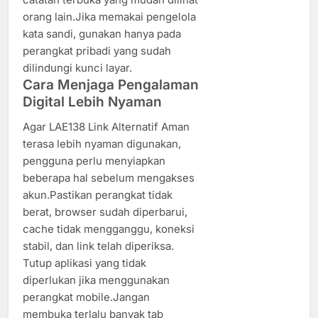
orang lain.Jika memakai pengelola
kata sandi, gunakan hanya pada
perangkat pribadi yang sudah
dilindungi kunci layar.
Cara Menjaga Pengalaman
Digital Lebih Nyaman
Agar LAE138 Link Alternatif Aman
terasa lebih nyaman digunakan,
pengguna perlu menyiapkan
beberapa hal sebelum mengakses
akun.Pastikan perangkat tidak
berat, browser sudah diperbarui,
cache tidak mengganggu, koneksi
stabil, dan link telah diperiksa.
Tutup aplikasi yang tidak
diperlukan jika menggunakan
perangkat mobile.Jangan
membuka terlalu banyak tab