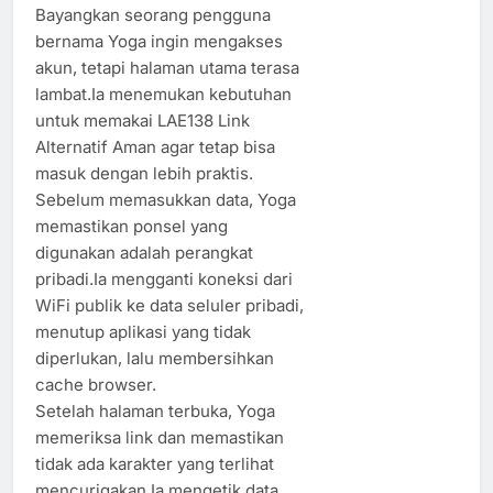
Bayangkan seorang pengguna
bernama Yoga ingin mengakses
akun, tetapi halaman utama terasa
lambat.Ia menemukan kebutuhan
untuk memakai LAE138 Link
Alternatif Aman agar tetap bisa
masuk dengan lebih praktis.
Sebelum memasukkan data, Yoga
memastikan ponsel yang
digunakan adalah perangkat
pribadi.Ia mengganti koneksi dari
WiFi publik ke data seluler pribadi,
menutup aplikasi yang tidak
diperlukan, lalu membersihkan
cache browser.
Setelah halaman terbuka, Yoga
memeriksa link dan memastikan
tidak ada karakter yang terlihat
mencurigakan.Ia mengetik data