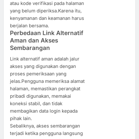
atau kode verifikasi pada halaman
yang belum diperiksa.Karena itu,
kenyamanan dan keamanan harus
berjalan bersama.
Perbedaan Link Alternatif
Aman dan Akses
Sembarangan
Link alternatif aman adalah jalur
akses yang digunakan dengan
proses pemeriksaan yang
jelas.Pengguna memeriksa alamat
halaman, memastikan perangkat
pribadi digunakan, memakai
koneksi stabil, dan tidak
membagikan data login kepada
pihak lain.
Sebaliknya, akses sembarangan
terjadi ketika pengguna langsung