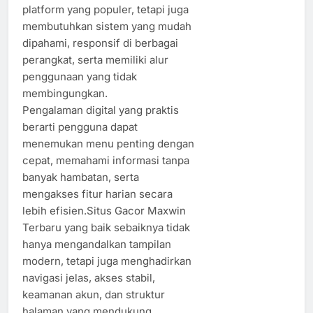
platform yang populer, tetapi juga
membutuhkan sistem yang mudah
dipahami, responsif di berbagai
perangkat, serta memiliki alur
penggunaan yang tidak
membingungkan.
Pengalaman digital yang praktis
berarti pengguna dapat
menemukan menu penting dengan
cepat, memahami informasi tanpa
banyak hambatan, serta
mengakses fitur harian secara
lebih efisien.Situs Gacor Maxwin
Terbaru yang baik sebaiknya tidak
hanya mengandalkan tampilan
modern, tetapi juga menghadirkan
navigasi jelas, akses stabil,
keamanan akun, dan struktur
halaman yang mendukung