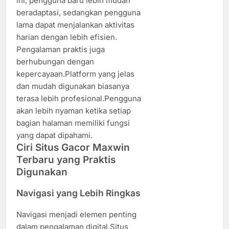
ini, pengguna baru lebih mudah
beradaptasi, sedangkan pengguna
lama dapat menjalankan aktivitas
harian dengan lebih efisien.
Pengalaman praktis juga
berhubungan dengan
kepercayaan.Platform yang jelas
dan mudah digunakan biasanya
terasa lebih profesional.Pengguna
akan lebih nyaman ketika setiap
bagian halaman memiliki fungsi
yang dapat dipahami.
Ciri Situs Gacor Maxwin
Terbaru yang Praktis
Digunakan
Navigasi yang Lebih Ringkas
Navigasi menjadi elemen penting
dalam pengalaman digital.Situs