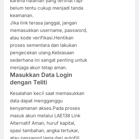
karena halaman yang terlihat rapi
belum tentu cukup menjadi tanda
keamanan.
Jika link terasa janggal, jangan
memasukkan username, password,
atau kode verifikasi.Hentikan
proses sementara dan lakukan
pengecekan ulang.Kebiasaan
sederhana ini sangat penting untuk
menjaga akun tetap aman.
Masukkan Data Login
dengan Teliti
Kesalahan kecil saat memasukkan
data dapat mengganggu
kenyamanan akses.Pada proses
masuk akun melalui LAE138 Link
Alternatif Aman, huruf kapital,
spasi tambahan, angka tertukar,
atau password lama dari autofill