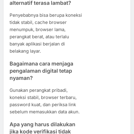
alternatif terasa lambat?
Penyebabnya bisa berupa koneksi
tidak stabil, cache browser
menumpuk, browser lama,
perangkat berat, atau terlalu
banyak aplikasi berjalan di
belakang layar.
Bagaimana cara menjaga
pengalaman digital tetap
nyaman?
Gunakan perangkat pribadi,
koneksi stabil, browser terbaru,
password kuat, dan periksa link
sebelum memasukkan data akun.
Apa yang harus dilakukan
jika kode verifikasi tidak