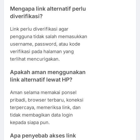
Mengapa link alternatif perlu
diverifikasi?
Link perlu diverifikasi agar
pengguna tidak salah memasukkan
username, password, atau kode
verifikasi pada halaman yang
terlihat mencurigakan.
Apakah aman menggunakan
link alternatif lewat HP?
Aman selama memakai ponsel
pribadi, browser terbaru, koneksi
terpercaya, memeriksa link, dan
tidak membagikan data login
kepada siapa pun.
Apa penyebab akses link