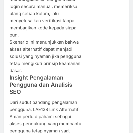
login secara manual, memeriksa
ulang setiap kolom, lalu
menyelesaikan verifikasi tanpa
membagikan kode kepada siapa
pun.
Skenario ini menunjukkan bahwa
akses alternatif dapat menjadi
solusi yang nyaman jika pengguna
tetap mengikuti prinsip keamanan
dasar.
Insight Pengalaman
Pengguna dan Analisis
SEO
Dari sudut pandang pengalaman
pengguna, LAE138 Link Alternatif
Aman perlu dipahami sebagai
akses pendukung yang membantu
pengguna tetap nyaman saat