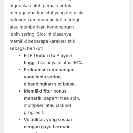
digunakan oleh pemain untuk
menggambarkan slot yang memiliki
peluang kemenangan lebih tinggi
atau memberikan kemenangan
lebih sering. Slot ini biasanya
memiliki beberapa karakteristik
sebagai berikut:
RTP (Return to Player)
tinggi
, biasanya di atas 96%.
Frekuensi kemenangan
yang lebih sering
dibandingkan slot biasa.
Memiliki fitur bonus
menarik
, seperti free spin,
multiplier, atau jackpot
progresif.
Volatilitas yang sesuai
dengan gaya bermain