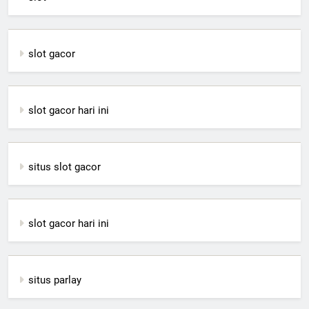
slot gacor
slot gacor hari ini
situs slot gacor
slot gacor hari ini
situs parlay