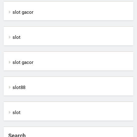
slot gacor
slot
slot gacor
slot88
slot
Search