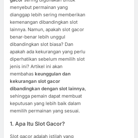
menyebut permainan yang
dianggap lebih sering memberikan
kemenangan dibandingkan slot
lainnya. Namun, apakah slot gacor
benar-benar lebih unggul
dibandingkan slot biasa? Dan
apakah ada kekurangan yang perlu
diperhatikan sebelum memilih slot
jenis ini? Artikel ini akan
membahas
keunggulan dan
kekurangan slot gacor
dibandingkan dengan slot lainnya
,
sehingga pemain dapat membuat
keputusan yang lebih baik dalam
memilih permainan yang sesuai.
1. Apa Itu Slot Gacor?
Slot gacor adalah istilah yang