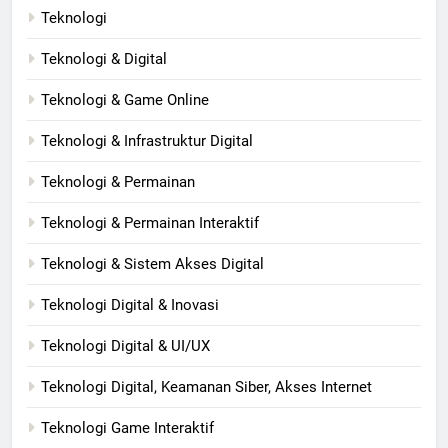
Teknologi
Teknologi & Digital
Teknologi & Game Online
Teknologi & Infrastruktur Digital
Teknologi & Permainan
Teknologi & Permainan Interaktif
Teknologi & Sistem Akses Digital
Teknologi Digital & Inovasi
Teknologi Digital & UI/UX
Teknologi Digital, Keamanan Siber, Akses Internet
Teknologi Game Interaktif