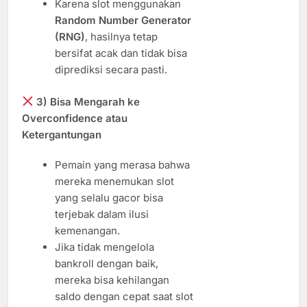
Karena slot menggunakan
Random Number Generator
(RNG)
, hasilnya tetap
bersifat acak dan tidak bisa
diprediksi secara pasti.
3) Bisa Mengarah ke
Overconfidence atau
Ketergantungan
Pemain yang merasa bahwa
mereka menemukan slot
yang selalu gacor bisa
terjebak dalam ilusi
kemenangan.
Jika tidak mengelola
bankroll dengan baik,
mereka bisa kehilangan
saldo dengan cepat saat slot