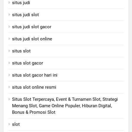
situs judi
situs judi slot
situs judi slot gacor
situs judi slot online
situs slot
situs slot gacor
situs slot gacor hari ini
situs slot online resmi
Situs Slot Terpercaya, Event & Turnamen Slot, Strategi
Menang Slot, Game Online Populer, Hiburan Digital,
Bonus & Promosi Slot
slot