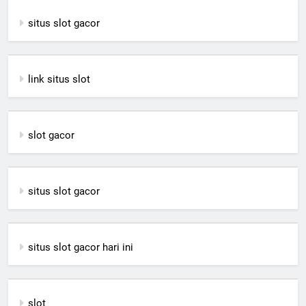
situs slot gacor
link situs slot
slot gacor
situs slot gacor
situs slot gacor hari ini
slot