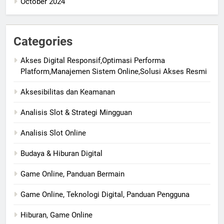
October 2024
Categories
Akses Digital Responsif,Optimasi Performa
Platform,Manajemen Sistem Online,Solusi Akses Resmi
Aksesibilitas dan Keamanan
Analisis Slot & Strategi Mingguan
Analisis Slot Online
Budaya & Hiburan Digital
Game Online, Panduan Bermain
Game Online, Teknologi Digital, Panduan Pengguna
Hiburan, Game Online