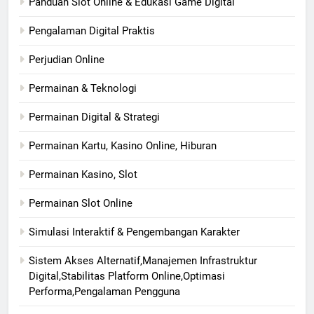
Panduan Slot Online & Edukasi Game Digital
Pengalaman Digital Praktis
Perjudian Online
Permainan & Teknologi
Permainan Digital & Strategi
Permainan Kartu, Kasino Online, Hiburan
Permainan Kasino, Slot
Permainan Slot Online
Simulasi Interaktif & Pengembangan Karakter
Sistem Akses Alternatif,Manajemen Infrastruktur
Digital,Stabilitas Platform Online,Optimasi
Performa,Pengalaman Pengguna