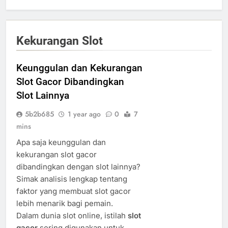
Kekurangan Slot
Keunggulan dan Kekurangan
Slot Gacor Dibandingkan
Slot Lainnya
5b2b685
1 year ago
0
7
mins
Apa saja keunggulan dan
kekurangan slot gacor
dibandingkan dengan slot lainnya?
Simak analisis lengkap tentang
faktor yang membuat slot gacor
lebih menarik bagi pemain.
Dalam dunia slot online, istilah
slot
gacor
sering digunakan untuk