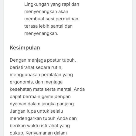
Lingkungan yang rapi dan
menyenangkan akan
membuat sesi permainan
terasa lebih santai dan
menyenangkan.
Kesimpulan
Dengan menjaga postur tubuh,
beristirahat secara rutin,
menggunakan peralatan yang
ergonomis, dan menjaga
kesehatan mata serta mental, Anda
dapat bermain game dengan
nyaman dalam jangka panjang.
Jangan lupa untuk selalu
mendengarkan tubuh Anda dan
berikan waktu istirahat yang
cukup. Kenyamanan dalam