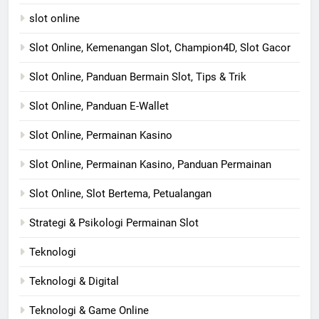
slot online
Slot Online, Kemenangan Slot, Champion4D, Slot Gacor
Slot Online, Panduan Bermain Slot, Tips & Trik
Slot Online, Panduan E-Wallet
Slot Online, Permainan Kasino
Slot Online, Permainan Kasino, Panduan Permainan
Slot Online, Slot Bertema, Petualangan
Strategi & Psikologi Permainan Slot
Teknologi
Teknologi & Digital
Teknologi & Game Online