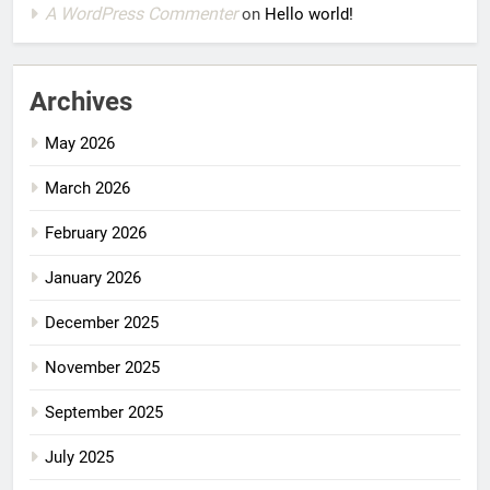
A WordPress Commenter
on
Hello world!
Archives
May 2026
March 2026
February 2026
January 2026
December 2025
November 2025
September 2025
July 2025