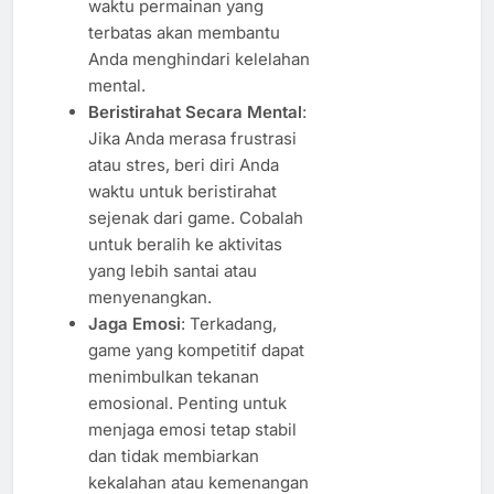
waktu permainan yang
terbatas akan membantu
Anda menghindari kelelahan
mental.
Beristirahat Secara Mental
:
Jika Anda merasa frustrasi
atau stres, beri diri Anda
waktu untuk beristirahat
sejenak dari game. Cobalah
untuk beralih ke aktivitas
yang lebih santai atau
menyenangkan.
Jaga Emosi
: Terkadang,
game yang kompetitif dapat
menimbulkan tekanan
emosional. Penting untuk
menjaga emosi tetap stabil
dan tidak membiarkan
kekalahan atau kemenangan