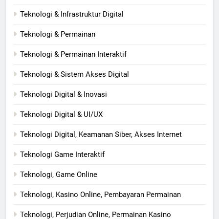
Teknologi & Infrastruktur Digital
Teknologi & Permainan
Teknologi & Permainan Interaktif
Teknologi & Sistem Akses Digital
Teknologi Digital & Inovasi
Teknologi Digital & UI/UX
Teknologi Digital, Keamanan Siber, Akses Internet
Teknologi Game Interaktif
Teknologi, Game Online
Teknologi, Kasino Online, Pembayaran Permainan
Teknologi, Perjudian Online, Permainan Kasino