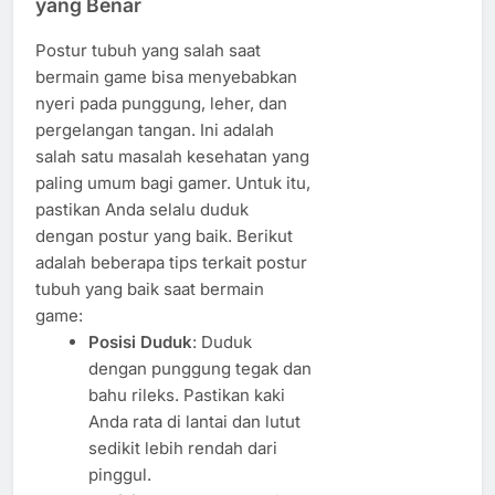
yang Benar
Postur tubuh yang salah saat
bermain game bisa menyebabkan
nyeri pada punggung, leher, dan
pergelangan tangan. Ini adalah
salah satu masalah kesehatan yang
paling umum bagi gamer. Untuk itu,
pastikan Anda selalu duduk
dengan postur yang baik. Berikut
adalah beberapa tips terkait postur
tubuh yang baik saat bermain
game:
Posisi Duduk
: Duduk
dengan punggung tegak dan
bahu rileks. Pastikan kaki
Anda rata di lantai dan lutut
sedikit lebih rendah dari
pinggul.