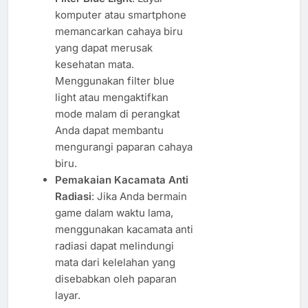
komputer atau smartphone
memancarkan cahaya biru
yang dapat merusak
kesehatan mata.
Menggunakan filter blue
light atau mengaktifkan
mode malam di perangkat
Anda dapat membantu
mengurangi paparan cahaya
biru.
Pemakaian Kacamata Anti
Radiasi
: Jika Anda bermain
game dalam waktu lama,
menggunakan kacamata anti
radiasi dapat melindungi
mata dari kelelahan yang
disebabkan oleh paparan
layar.