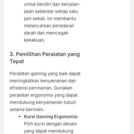
untuk berdiri dan berjalan-
jalan sebentar setiap satu
jam sekali. Ini membantu
melancarkan peredaran
darah dan mencegah
kekakuan.
3.
Pemilihan Peralatan yang
Tepat
Peralatan gaming yang baik dapat
meningkatkan kenyamanan dan
efisiensi permainan. Gunakan
peralatan ergonomis yang dapat
mendukung kenyamanan tubuh
selama bermain.
Kursi Gaming Ergonomis
:
Pilih kursi dengan desain
yang dapat mendukung