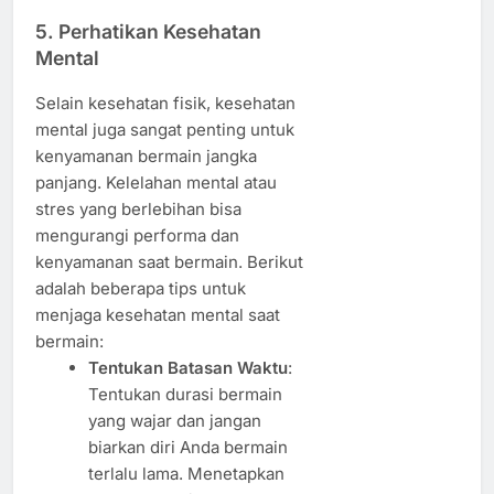
5.
Perhatikan Kesehatan
Mental
Selain kesehatan fisik, kesehatan
mental juga sangat penting untuk
kenyamanan bermain jangka
panjang. Kelelahan mental atau
stres yang berlebihan bisa
mengurangi performa dan
kenyamanan saat bermain. Berikut
adalah beberapa tips untuk
menjaga kesehatan mental saat
bermain:
Tentukan Batasan Waktu
:
Tentukan durasi bermain
yang wajar dan jangan
biarkan diri Anda bermain
terlalu lama. Menetapkan