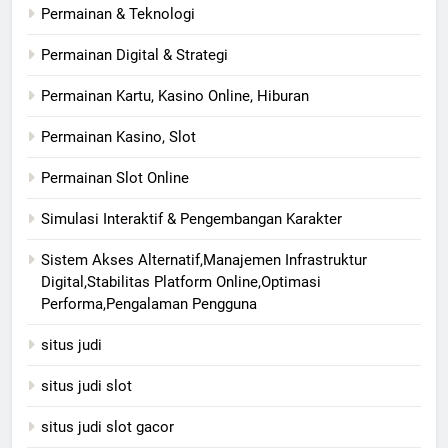
Permainan & Teknologi
Permainan Digital & Strategi
Permainan Kartu, Kasino Online, Hiburan
Permainan Kasino, Slot
Permainan Slot Online
Simulasi Interaktif & Pengembangan Karakter
Sistem Akses Alternatif,Manajemen Infrastruktur
Digital,Stabilitas Platform Online,Optimasi
Performa,Pengalaman Pengguna
situs judi
situs judi slot
situs judi slot gacor