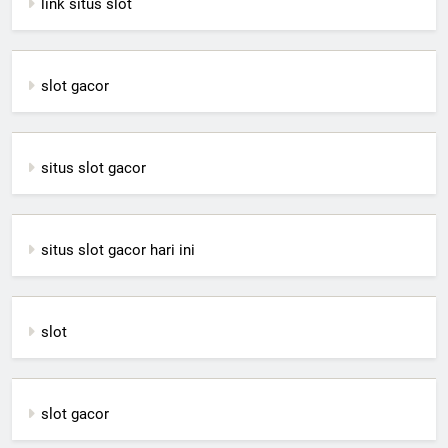
link situs slot
slot gacor
situs slot gacor
situs slot gacor hari ini
slot
slot gacor