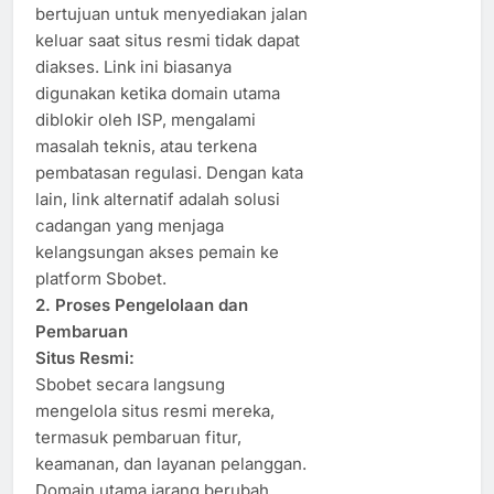
bertujuan untuk menyediakan jalan
keluar saat situs resmi tidak dapat
diakses. Link ini biasanya
digunakan ketika domain utama
diblokir oleh ISP, mengalami
masalah teknis, atau terkena
pembatasan regulasi. Dengan kata
lain, link alternatif adalah solusi
cadangan yang menjaga
kelangsungan akses pemain ke
platform Sbobet.
2. Proses Pengelolaan dan
Pembaruan
Situs Resmi:
Sbobet secara langsung
mengelola situs resmi mereka,
termasuk pembaruan fitur,
keamanan, dan layanan pelanggan.
Domain utama jarang berubah,