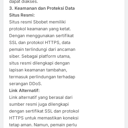
dapat diakses.
3. Keamanan dan Proteksi Data
Situs Resmi:
Situs resmi Sbobet memiliki
protokol keamanan yang ketat.
Dengan menggunakan sertifikat
SSL dan protokol HTTPS, data
pemain terlindungi dari ancaman
siber. Sebagai platform utama,
situs resmi dilengkapi dengan
lapisan keamanan tambahan,
termasuk perlindungan terhadap
serangan DDoS.
Link Alternatif:
Link alternatif yang berasal dari
sumber resmi juga dilengkapi
dengan sertifikat SSL dan protokol
HTTPS untuk memastikan koneksi
tetap aman. Namun, pemain perlu