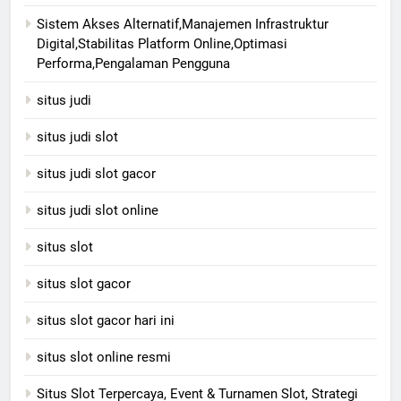
Sistem Akses Alternatif,Manajemen Infrastruktur
Digital,Stabilitas Platform Online,Optimasi
Performa,Pengalaman Pengguna
situs judi
situs judi slot
situs judi slot gacor
situs judi slot online
situs slot
situs slot gacor
situs slot gacor hari ini
situs slot online resmi
Situs Slot Terpercaya, Event & Turnamen Slot, Strategi