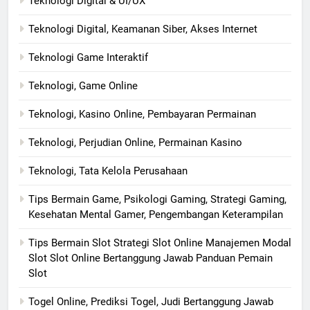
Teknologi Digital & UI/UX
Teknologi Digital, Keamanan Siber, Akses Internet
Teknologi Game Interaktif
Teknologi, Game Online
Teknologi, Kasino Online, Pembayaran Permainan
Teknologi, Perjudian Online, Permainan Kasino
Teknologi, Tata Kelola Perusahaan
Tips Bermain Game, Psikologi Gaming, Strategi Gaming,
Kesehatan Mental Gamer, Pengembangan Keterampilan
Tips Bermain Slot Strategi Slot Online Manajemen Modal
Slot Slot Online Bertanggung Jawab Panduan Pemain
Slot
Togel Online, Prediksi Togel, Judi Bertanggung Jawab