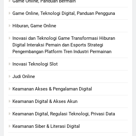
Game Online, Panduan Bermain
Game Online, Teknologi Digital, Panduan Pengguna
Hiburan, Game Online
Inovasi dan Teknologi Game Transformasi Hiburan
Digital Interaksi Pemain dan Esports Strategi
Pengembangan Platform Tren Industri Permainan
Inovasi Teknologi Slot
Judi Online
Keamanan Akses & Pengalaman Digital
Keamanan Digital & Akses Akun
Keamanan Digital, Regulasi Teknologi, Privasi Data
Keamanan Siber & Literasi Digital