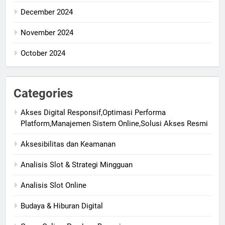
December 2024
November 2024
October 2024
Categories
Akses Digital Responsif,Optimasi Performa
Platform,Manajemen Sistem Online,Solusi Akses Resmi
Aksesibilitas dan Keamanan
Analisis Slot & Strategi Mingguan
Analisis Slot Online
Budaya & Hiburan Digital