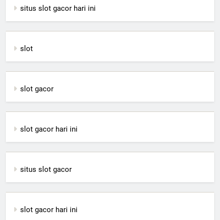
situs slot gacor hari ini
slot
slot gacor
slot gacor hari ini
situs slot gacor
slot gacor hari ini