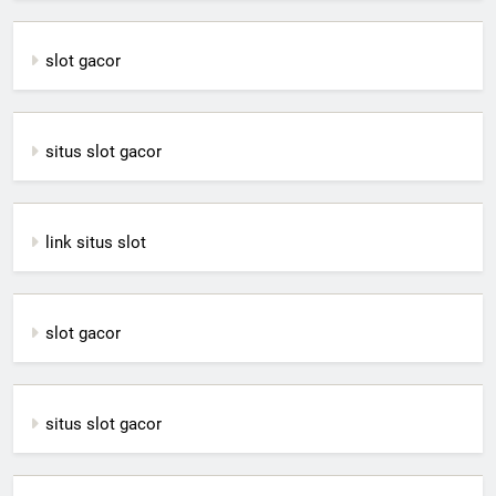
slot gacor
situs slot gacor
link situs slot
slot gacor
situs slot gacor