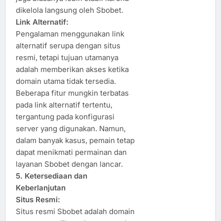
dikelola langsung oleh Sbobet.
Link Alternatif:
Pengalaman menggunakan link
alternatif serupa dengan situs
resmi, tetapi tujuan utamanya
adalah memberikan akses ketika
domain utama tidak tersedia.
Beberapa fitur mungkin terbatas
pada link alternatif tertentu,
tergantung pada konfigurasi
server yang digunakan. Namun,
dalam banyak kasus, pemain tetap
dapat menikmati permainan dan
layanan Sbobet dengan lancar.
5. Ketersediaan dan
Keberlanjutan
Situs Resmi:
Situs resmi Sbobet adalah domain