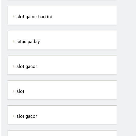
slot gacor hari ini
situs parlay
slot gacor
slot
slot gacor