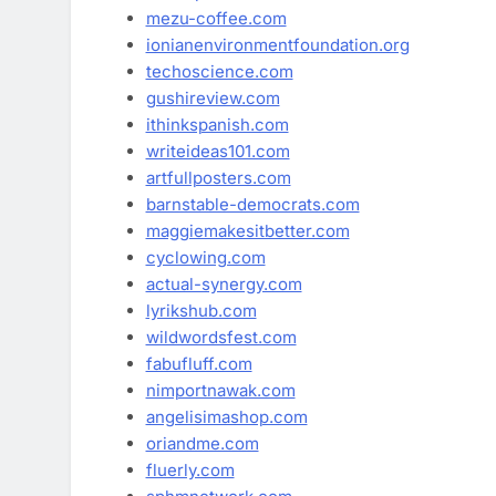
mezu-coffee.com
ionianenvironmentfoundation.org
techoscience.com
gushireview.com
ithinkspanish.com
writeideas101.com
artfullposters.com
barnstable-democrats.com
maggiemakesitbetter.com
cyclowing.com
actual-synergy.com
lyrikshub.com
wildwordsfest.com
fabufluff.com
nimportnawak.com
angelisimashop.com
oriandme.com
fluerly.com