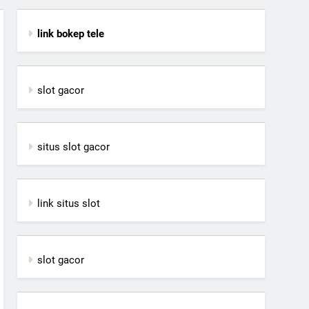
link bokep tele
slot gacor
situs slot gacor
link situs slot
slot gacor