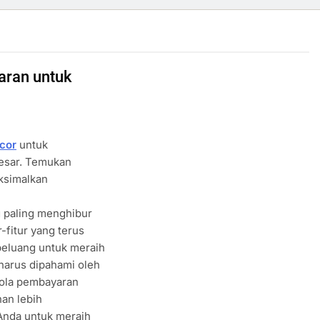
aran untuk
acor
untuk
esar. Temukan
ksimalkan
g paling menghibur
fitur yang terus
eluang untuk meraih
harus dipahami oleh
ola pembayaran
an lebih
Anda untuk meraih