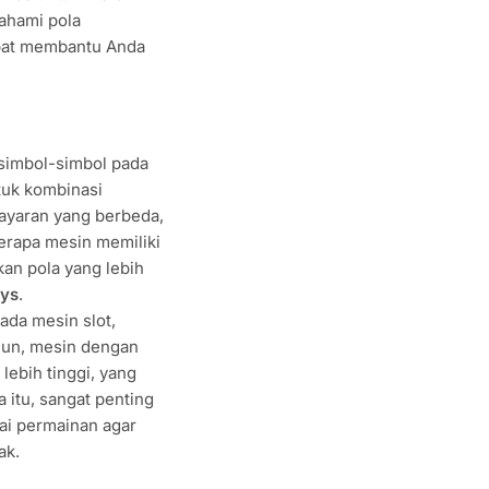
ahami pola
apat membantu Anda
 simbol-simbol pada
tuk kombinasi
ayaran yang berbeda,
erapa mesin memiliki
an pola yang lebih
ays
.
da mesin slot,
mun, mesin dengan
lebih tinggi, yang
a itu, sangat penting
i permainan agar
ak.