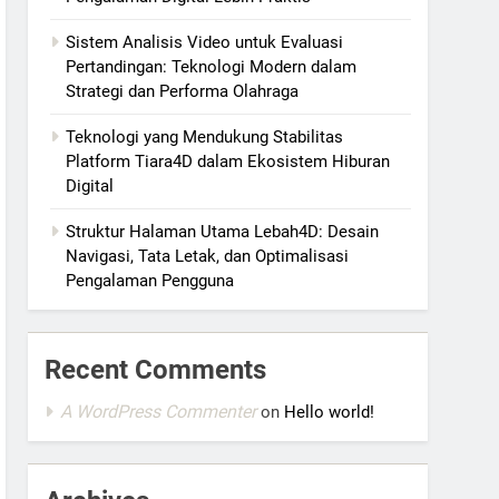
Sistem Analisis Video untuk Evaluasi
Pertandingan: Teknologi Modern dalam
Strategi dan Performa Olahraga
Teknologi yang Mendukung Stabilitas
Platform Tiara4D dalam Ekosistem Hiburan
Digital
Struktur Halaman Utama Lebah4D: Desain
Navigasi, Tata Letak, dan Optimalisasi
Pengalaman Pengguna
Recent Comments
A WordPress Commenter
on
Hello world!