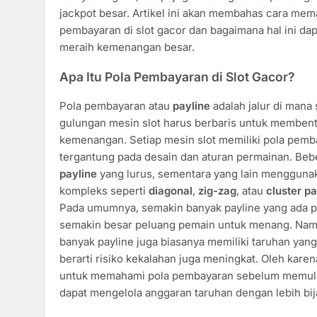
jackpot besar. Artikel ini akan membahas cara mem
pembayaran di slot gacor dan bagaimana hal ini d
meraih kemenangan besar.
Apa Itu Pola Pembayaran di Slot Gacor?
Pola pembayaran atau
payline
adalah jalur di mana
gulungan mesin slot harus berbaris untuk memben
kemenangan. Setiap mesin slot memiliki pola pemb
tergantung pada desain dan aturan permainan. Beb
payline
yang lurus, sementara yang lain menggunak
kompleks seperti
diagonal
,
zig-zag
, atau
cluster p
Pada umumnya, semakin banyak payline yang ada pa
semakin besar peluang pemain untuk menang. Na
banyak payline juga biasanya memiliki taruhan yang 
berarti risiko kekalahan juga meningkat. Oleh karen
untuk memahami pola pembayaran sebelum memula
dapat mengelola anggaran taruhan dengan lebih bij