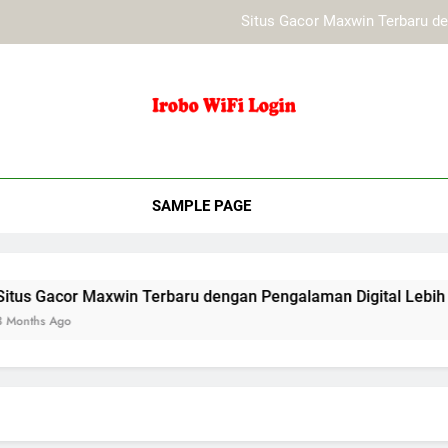
Situs Gacor Maxwin Terbaru de
Sistem Analisis Video untuk Evaluasi Pertandingan: Teknolo
Teknologi yang Mendukung Stabilitas Platform Ti
bo WiFi Login
LAE138 Link Alternatif Aman untuk Pengal
i Login Menyediakan Layanan Akses WiFi Cepat Dan Mudah De
Situs Gacor Maxwin Terbaru de
SAMPLE PAGE
Sistem Analisis Video untuk Evaluasi Pertandingan: Teknolo
Teknologi yang Mendukung Stabilitas Platform Ti
Maxwin Terbaru dengan Pengalaman Digital Lebih Praktis