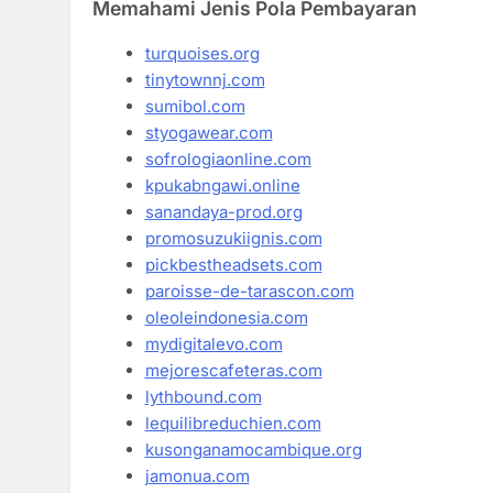
Memahami Jenis Pola Pembayaran
turquoises.org
tinytownnj.com
sumibol.com
styogawear.com
sofrologiaonline.com
kpukabngawi.online
sanandaya-prod.org
promosuzukiignis.com
pickbestheadsets.com
paroisse-de-tarascon.com
oleoleindonesia.com
mydigitalevo.com
mejorescafeteras.com
lythbound.com
lequilibreduchien.com
kusonganamocambique.org
jamonua.com