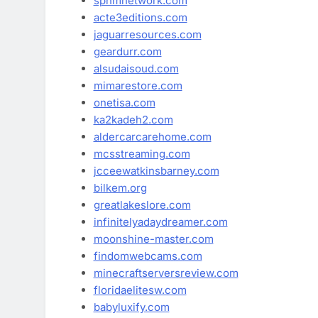
sphmnetwork.com
acte3editions.com
jaguarresources.com
geardurr.com
alsudaisoud.com
mimarestore.com
onetisa.com
ka2kadeh2.com
aldercarcarehome.com
mcsstreaming.com
jcceewatkinsbarney.com
bilkem.org
greatlakeslore.com
infinitelyadaydreamer.com
moonshine-master.com
findomwebcams.com
minecraftserversreview.com
floridaelitesw.com
babyluxify.com