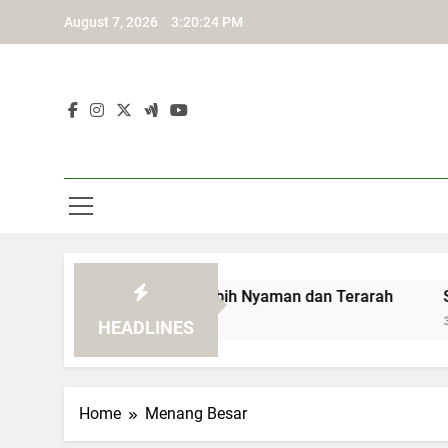
Skip
August 7, 2026
3:20:25 PM
to
content
Iro
Irobo WiF
alaman Digital Lebih Nyaman dan Terarah
Situs Gacor 
3 Months Ago
HEADLINES
Home
Menang Besar