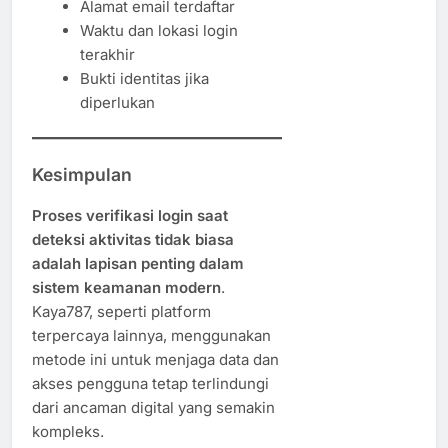
Alamat email terdaftar
Waktu dan lokasi login
terakhir
Bukti identitas jika
diperlukan
Kesimpulan
Proses verifikasi login saat
deteksi aktivitas tidak biasa
adalah lapisan penting dalam
sistem keamanan modern
.
Kaya787, seperti platform
terpercaya lainnya, menggunakan
metode ini untuk menjaga data dan
akses pengguna tetap terlindungi
dari ancaman digital yang semakin
kompleks.