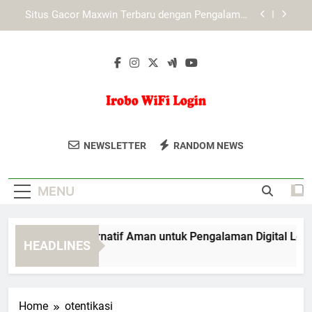
Skip
Sistem Analisis Video untuk Evaluasi
to
Pertandingan: Teknologi Modern dalam Strategi
dan Performa Olahraga
content
Teknologi yang Mendukung Stabilitas Platform
Tiara4D dalam Ekosistem Hiburan Digital
LAE138 Link Alternatif Aman untuk Pengalaman
Digital Lebih Nyaman dan Terarah
Situs Gacor Maxwin Terbaru dengan Pengalaman
Digital Lebih Praktis
Irobo WiFi
Irobo WiFi Login Menyediakan Layanan
Sistem Analisis Video untuk Evaluasi
NEWSLETTER
RANDOM NEWS
Pertandingan: Teknologi Modern dalam Strategi
Login
Akses WiFi Cepat Dan Mudah Dengan
dan Performa Olahraga
Teknologi yang Mendukung Stabilitas Platform
Keamanan Terjamin Untuk Kebutuhan
Tiara4D dalam Ekosistem Hiburan Digital
MENU
Online Anda.
AE138 Link Alternatif Aman untuk Pengalaman Digital Lebih 
HEADLINES
Months Ago
Home
otentikasi