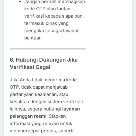
Jangan pernah membagikan
kode OTP atau tautan
verifikasi kepada siapa pun,
termasuk pihak yang
mengaku sebagai layanan
bantuan
6. Hubungi Dukungan Jika
Verifikasi Gagal
Jika Anda tidak menerima kode
OTP, tidak dapat menjawab
pertanyaan keamanan, atau
kesulitan dengan sistem verifikasi
lainnya, segera hubungi
layanan
pelanggan resmi
. Siapkan
informasi yang relevan untuk
mempercepat proses, seperti: