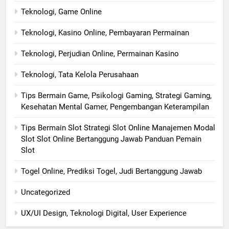
Teknologi, Game Online
Teknologi, Kasino Online, Pembayaran Permainan
Teknologi, Perjudian Online, Permainan Kasino
Teknologi, Tata Kelola Perusahaan
Tips Bermain Game, Psikologi Gaming, Strategi Gaming,
Kesehatan Mental Gamer, Pengembangan Keterampilan
Tips Bermain Slot Strategi Slot Online Manajemen Modal
Slot Slot Online Bertanggung Jawab Panduan Pemain
Slot
Togel Online, Prediksi Togel, Judi Bertanggung Jawab
Uncategorized
UX/UI Design, Teknologi Digital, User Experience