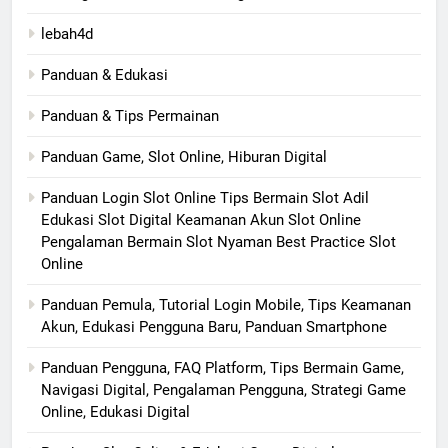
lebah4d
Panduan & Edukasi
Panduan & Tips Permainan
Panduan Game, Slot Online, Hiburan Digital
Panduan Login Slot Online Tips Bermain Slot Adil
Edukasi Slot Digital Keamanan Akun Slot Online
Pengalaman Bermain Slot Nyaman Best Practice Slot
Online
Panduan Pemula, Tutorial Login Mobile, Tips Keamanan
Akun, Edukasi Pengguna Baru, Panduan Smartphone
Panduan Pengguna, FAQ Platform, Tips Bermain Game,
Navigasi Digital, Pengalaman Pengguna, Strategi Game
Online, Edukasi Digital