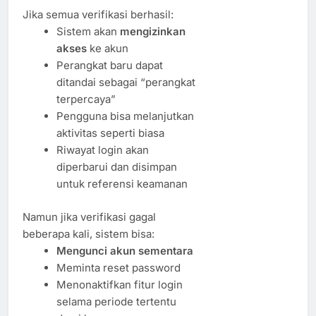
Jika semua verifikasi berhasil:
Sistem akan
mengizinkan
akses
ke akun
Perangkat baru dapat
ditandai sebagai “perangkat
terpercaya”
Pengguna bisa melanjutkan
aktivitas seperti biasa
Riwayat login akan
diperbarui dan disimpan
untuk referensi keamanan
Namun jika verifikasi gagal
beberapa kali, sistem bisa:
Mengunci akun sementara
Meminta reset password
Menonaktifkan fitur login
selama periode tertentu