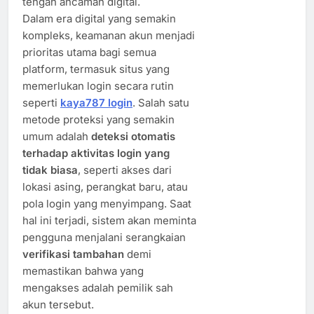
tengah ancaman digital.
Dalam era digital yang semakin
kompleks, keamanan akun menjadi
prioritas utama bagi semua
platform, termasuk situs yang
memerlukan login secara rutin
seperti
kaya787 login
. Salah satu
metode proteksi yang semakin
umum adalah
deteksi otomatis
terhadap aktivitas login yang
tidak biasa
, seperti akses dari
lokasi asing, perangkat baru, atau
pola login yang menyimpang. Saat
hal ini terjadi, sistem akan meminta
pengguna menjalani serangkaian
verifikasi tambahan
demi
memastikan bahwa yang
mengakses adalah pemilik sah
akun tersebut.