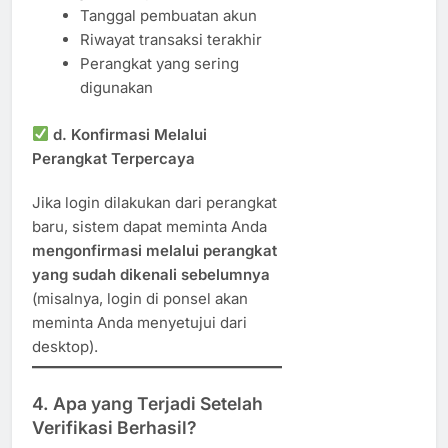
Tanggal pembuatan akun
Riwayat transaksi terakhir
Perangkat yang sering
digunakan
d. Konfirmasi Melalui
Perangkat Terpercaya
Jika login dilakukan dari perangkat
baru, sistem dapat meminta Anda
mengonfirmasi melalui perangkat
yang sudah dikenali sebelumnya
(misalnya, login di ponsel akan
meminta Anda menyetujui dari
desktop).
4. Apa yang Terjadi Setelah
Verifikasi Berhasil?