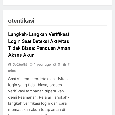
otentikasi
Langkah-Langkah Verifikasi
Login Saat Deteksi Aktivitas
Tidak Biasa: Panduan Aman
Akses Akun
5b2b685
1 year ago
0
7
mins
Saat sistem mendeteksi aktivitas
login yang tidak biasa, proses
verifikasi tambahan diperlukan
demi keamanan. Pelajari langkah-
langkah verifikasi login dan cara
memastikan akun tetap aman di