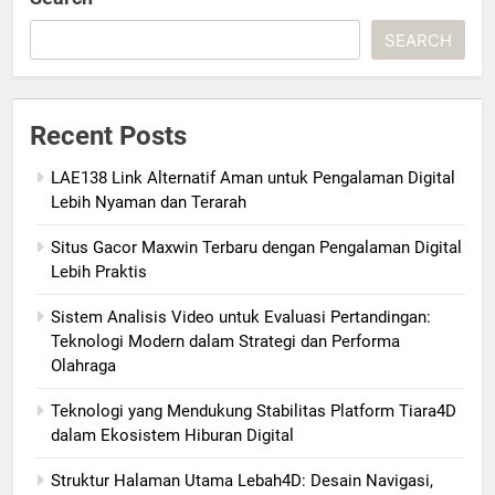
SEARCH
Recent Posts
LAE138 Link Alternatif Aman untuk Pengalaman Digital
Lebih Nyaman dan Terarah
Situs Gacor Maxwin Terbaru dengan Pengalaman Digital
Lebih Praktis
Sistem Analisis Video untuk Evaluasi Pertandingan:
Teknologi Modern dalam Strategi dan Performa
Olahraga
Teknologi yang Mendukung Stabilitas Platform Tiara4D
dalam Ekosistem Hiburan Digital
Struktur Halaman Utama Lebah4D: Desain Navigasi,