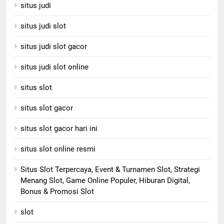
situs judi
situs judi slot
situs judi slot gacor
situs judi slot online
situs slot
situs slot gacor
situs slot gacor hari ini
situs slot online resmi
Situs Slot Terpercaya, Event & Turnamen Slot, Strategi
Menang Slot, Game Online Populer, Hiburan Digital,
Bonus & Promosi Slot
slot