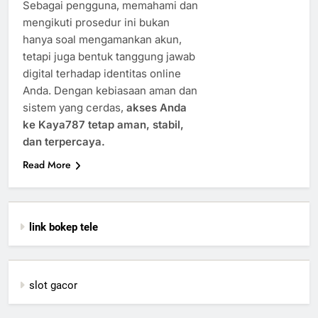
Sebagai pengguna, memahami dan
mengikuti prosedur ini bukan
hanya soal mengamankan akun,
tetapi juga bentuk tanggung jawab
digital terhadap identitas online
Anda. Dengan kebiasaan aman dan
sistem yang cerdas,
akses Anda
ke Kaya787 tetap aman, stabil,
dan terpercaya.
Read More
link bokep tele
slot gacor