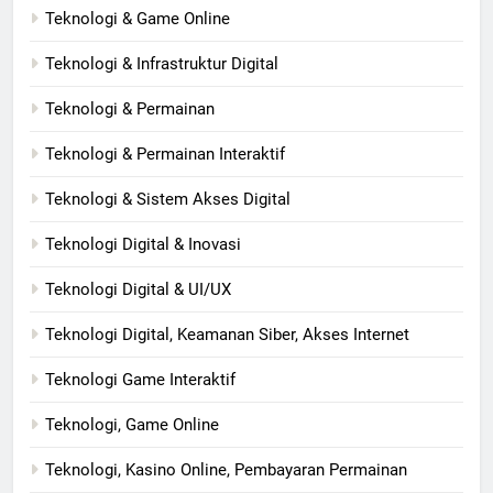
Teknologi & Game Online
Teknologi & Infrastruktur Digital
Teknologi & Permainan
Teknologi & Permainan Interaktif
Teknologi & Sistem Akses Digital
Teknologi Digital & Inovasi
Teknologi Digital & UI/UX
Teknologi Digital, Keamanan Siber, Akses Internet
Teknologi Game Interaktif
Teknologi, Game Online
Teknologi, Kasino Online, Pembayaran Permainan