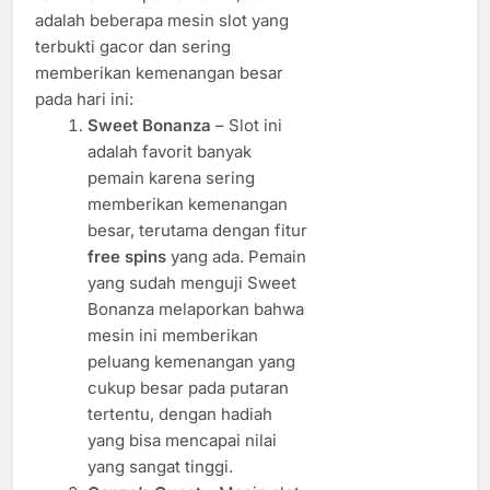
adalah beberapa mesin slot yang
terbukti gacor dan sering
memberikan kemenangan besar
pada hari ini:
Sweet Bonanza
– Slot ini
adalah favorit banyak
pemain karena sering
memberikan kemenangan
besar, terutama dengan fitur
free spins
yang ada. Pemain
yang sudah menguji Sweet
Bonanza melaporkan bahwa
mesin ini memberikan
peluang kemenangan yang
cukup besar pada putaran
tertentu, dengan hadiah
yang bisa mencapai nilai
yang sangat tinggi.