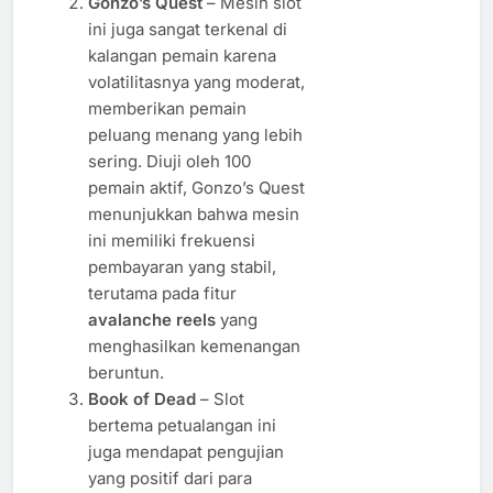
Gonzo’s Quest
– Mesin slot
ini juga sangat terkenal di
kalangan pemain karena
volatilitasnya yang moderat,
memberikan pemain
peluang menang yang lebih
sering. Diuji oleh 100
pemain aktif, Gonzo’s Quest
menunjukkan bahwa mesin
ini memiliki frekuensi
pembayaran yang stabil,
terutama pada fitur
avalanche reels
yang
menghasilkan kemenangan
beruntun.
Book of Dead
– Slot
bertema petualangan ini
juga mendapat pengujian
yang positif dari para