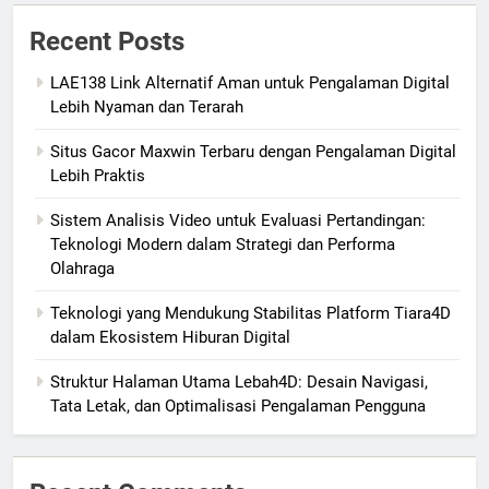
Recent Posts
LAE138 Link Alternatif Aman untuk Pengalaman Digital
Lebih Nyaman dan Terarah
Situs Gacor Maxwin Terbaru dengan Pengalaman Digital
Lebih Praktis
Sistem Analisis Video untuk Evaluasi Pertandingan:
Teknologi Modern dalam Strategi dan Performa
Olahraga
Teknologi yang Mendukung Stabilitas Platform Tiara4D
dalam Ekosistem Hiburan Digital
Struktur Halaman Utama Lebah4D: Desain Navigasi,
Tata Letak, dan Optimalisasi Pengalaman Pengguna