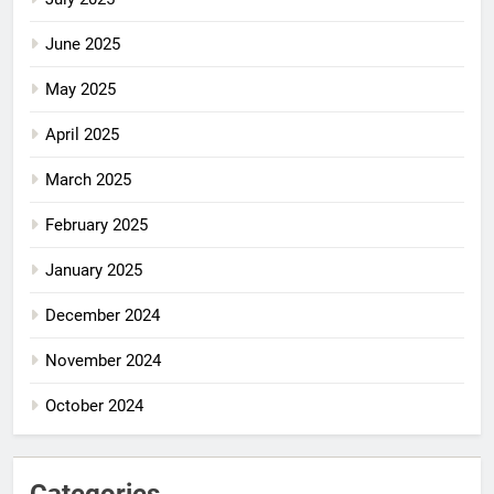
June 2025
May 2025
April 2025
March 2025
February 2025
January 2025
December 2024
November 2024
October 2024