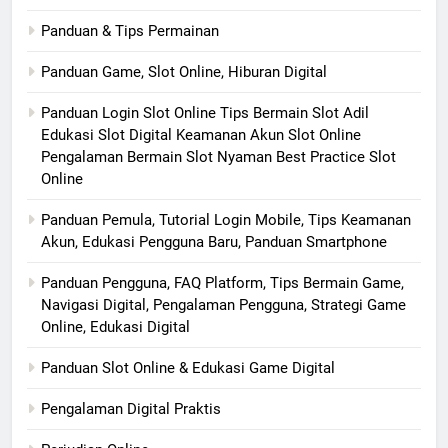
Panduan & Tips Permainan
Panduan Game, Slot Online, Hiburan Digital
Panduan Login Slot Online Tips Bermain Slot Adil
Edukasi Slot Digital Keamanan Akun Slot Online
Pengalaman Bermain Slot Nyaman Best Practice Slot
Online
Panduan Pemula, Tutorial Login Mobile, Tips Keamanan
Akun, Edukasi Pengguna Baru, Panduan Smartphone
Panduan Pengguna, FAQ Platform, Tips Bermain Game,
Navigasi Digital, Pengalaman Pengguna, Strategi Game
Online, Edukasi Digital
Panduan Slot Online & Edukasi Game Digital
Pengalaman Digital Praktis