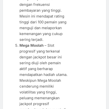
dengan frekuensi
pembayaran yang tinggi.
Mesin ini mendapat rating
tinggi dari 100 pemain yang
menguji dan melaporkan
kemenangan yang cukup
sering terjadi.
Mega Moolah
– Slot
progresif yang terkenal
dengan jackpot besar ini
sering diuji oleh pemain
aktif yang berharap
mendapatkan hadiah utama.
Meskipun Mega Moolah
cenderung memiliki
volatilitas yang tinggi,
peluang memenangkan
jackpot progresif