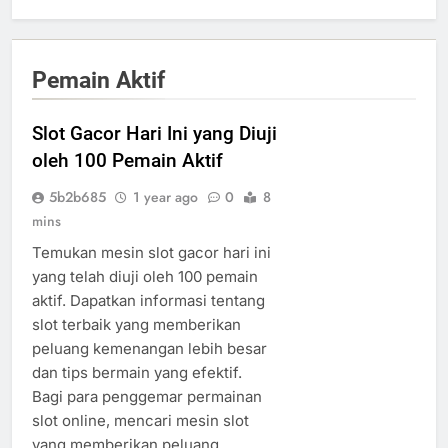
Pemain Aktif
Slot Gacor Hari Ini yang Diuji
oleh 100 Pemain Aktif
5b2b685
1 year ago
0
8
mins
Temukan mesin slot gacor hari ini
yang telah diuji oleh 100 pemain
aktif. Dapatkan informasi tentang
slot terbaik yang memberikan
peluang kemenangan lebih besar
dan tips bermain yang efektif.
Bagi para penggemar permainan
slot online, mencari mesin slot
yang memberikan peluang