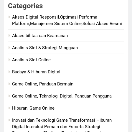
Categories
Akses Digital Responsif,Optimasi Performa
Platform,Manajemen Sistem Online,Solusi Akses Resmi
Aksesibilitas dan Keamanan
Analisis Slot & Strategi Mingguan
Analisis Slot Online
Budaya & Hiburan Digital
Game Online, Panduan Bermain
Game Online, Teknologi Digital, Panduan Pengguna
Hiburan, Game Online
Inovasi dan Teknologi Game Transformasi Hiburan
Digital Interaksi Pemain dan Esports Strategi