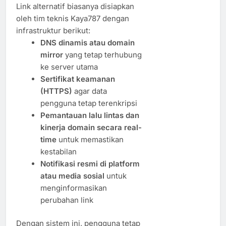
Link alternatif biasanya disiapkan
oleh tim teknis Kaya787 dengan
infrastruktur berikut:
DNS dinamis atau domain
mirror
yang tetap terhubung
ke server utama
Sertifikat keamanan
(HTTPS)
agar data
pengguna tetap terenkripsi
Pemantauan lalu lintas dan
kinerja domain secara real-
time
untuk memastikan
kestabilan
Notifikasi resmi di platform
atau media sosial
untuk
menginformasikan
perubahan link
Dengan sistem ini, pengguna tetap