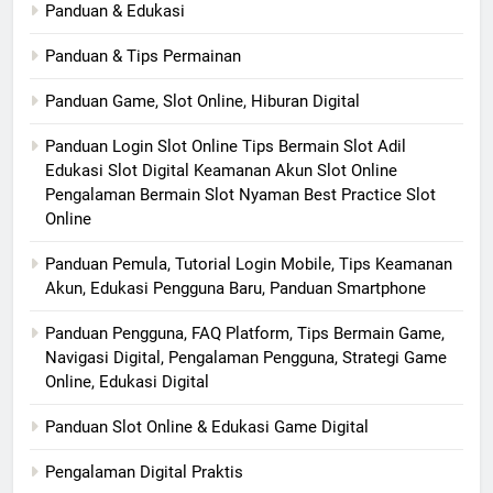
Panduan & Edukasi
Panduan & Tips Permainan
Panduan Game, Slot Online, Hiburan Digital
Panduan Login Slot Online Tips Bermain Slot Adil
Edukasi Slot Digital Keamanan Akun Slot Online
Pengalaman Bermain Slot Nyaman Best Practice Slot
Online
Panduan Pemula, Tutorial Login Mobile, Tips Keamanan
Akun, Edukasi Pengguna Baru, Panduan Smartphone
Panduan Pengguna, FAQ Platform, Tips Bermain Game,
Navigasi Digital, Pengalaman Pengguna, Strategi Game
Online, Edukasi Digital
Panduan Slot Online & Edukasi Game Digital
Pengalaman Digital Praktis