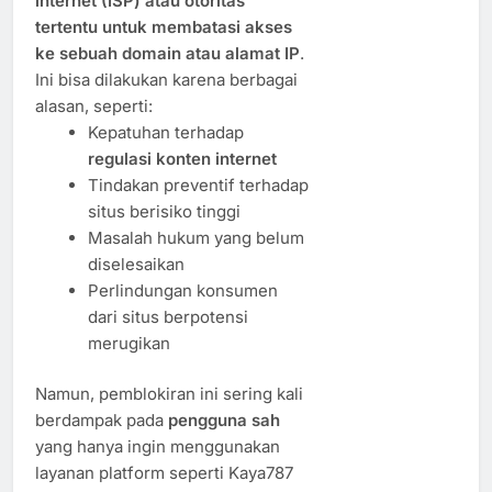
internet (ISP) atau otoritas
tertentu untuk membatasi akses
ke sebuah domain atau alamat IP
.
Ini bisa dilakukan karena berbagai
alasan, seperti:
Kepatuhan terhadap
regulasi konten internet
Tindakan preventif terhadap
situs berisiko tinggi
Masalah hukum yang belum
diselesaikan
Perlindungan konsumen
dari situs berpotensi
merugikan
Namun, pemblokiran ini sering kali
berdampak pada
pengguna sah
yang hanya ingin menggunakan
layanan platform seperti Kaya787