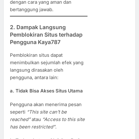
dengan cara yang aman dan
bertanggung jawab.
2. Dampak Langsung
Pemblokiran Situs terhadap
Pengguna Kaya787
Pemblokiran situs dapat
menimbulkan sejumlah efek yang
langsung dirasakan oleh
pengguna, antara lain:
a.
Tidak Bisa Akses Situs Utama
Pengguna akan menerima pesan
seperti
“This site can’t be
reached”
atau
“Access to this site
has been restricted”
.