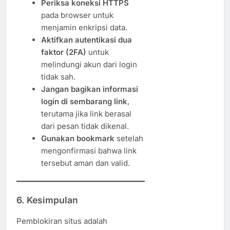
Periksa koneksi HTTPS
pada browser untuk
menjamin enkripsi data.
Aktifkan autentikasi dua
faktor (2FA)
untuk
melindungi akun dari login
tidak sah.
Jangan bagikan informasi
login di sembarang link
,
terutama jika link berasal
dari pesan tidak dikenal.
Gunakan bookmark
setelah
mengonfirmasi bahwa link
tersebut aman dan valid.
6. Kesimpulan
Pemblokiran situs adalah