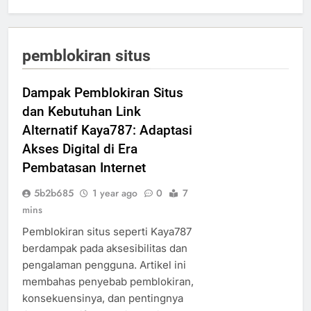
pemblokiran situs
Dampak Pemblokiran Situs
dan Kebutuhan Link
Alternatif Kaya787: Adaptasi
Akses Digital di Era
Pembatasan Internet
5b2b685
1 year ago
0
7
mins
Pemblokiran situs seperti Kaya787
berdampak pada aksesibilitas dan
pengalaman pengguna. Artikel ini
membahas penyebab pemblokiran,
konsekuensinya, dan pentingnya