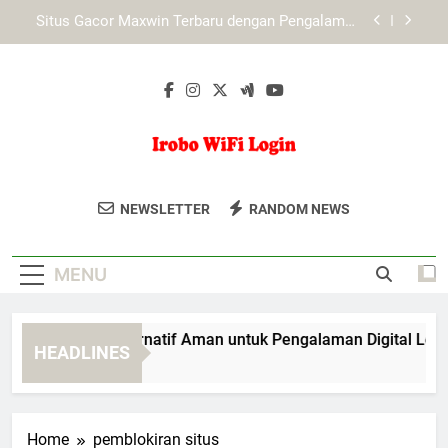
Skip
Sistem Analisis Video untuk Evaluasi
to
Pertandingan: Teknologi Modern dalam Strategi
dan Performa Olahraga
content
Teknologi yang Mendukung Stabilitas Platform
Tiara4D dalam Ekosistem Hiburan Digital
LAE138 Link Alternatif Aman untuk Pengalaman
Digital Lebih Nyaman dan Terarah
Situs Gacor Maxwin Terbaru dengan Pengalaman
Digital Lebih Praktis
Irobo WiFi
Irobo WiFi Login Menyediakan Layanan
Sistem Analisis Video untuk Evaluasi
NEWSLETTER
RANDOM NEWS
Pertandingan: Teknologi Modern dalam Strategi
Login
Akses WiFi Cepat Dan Mudah Dengan
dan Performa Olahraga
Teknologi yang Mendukung Stabilitas Platform
Keamanan Terjamin Untuk Kebutuhan
Tiara4D dalam Ekosistem Hiburan Digital
MENU
Online Anda.
AE138 Link Alternatif Aman untuk Pengalaman Digital Lebih 
HEADLINES
 Months Ago
Home
pemblokiran situs