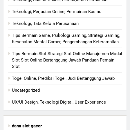
Teknologi, Perjudian Online, Permainan Kasino
Teknologi, Tata Kelola Perusahaan
Tips Bermain Game, Psikologi Gaming, Strategi Gaming,
Kesehatan Mental Gamer, Pengembangan Keterampilan
Tips Bermain Slot Strategi Slot Online Manajemen Modal
Slot Slot Online Bertanggung Jawab Panduan Pemain
Slot
Togel Online, Prediksi Togel, Judi Bertanggung Jawab
Uncategorized
UX/UI Design, Teknologi Digital, User Experience
dana slot gacor