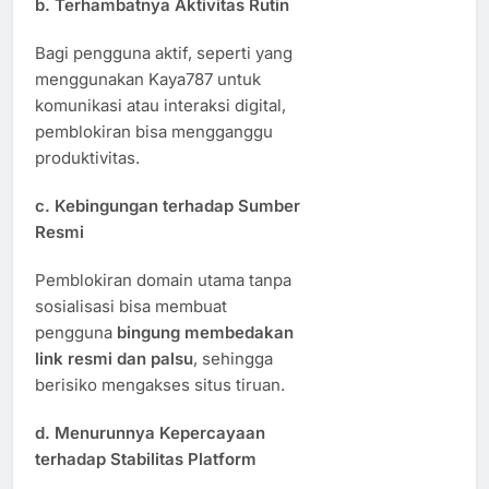
b.
Terhambatnya Aktivitas Rutin
Bagi pengguna aktif, seperti yang
menggunakan Kaya787 untuk
komunikasi atau interaksi digital,
pemblokiran bisa mengganggu
produktivitas.
c.
Kebingungan terhadap Sumber
Resmi
Pemblokiran domain utama tanpa
sosialisasi bisa membuat
pengguna
bingung membedakan
link resmi dan palsu
, sehingga
berisiko mengakses situs tiruan.
d.
Menurunnya Kepercayaan
terhadap Stabilitas Platform