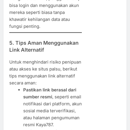
bisa login dan menggunakan akun
mereka seperti biasa tanpa
khawatir kehilangan data atau
fungsi penting.
5. Tips Aman Menggunakan
Link Alternatif
Untuk menghindari risiko penipuan
atau akses ke situs palsu, berikut
tips menggunakan link alternatif
secara aman:
Pastikan link berasal dari
sumber resmi
, seperti email
notifikasi dari platform, akun
sosial media terverifikasi,
atau halaman pengumuman
resmi Kaya787.