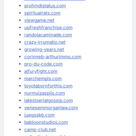
prohindistatus.com
spiritualrats.com
viewgame.net
upfreshfranchise.com
randolacaminade.com
crazy-irrumatio.net
growing-years.net
corinneb-arthurimmo.com
pro-du-code.com
ajfuryfight.com
marchempls.com
toyotabornforthis.com
nurmuizaspils.com
latestserialgossip.com
venesemmorganlaw.com
juegoskb.com
babloonstudios.com
camp-club.net