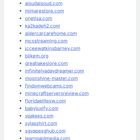
alsudaisoud.com
mimarestore.com
onetisa.com
ka2kadeh2.com
aldercarcarehome.com
mcsstreaming.com
jcceewatkinsbarney.com
bilkem.org
greatlakeslore.com
infinitelyadaydreamer.com
moonshine-master.com
findomwebcams.com
minecraftserversreview.com
floridaelitesw.com
babyluxify.com
vpatees.com
sylasshirt.com
sgvapesghub.com
learnpaidmedia.com