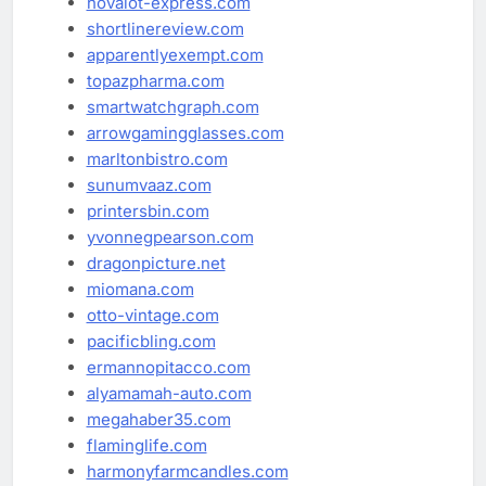
hovalot-express.com
shortlinereview.com
apparentlyexempt.com
topazpharma.com
smartwatchgraph.com
arrowgamingglasses.com
marltonbistro.com
sunumvaaz.com
printersbin.com
yvonnegpearson.com
dragonpicture.net
miomana.com
otto-vintage.com
pacificbling.com
ermannopitacco.com
alyamamah-auto.com
megahaber35.com
flaminglife.com
harmonyfarmcandles.com