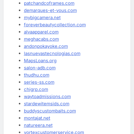
patchandcoframes.com
demarques-et-vous.com
mybigcamera.net
foreverbeautycollection.com
alvaapparel.com
meghacabs.com
andonpokayoke.com
lasnuevastecnologias.com
MapsLoans.org
salon-adb.com
thudhu.com
series-ss.com
chigrp.com
waytoadmissions.com
stardewitemsids.com
buddyscustombaits.com
montajat.net
natureera.net
vortexcustomerservice.com