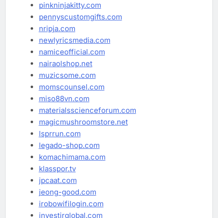
pinkninjakitty.com
pennyscustomgifts.com
nripja.com
newlyricsmedia.com
namiceofficial.com
nairaolshop.net
muzicsome.com
momscounsel.com
miso88vn.com
materialsscienceforum.com
magicmushroomstore.net
lsprrun.com
legado-shop.com
komachimama.com
klasspor.tv
jpcaat.com
jeong-good.com
irobowifilogin.com
investirglobal.com