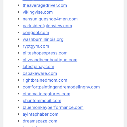
theaveragedriver.com
vikingvise.com
nansuniqueshop4men.com
parksideofglenview.com
congdol.com
washburnillinois.org
ryptgym.com
eliteshopexpress.com
oliveandbeanboutique.com
latestpinay.com
csbakeware.com
rightbrainedmom.com
comfortpaintingandremodelingnv.com
cinematiccaptures.com
phantommobil.com
bluemonkeyperformance.com
ayintaphaber.com
dreamspaze.com