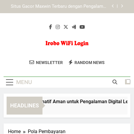
Skip
Sistem Analisis Video untuk Evaluasi
to
Pertandingan: Teknologi Modern dalam Strategi
dan Performa Olahraga
content
Teknologi yang Mendukung Stabilitas Platform
Tiara4D dalam Ekosistem Hiburan Digital
LAE138 Link Alternatif Aman untuk Pengalaman
Digital Lebih Nyaman dan Terarah
Situs Gacor Maxwin Terbaru dengan Pengalaman
Digital Lebih Praktis
Irobo WiFi
Irobo WiFi Login Menyediakan Layanan
Sistem Analisis Video untuk Evaluasi
NEWSLETTER
RANDOM NEWS
Pertandingan: Teknologi Modern dalam Strategi
Login
Akses WiFi Cepat Dan Mudah Dengan
dan Performa Olahraga
Teknologi yang Mendukung Stabilitas Platform
Keamanan Terjamin Untuk Kebutuhan
Tiara4D dalam Ekosistem Hiburan Digital
MENU
Online Anda.
E138 Link Alternatif Aman untuk Pengalaman Digital Lebih N
HEADLINES
onths Ago
Home
Pola Pembayaran