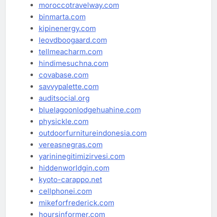
moroccotravelway.com
binmarta.com
kipinenergy.com
leovdboogaard.com
tellmeacharm.com
hindimesuchna.com
covabase.com
savvypalette.com
auditsocial.org
bluelagoonlodgehuahine.com
physickle.com
outdoorfurnitureindonesia.com
vereasnegras.com
yarininegitimizirvesi.com
hiddenworldgin.com
kyoto-carappo.net
cellphonei.com
mikeforfrederick.com
hoursinformer.com