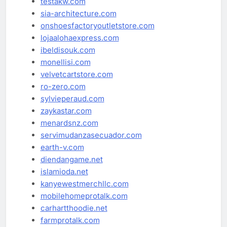
testakw.com
sia-architecture.com
onshoesfactoryoutletstore.com
lojaalohaexpress.com
ibeldisouk.com
monellisi.com
velvetcartstore.com
ro-zero.com
sylvieperaud.com
zaykastar.com
menardsnz.com
servimudanzasecuador.com
earth-v.com
diendangame.net
islamioda.net
kanyewestmerchllc.com
mobilehomeprotalk.com
carhartthoodie.net
farmprotalk.com