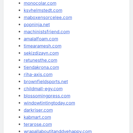
monocolar.com
ksvhelmstedt.com
maboxensorcelee.com
popninja.net
machinistsfriend.com
amalalfoam.com
timearamesh.com
sekizdizayn.com
retunesthe.com
tiendakrona.com
riha-axis.com
brownfieldsports.net
childmall-egy.com
blossomingpress.com
windowtintingtoday.com
darkriser.com
kabmart.com
terarose.com
wrapallaboutitanddyehappy.com