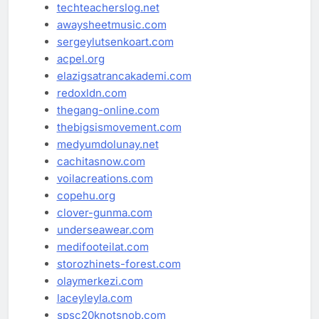
techteacherslog.net
awaysheetmusic.com
sergeylutsenkoart.com
acpel.org
elazigsatrancakademi.com
redoxldn.com
thegang-online.com
thebigsismovement.com
medyumdolunay.net
cachitasnow.com
voilacreations.com
copehu.org
clover-gunma.com
underseawear.com
medifooteilat.com
storozhinets-forest.com
olaymerkezi.com
laceyleyla.com
spsc20knotsnob.com