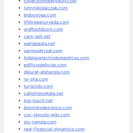
collectionheavyduty.com
lynnmikolajczak.com
bidouyoga.com
lifetreeayurveda.com
graftoutdoors.com
cars-sell.net
wartapedia.net
yarmouktvsat.com
hidalgoelectrodomesticos.com
edificiodelicias.com
dikurat-alsharqia.com
re-sha.com
turisindo.com
callgirlskolkata.net
top-touch.net
bloombydesignco.com
coc-layouts-wiki.com
sio-nayuta.com
real-financial-dynamics.com