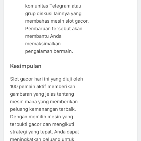
komunitas Telegram atau
grup diskusi lainnya yang
membahas mesin slot gacor.
Pembaruan tersebut akan
membantu Anda
memaksimalkan
pengalaman bermain.
Kesimpulan
Slot gacor hari ini yang diuji oleh
100 pemain aktif memberikan
gambaran yang jelas tentang
mesin mana yang memberikan
peluang kemenangan terbaik.
Dengan memilih mesin yang
terbukti gacor dan mengikuti
strategi yang tepat, Anda dapat
meningkatkan peluang untuk