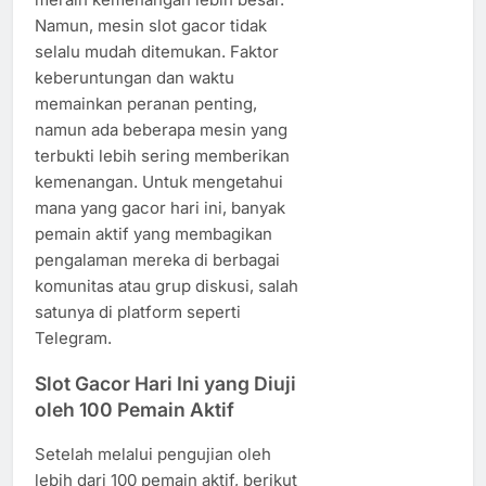
Namun, mesin slot gacor tidak
selalu mudah ditemukan. Faktor
keberuntungan dan waktu
memainkan peranan penting,
namun ada beberapa mesin yang
terbukti lebih sering memberikan
kemenangan. Untuk mengetahui
mana yang gacor hari ini, banyak
pemain aktif yang membagikan
pengalaman mereka di berbagai
komunitas atau grup diskusi, salah
satunya di platform seperti
Telegram.
Slot Gacor Hari Ini yang Diuji
oleh 100 Pemain Aktif
Setelah melalui pengujian oleh
lebih dari 100 pemain aktif, berikut