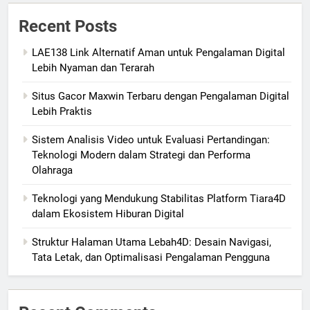
Recent Posts
LAE138 Link Alternatif Aman untuk Pengalaman Digital
Lebih Nyaman dan Terarah
Situs Gacor Maxwin Terbaru dengan Pengalaman Digital
Lebih Praktis
Sistem Analisis Video untuk Evaluasi Pertandingan:
Teknologi Modern dalam Strategi dan Performa
Olahraga
Teknologi yang Mendukung Stabilitas Platform Tiara4D
dalam Ekosistem Hiburan Digital
Struktur Halaman Utama Lebah4D: Desain Navigasi,
Tata Letak, dan Optimalisasi Pengalaman Pengguna