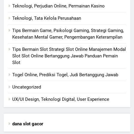
Teknologi, Perjudian Online, Permainan Kasino
Teknologi, Tata Kelola Perusahaan
Tips Bermain Game, Psikologi Gaming, Strategi Gaming,
Kesehatan Mental Gamer, Pengembangan Keterampilan
Tips Bermain Slot Strategi Slot Online Manajemen Modal
Slot Slot Online Bertanggung Jawab Panduan Pemain
Slot
Togel Online, Prediksi Togel, Judi Bertanggung Jawab
Uncategorized
UX/UI Design, Teknologi Digital, User Experience
dana slot gacor