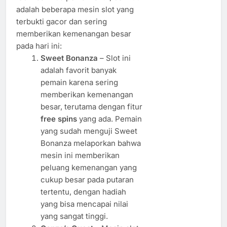
adalah beberapa mesin slot yang
terbukti gacor dan sering
memberikan kemenangan besar
pada hari ini:
Sweet Bonanza
– Slot ini
adalah favorit banyak
pemain karena sering
memberikan kemenangan
besar, terutama dengan fitur
free spins
yang ada. Pemain
yang sudah menguji Sweet
Bonanza melaporkan bahwa
mesin ini memberikan
peluang kemenangan yang
cukup besar pada putaran
tertentu, dengan hadiah
yang bisa mencapai nilai
yang sangat tinggi.