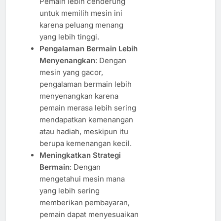
Pemain lebih cenderung
untuk memilih mesin ini
karena peluang menang
yang lebih tinggi.
Pengalaman Bermain Lebih
Menyenangkan
: Dengan
mesin yang gacor,
pengalaman bermain lebih
menyenangkan karena
pemain merasa lebih sering
mendapatkan kemenangan
atau hadiah, meskipun itu
berupa kemenangan kecil.
Meningkatkan Strategi
Bermain
: Dengan
mengetahui mesin mana
yang lebih sering
memberikan pembayaran,
pemain dapat menyesuaikan