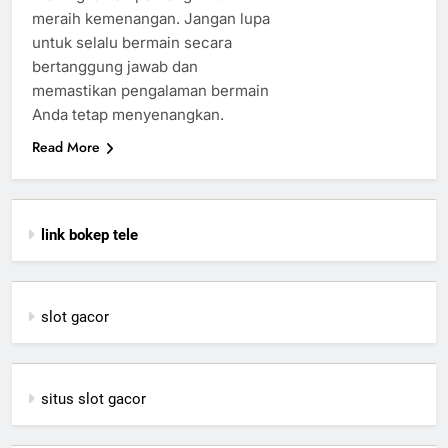
meraih kemenangan. Jangan lupa
untuk selalu bermain secara
bertanggung jawab dan
memastikan pengalaman bermain
Anda tetap menyenangkan.
Read More
link bokep tele
slot gacor
situs slot gacor