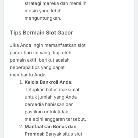
strategi mereka dan memilih
mesin yang lebih
menguntungkan.
Tips Bermain Slot Gacor
Jika Anda ingin memanfaatkan slot
gacor hari ini yang diuji oleh
pemain aktif, berikut adalah
beberapa tips yang dapat
membantu Anda:
Kelola Bankroll Anda
:
Tetapkan batas maksimal
untuk jumlah yang Anda
bersedia habiskan dan
pastikan untuk tidak
melebihi anggaran tersebut.
Manfaatkan Bonus dan
Promosi
: Banyak situs slot