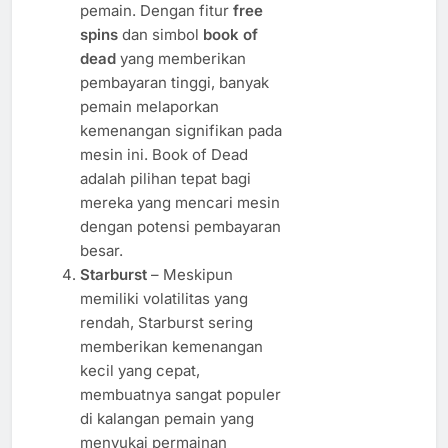
pemain. Dengan fitur
free
spins
dan simbol
book of
dead
yang memberikan
pembayaran tinggi, banyak
pemain melaporkan
kemenangan signifikan pada
mesin ini. Book of Dead
adalah pilihan tepat bagi
mereka yang mencari mesin
dengan potensi pembayaran
besar.
Starburst
– Meskipun
memiliki volatilitas yang
rendah, Starburst sering
memberikan kemenangan
kecil yang cepat,
membuatnya sangat populer
di kalangan pemain yang
menyukai permainan