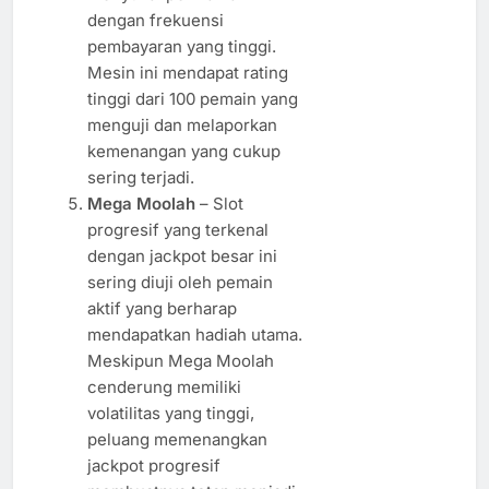
dengan frekuensi
pembayaran yang tinggi.
Mesin ini mendapat rating
tinggi dari 100 pemain yang
menguji dan melaporkan
kemenangan yang cukup
sering terjadi.
Mega Moolah
– Slot
progresif yang terkenal
dengan jackpot besar ini
sering diuji oleh pemain
aktif yang berharap
mendapatkan hadiah utama.
Meskipun Mega Moolah
cenderung memiliki
volatilitas yang tinggi,
peluang memenangkan
jackpot progresif