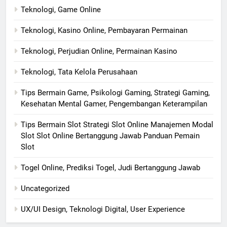
Teknologi, Game Online
Teknologi, Kasino Online, Pembayaran Permainan
Teknologi, Perjudian Online, Permainan Kasino
Teknologi, Tata Kelola Perusahaan
Tips Bermain Game, Psikologi Gaming, Strategi Gaming,
Kesehatan Mental Gamer, Pengembangan Keterampilan
Tips Bermain Slot Strategi Slot Online Manajemen Modal
Slot Slot Online Bertanggung Jawab Panduan Pemain
Slot
Togel Online, Prediksi Togel, Judi Bertanggung Jawab
Uncategorized
UX/UI Design, Teknologi Digital, User Experience