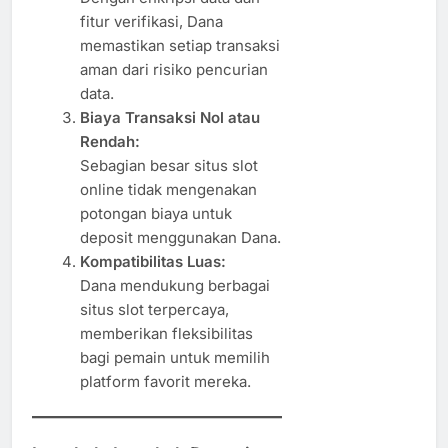
fitur verifikasi, Dana
memastikan setiap transaksi
aman dari risiko pencurian
data.
Biaya Transaksi Nol atau
Rendah:
Sebagian besar situs slot
online tidak mengenakan
potongan biaya untuk
deposit menggunakan Dana.
Kompatibilitas Luas:
Dana mendukung berbagai
situs slot terpercaya,
memberikan fleksibilitas
bagi pemain untuk memilih
platform favorit mereka.