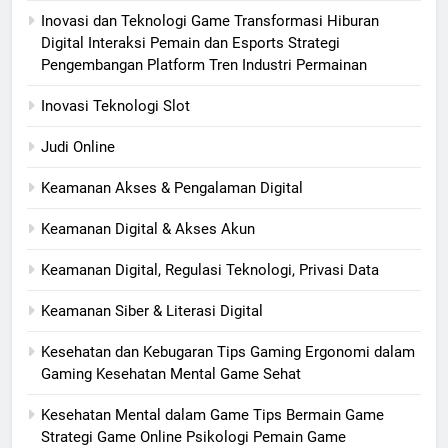
Inovasi dan Teknologi Game Transformasi Hiburan
Digital Interaksi Pemain dan Esports Strategi
Pengembangan Platform Tren Industri Permainan
Inovasi Teknologi Slot
Judi Online
Keamanan Akses & Pengalaman Digital
Keamanan Digital & Akses Akun
Keamanan Digital, Regulasi Teknologi, Privasi Data
Keamanan Siber & Literasi Digital
Kesehatan dan Kebugaran Tips Gaming Ergonomi dalam
Gaming Kesehatan Mental Game Sehat
Kesehatan Mental dalam Game Tips Bermain Game
Strategi Game Online Psikologi Pemain Game