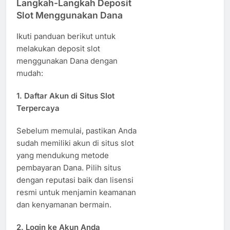
Langkah-Langkah Deposit
Slot Menggunakan Dana
Ikuti panduan berikut untuk
melakukan deposit slot
menggunakan Dana dengan
mudah:
1. Daftar Akun di Situs Slot
Terpercaya
Sebelum memulai, pastikan Anda
sudah memiliki akun di situs slot
yang mendukung metode
pembayaran Dana. Pilih situs
dengan reputasi baik dan lisensi
resmi untuk menjamin keamanan
dan kenyamanan bermain.
2. Login ke Akun Anda