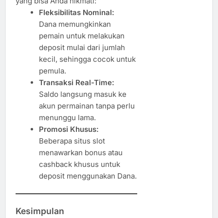
yang bisa Anda nikmati:
Fleksibilitas Nominal:
Dana memungkinkan
pemain untuk melakukan
deposit mulai dari jumlah
kecil, sehingga cocok untuk
pemula.
Transaksi Real-Time:
Saldo langsung masuk ke
akun permainan tanpa perlu
menunggu lama.
Promosi Khusus:
Beberapa situs slot
menawarkan bonus atau
cashback khusus untuk
deposit menggunakan Dana.
Kesimpulan