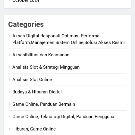
October 2024
Categories
Akses Digital Responsif,Optimasi Performa
Platform,Manajemen Sistem Online,Solusi Akses Resmi
Aksesibilitas dan Keamanan
Analisis Slot & Strategi Mingguan
Analisis Slot Online
Budaya & Hiburan Digital
Game Online, Panduan Bermain
Game Online, Teknologi Digital, Panduan Pengguna
Hiburan, Game Online