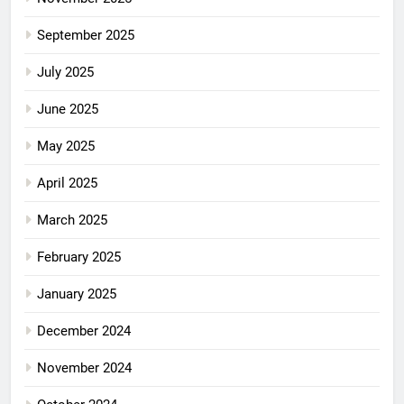
September 2025
July 2025
June 2025
May 2025
April 2025
March 2025
February 2025
January 2025
December 2024
November 2024