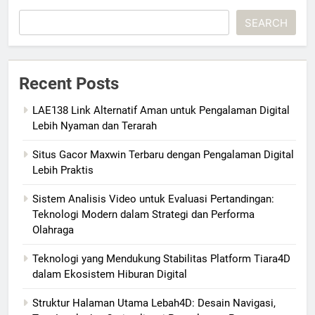
SEARCH
Recent Posts
LAE138 Link Alternatif Aman untuk Pengalaman Digital
Lebih Nyaman dan Terarah
Situs Gacor Maxwin Terbaru dengan Pengalaman Digital
Lebih Praktis
Sistem Analisis Video untuk Evaluasi Pertandingan:
Teknologi Modern dalam Strategi dan Performa
Olahraga
Teknologi yang Mendukung Stabilitas Platform Tiara4D
dalam Ekosistem Hiburan Digital
Struktur Halaman Utama Lebah4D: Desain Navigasi,