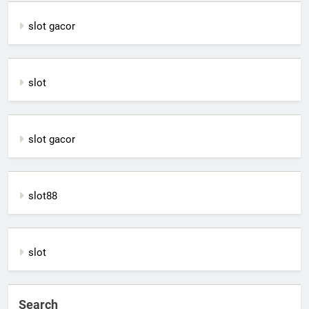
slot gacor
slot
slot gacor
slot88
slot
Search