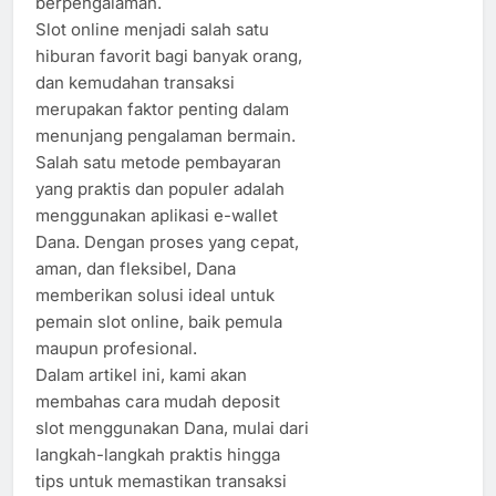
berpengalaman.
Slot online menjadi salah satu
hiburan favorit bagi banyak orang,
dan kemudahan transaksi
merupakan faktor penting dalam
menunjang pengalaman bermain.
Salah satu metode pembayaran
yang praktis dan populer adalah
menggunakan aplikasi e-wallet
Dana. Dengan proses yang cepat,
aman, dan fleksibel, Dana
memberikan solusi ideal untuk
pemain slot online, baik pemula
maupun profesional.
Dalam artikel ini, kami akan
membahas cara mudah deposit
slot menggunakan Dana, mulai dari
langkah-langkah praktis hingga
tips untuk memastikan transaksi