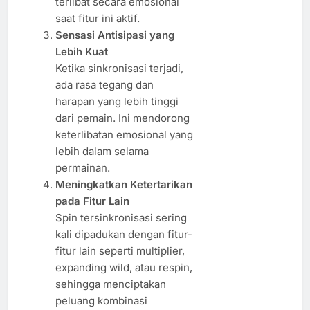
terlibat secara emosional
saat fitur ini aktif.
Sensasi Antisipasi yang
Lebih Kuat
Ketika sinkronisasi terjadi,
ada rasa tegang dan
harapan yang lebih tinggi
dari pemain. Ini mendorong
keterlibatan emosional yang
lebih dalam selama
permainan.
Meningkatkan Ketertarikan
pada Fitur Lain
Spin tersinkronisasi sering
kali dipadukan dengan fitur-
fitur lain seperti multiplier,
expanding wild, atau respin,
sehingga menciptakan
peluang kombinasi