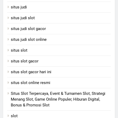
situs judi
situs judi slot
situs judi slot gacor
situs judi slot online
situs slot
situs slot gacor
situs slot gacor hari ini
situs slot online resmi
Situs Slot Terpercaya, Event & Turnamen Slot, Strategi
Menang Slot, Game Online Populer, Hiburan Digital,
Bonus & Promosi Slot
slot