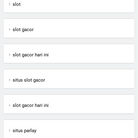
slot
slot gacor
slot gacor hari ini
situs slot gacor
slot gacor hari ini
situs parlay