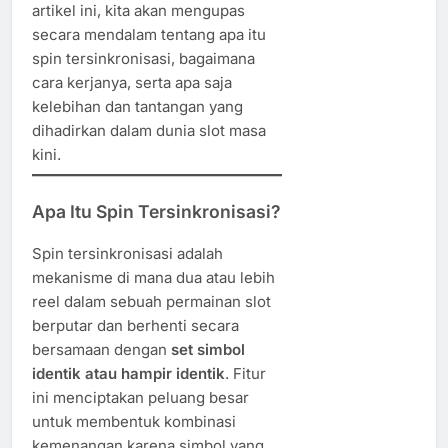
artikel ini, kita akan mengupas
secara mendalam tentang apa itu
spin tersinkronisasi, bagaimana
cara kerjanya, serta apa saja
kelebihan dan tantangan yang
dihadirkan dalam dunia slot masa
kini.
Apa Itu Spin Tersinkronisasi?
Spin tersinkronisasi adalah
mekanisme di mana dua atau lebih
reel dalam sebuah permainan slot
berputar dan berhenti secara
bersamaan dengan
set simbol
identik atau hampir identik
. Fitur
ini menciptakan peluang besar
untuk membentuk kombinasi
kemenangan karena simbol yang