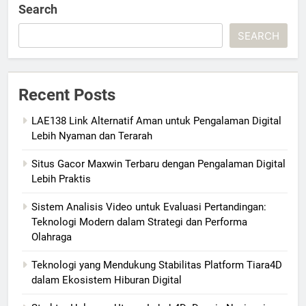
Search
SEARCH
Recent Posts
LAE138 Link Alternatif Aman untuk Pengalaman Digital
Lebih Nyaman dan Terarah
Situs Gacor Maxwin Terbaru dengan Pengalaman Digital
Lebih Praktis
Sistem Analisis Video untuk Evaluasi Pertandingan:
Teknologi Modern dalam Strategi dan Performa
Olahraga
Teknologi yang Mendukung Stabilitas Platform Tiara4D
dalam Ekosistem Hiburan Digital