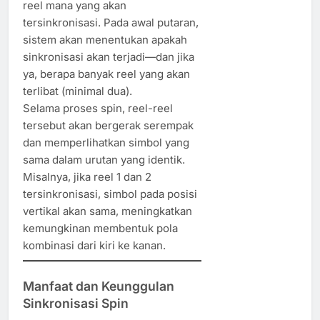
reel mana yang akan
tersinkronisasi. Pada awal putaran,
sistem akan menentukan apakah
sinkronisasi akan terjadi—dan jika
ya, berapa banyak reel yang akan
terlibat (minimal dua).
Selama proses spin, reel-reel
tersebut akan bergerak serempak
dan memperlihatkan simbol yang
sama dalam urutan yang identik.
Misalnya, jika reel 1 dan 2
tersinkronisasi, simbol pada posisi
vertikal akan sama, meningkatkan
kemungkinan membentuk pola
kombinasi dari kiri ke kanan.
Manfaat dan Keunggulan
Sinkronisasi Spin